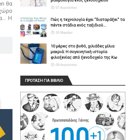
βαθμολογία ενός ξενοδοχείου
on θα
07 Αυγούστου
 χώρο
... Η
Πώς η τεχνολογία έχει ''διαταράξει'' τα
πέντε στάδια ενός ταξιδιού...
30 Μαρτίου
10 μέρες στο βυθό, χιλιάδες μίλια
μακριά: Η συγκινητική ιστορία
φιλοξενίας από ξενοδοχείο της Κω
09 Αυγούστου
ΠΡΟΤΑΣΗ ΓΙΑ ΒΙΒΛΙΟ