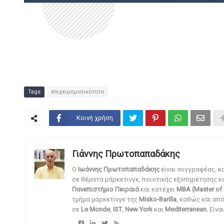
Tags
επιχειρηματικότητα
Κοινή χρήση
Γιάννης Πρωτοπαπαδάκης
O
Ιωάννης Πρωτοπαπαδάκης
είναι συγγραφέας, κ
σε θέματα μάρκετινγκ, ποιοτικής εξυπηρέτησης κ
Πανεπιστήμιο Πειραιά
και κατέχει
MBA (Master of 
τμήμα μάρκετινγκ της
Misko-Barilla
, καθώς και απ
σε
Le Monde
,
IST
,
New York
και
Mediterranean
. Είν