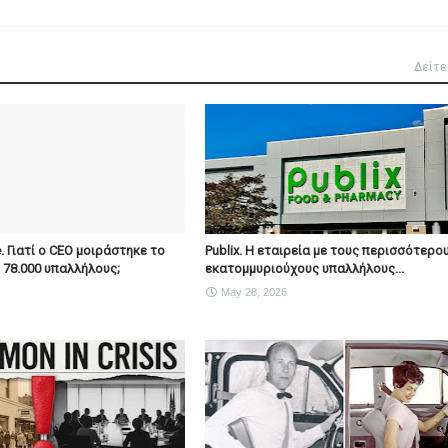
Δείτε
e. Γιατί ο CEO μοιράστηκε το
Publix. Η εταιρεία με τους περισσότερο
ς 78.000 υπαλλήλους;
εκατομμυριούχους υπαλλήλους...
May 28, 2026