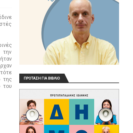
έδινε
ωστές
ρινές
ε την
 ήταν
ήρχαν
 τότε
ο της
ΠΡΟΤΑΣΗ ΓΙΑ ΒΙΒΛΙΟ
ο του