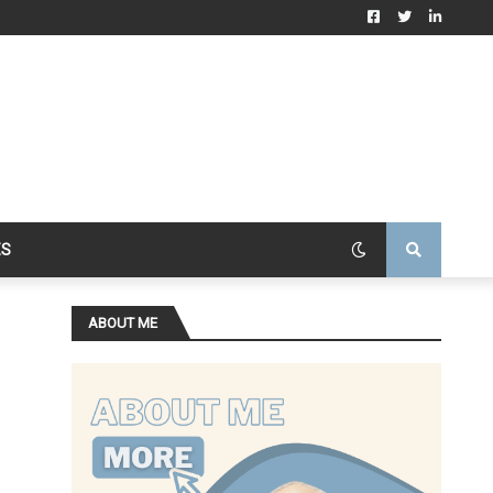
ES
ABOUT ME