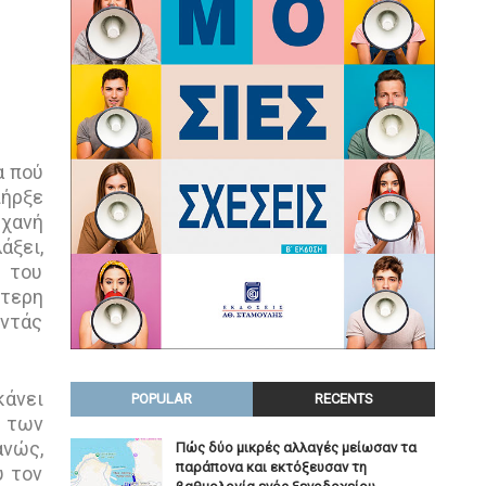
α πού
πήρξε
ηχανή
άξει,
ς του
ύτερη
οντάς
κάνει
POPULAR
RECENTS
ό των
ανώς,
Πώς δύο μικρές αλλαγές μείωσαν τα
παράπονα και εκτόξευσαν τη
υ τον