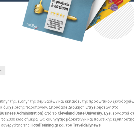
αθηγητής, εισηγητής σεμιναρίων και εκπαιδευτής προσωπικού ξενοδοχεί
αι διαχείρισης παραπόνων. Σπούδασε Διοίκηση Επιχειρήσεων στο
Business Administration)
από το
Cleveland State University
. Έχει εργαστεί σ
ό το 2000 έως σήμερα, ως καθηγητής μάρκετινγκ και ποιοτικής εξυπηρέτησ
αι συνεργάτης της
HotelTraining.gr
και του
Traveldailynews
.