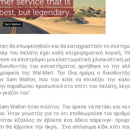
λάτες θα επωφεληθούν και θα καταχραστούν το σύστημ
πέρ του πελάτη έχει καλή επιχειρηματική λογική. Υ
άθησε να επιστρέψει μια ελαττωματική χλοοκοπτική μ
διευθυντής του καταστήματος αρνήθηκε να την αλλ
αφεία της Wal-Mart. Την ίδια ημέρα, ο διευθυντή
 Sam Walton, που του είπε να επιλέξει την καλ
την παραδώσει προσωπικά στο σπίτι του πελάτη, λέγ
ο γκαζόν του".
 Sam Walton ήταν πιλότος. Του άρεσε να πετάει και να 
ου. Ήταν γνωστός για το ότι επιθεωρούσε τον αριθμ
νόταν έξαλλος αν έβλεπε ένα άδειο πάρκινγκ- προφ
Sam θα έβρισκε την άκρη… Ένα απόγευμα είδε κάτι πο