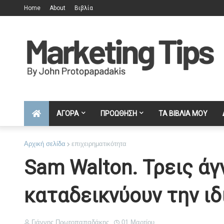
Home
About
Βιβλία
ΑΓΟΡΑ
ΠΡΟΩΘΗΣΗ
ΤΑ ΒΙΒΛΙΑ ΜΟΥ
Αρχική σελίδα
επιχειρηματικότητα
Sam Walton. Τρεις ά
καταδεικνύουν την ιδι
Γιάννης Πρωτοπαπαδάκης
01 Μαρτίου