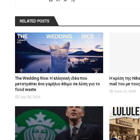
RELATED POSTS
The Wedding Rice: Η ελληνική ιδέα που
Η κρίση της Nik
μετατρέπει ένα γαμήλιο έθιμο σε λύση για το
mail του με του
food waste
June 13, 2026
July 08, 2026