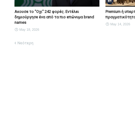
Ακουσε το "Οχι" 242 φορές. Εντέλει
Premium ή υπερτ
δημιούργησε ένα από τα πιο επώνυμα brand
πραγματικότητα
names
May 14, 2026
May 18, 2026
Νεότερη