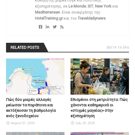
καθηγητής μάρκετινγκ και ποιοτικής
εξυπηρέτησης, σε
Le Monde
,
IST
,
New York
και
Mediterranean
. Είναι συνεργάτης της
HotelTraining.gr
και του
Traveldailynews
.
RELATED POSTS
Δείτε τα όλα
Πώς δύο μικρές αλλαγές
Εθισμένοι στη μετριότητα: Πώς
μείωσαν τα παράπονα και
χάνονται καθημερινά οι
εκτόξευσαν τη βαθμολογία
«στιγμές μαγείας» στην
ενός ξενοδοχείου
εξυπηρέτηση
August 07, 2026
July 28, 2026