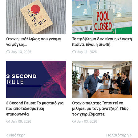
Οταν η υπάλληλος σου γνέφει
Το πρόβλημα δεν είναι η κλειστή
να φύγεις...
πισίνα. Είναι η σιωπή.
July 13, 2026
July 11, 2026
3 Second Pause: Το μυστικό για
Οταν ο πελάτης "απαιτεί να
πιο αποτελεσματική
μιλήσει με τον μάνατζερ". Πώς
επικοινωνία
τον χειριζόμαστε;
July 09, 2026
July 03, 2026
Νεότερη
Παλαιότερη