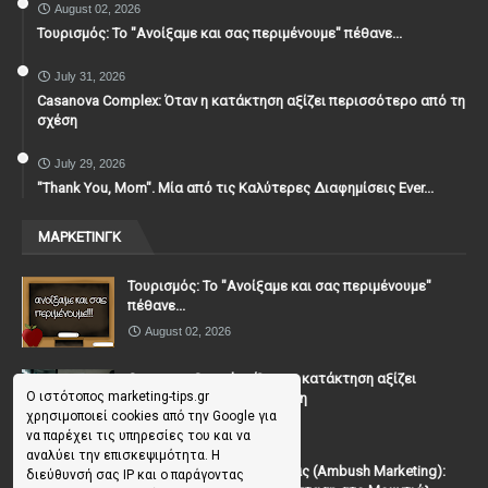
August 02, 2026
Τουρισμός: Το "Ανοίξαμε και σας περιμένουμε" πέθανε...
July 31, 2026
Casanova Complex: Όταν η κατάκτηση αξίζει περισσότερο από τη
σχέση
July 29, 2026
"Thank You, Mοm". Μία από τις Καλύτερες Διαφημίσεις Ever...
ΜΑΡΚΕΤΙΝΓΚ
Τουρισμός: Το "Ανοίξαμε και σας περιμένουμε"
πέθανε...
August 02, 2026
Casanova Complex: Όταν η κατάκτηση αξίζει
Ο ιστότοπος marketing-tips.gr
περισσότερο από τη σχέση
χρησιμοποιεί cookies από την Google για
July 31, 2026
να παρέχει τις υπηρεσίες του και να
αναλύει την επισκεψιμότητα. Η
To Μάρκετινγκ της Ενέδρας (Ambush Marketing):
διεύθυνσή σας IP και ο παράγοντας