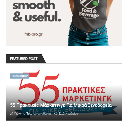
FEATURED POST
τουρισμός
55 Πρακτικές Μάρκετινγκ Για Μικρά Ξενοδοχεία
Γιάννης Πρωτοπαπαδάκης
11 Δεκεμβρίου