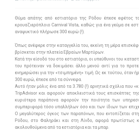
Θύμα απάτης από εστιατόριο της Ρόδου έπεσε εφέτος τ
κρουαζιερόπλοιο Carnival
V
ista, καθώς για ένα γεύμα σε εσ
αναψυκτικό πλήρωσε 300 ευρώ (!).
Όπως ανέφερε στην καταγγελία του, εκείνη τη μέρα επισκέφ
βρίσκεται στην πλατεία Εβραίων Μαρτύρων.
Κατά την είσοδό του στο εστιατόριο, οι υπεύθυνοι του καταστ
του πρότειναν να δοκιμάσει άλλο μενού αντί για το προτ
ενημερώσει για την «τσιμπημένη» τιμή. Ως εκ τούτου, όταν 
300 ευρώ, έπεσε από τα σύννεφα.
Αυτό ήταν μόλις ένα από τα 3.780 (!) αρνητικά σχόλια που «
TripAdvisor
και αφορούν αποκλειστικά τους επισκέπτες τη
κυριότερα παράπονα αφορούν την ποιότητα των υπηρεσ
συμπεριφορά τόσο υπαλλήλων όσο και των ίδιων των επιχε
Ο μεγαλύτερος όγκος των παραπόνων, που εντοπίζεται στη
Ρόδου, στο Φαληράκι και στη Λίνδο, αφορά πρωτίστως κ
ακολουθούμενα από τα εστιατόρια και τα μπαρ.