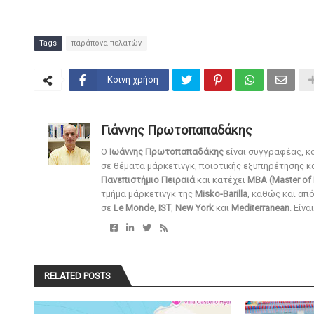
Tags
παράπονα πελατών
Κοινή χρήση
Γιάννης Πρωτοπαπαδάκης
O
Ιωάννης Πρωτοπαπαδάκης
είναι συγγραφέας, κ
σε θέματα μάρκετινγκ, ποιοτικής εξυπηρέτησης κ
Πανεπιστήμιο Πειραιά
και κατέχει
MBA (Master of 
τμήμα μάρκετινγκ της
Misko-Barilla
, καθώς και απ
σε
Le Monde
,
IST
,
New York
και
Mediterranean
. Είν
RELATED POSTS