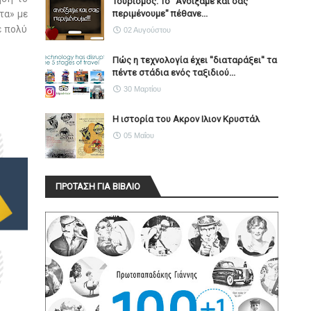
Τουρισμός: Το "Ανοίξαμε και σας
τα» με
περιμένουμε" πέθανε...
ε πολύ
02 Αυγούστου
Πώς η τεχνολογία έχει ''διαταράξει'' τα
πέντε στάδια ενός ταξιδιού...
30 Μαρτίου
Η ιστορία του Ακρον Ιλιον Κρυστάλ
05 Μαΐου
ΠΡΟΤΑΣΗ ΓΙΑ ΒΙΒΛΙΟ