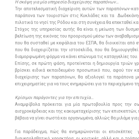
Η σκέψη για μία υπηρεσία διαχείρισης παραπόνων…
Την αποτελεσματική διαχείριση αυτών των παραπόνων-καταγ
παράπονα των τουριστών στις Κυκλάδες και τα Δωδεκάνησα
πιλοτικά το νησί της Ρόδου και στη συνέχεια θα επεκταθεί κα
Στόχος της υπηρεσίας αυτής θα είναι η μείωση των δυσμ
βελτίωση της εικόνας του προορισμού μέσω των αναβαθμισμ
που θα συσταθεί με κεφάλαια του ΕΣΠΑ, θα διοικείται από
που θα διαχειρίζεται την ιστοσελίδα, που θα δημιουργηθε
διαμορφωμένη φόρμα να κάνει επώνυμα τις καταγγελίες του.
Επίσης, σε πρώτη φάση, προτείνεται η δημιουργία τριών 
βρίσκει ειδικά εκπαιδευμένο προσωπικό που, αφού τον κα
διαχείρισης των παραπόνων, θα αξιολογεί τα παράπονα μ
επιχειρηματίες για να τους ενημερώσει για το περιεχόμενο τη
Κρίσιμοι παράγοντες για την επιτυχία…
Αναμφίβολα πρόκειται για μία πρωτοβουλία προς την σω
αισχροκέρδειας και της κακομεταχείρισης των επισκεπτών, 
βέβαια να γίνει σωστά και οργανωμένα, αλλιώς θα μιλάμε γ
Για παράδειγμα, πώς θα ενημερώνονται οι επισκέπτες 
διαμεσολαβητικό χαρακτήρα; οι κριτικές, αλλά και ο τρόπ