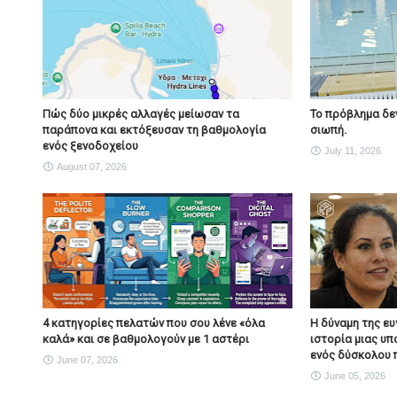
Πώς δύο μικρές αλλαγές μείωσαν τα
Το πρόβλημα δεν 
παράπονα και εκτόξευσαν τη βαθμολογία
σιωπή.
ενός ξενοδοχείου
July 11, 2026
August 07, 2026
4 κατηγορίες πελατών που σου λένε «όλα
Η δύναμη της ευγ
καλά» και σε βαθμολογούν με 1 αστέρι
ιστορία μιας υπ
ενός δύσκολου 
June 07, 2026
June 05, 2026