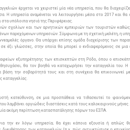
γελιών έρχεται να χειριστεί μία νέα υπηρεσία, που θα διαχειρίζε
. Η υπηρεσία αναμένεται να λειτουργήσει μέσα στο 2017 και θα
ι στα υπόλοιπα νησιά της Περιφέρειας.
ενών σχολίων και των αρνητικών εμπειριών των τουριστών καθώς
ένων παρεχόμενων υπηρεσιών. Σύμφωνα με τη σχετική μελέτη, η υπη
 εννεαμελές όργανο. Θα υπάρχει επίσης ομάδα διαχείρισης των παρ
ί σε έξι γλώσσες, στην οποία θα μπορεί ο ενδιαφερόμενος σε μια 
γραφείων εξυπηρέτησης των επισκεπτών στη Ρόδο, όπου ο επισκέπ
θησυχάσει, θα τον βοηθά να καταχωρήσει την καταγγελία του. Η
ε βάση την σοβαρότητά τους και στη συνέχεια θα επικοινωνεί μ
ς καταγγελίας.
στή κατεύθυνση, σε μια προσπάθεια να τιθασευτεί το φαινόμε
που λαμβάνει οργιώδεις διαστάσεις κατά τους καλοκαιρινούς μήνες.
ια μία ακόμη περίπτωση κατασπατάλησης πόρων του ΕΣΠΑ.
για την εν λόγω υπηρεσία; θα έχει κάποια εξουσία ή απλώς θ
ος διευθέτησης των καταγγελιών (π.χ. πώς αντιμετώπισε η επιχείρ