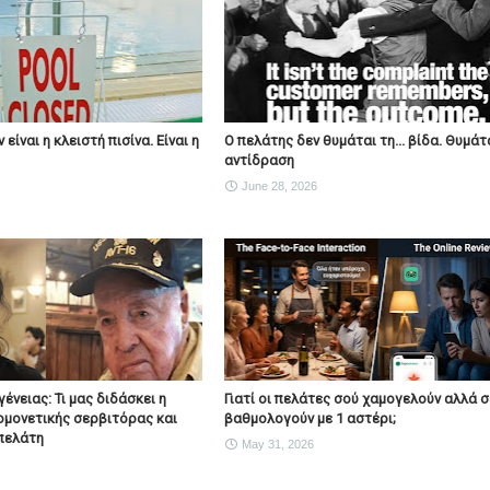
είναι η κλειστή πισίνα. Είναι η
Ο πελάτης δεν θυμάται τη... βίδα. Θυμάτ
αντίδραση
June 28, 2026
ένειας: Τι μας διδάσκει η
Γιατί οι πελάτες σού χαμογελούν αλλά σ
ομονετικής σερβιτόρας και
βαθμολογούν με 1 αστέρι;
πελάτη
May 31, 2026