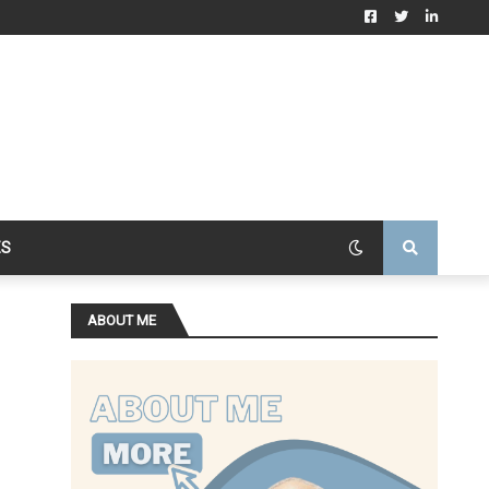
ES
ABOUT ME