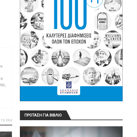
ων
το
ης,
ΠΡΟΤΑΣΗ ΓΙΑ ΒΙΒΛΙΟ
 τα όλα