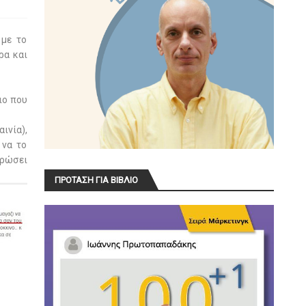
 με το
ρα και
ιο που
ινία),
 να το
ηρώσει
ΠΡΟΤΑΣΗ ΓΙΑ ΒΙΒΛΙΟ