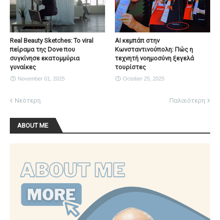
Real Beauty Sketches: Το viral
AI κεμπάπ στην
πείραμα της Dove που
Κωνσταντινούπολη: Πώς η
συγκίνησε εκατομμύρια
τεχνητή νοημοσύνη ξεγελά
γυναίκες
τουρίστες
November 01, 2025
October 25, 2025
Νεότερη
Παλαιότερη
ABOUT ME