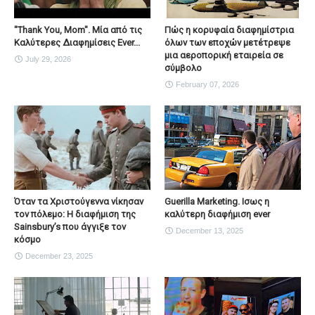
"Thank You, Mοm". Μία από τις
Πώς η κορυφαία διαφημίστρια
Καλύτερες Διαφημίσεις Ever...
όλων των εποχών μετέτρεψε
μια αεροπορική εταιρεία σε
July 29, 2026
σύμβολο
February 07, 2026
Όταν τα Χριστούγεννα νίκησαν
Guerilla Marketing. Ισως η
τον πόλεμο: Η διαφήμιση της
καλύτερη διαφήμιση ever
Sainsbury’s που άγγιξε τον
December 13, 2025
κόσμο
December 23, 2025