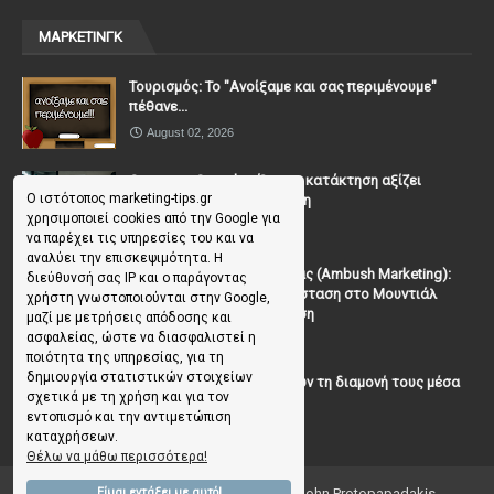
ΜΑΡΚΕΤΙΝΓΚ
Τουρισμός: Το "Ανοίξαμε και σας περιμένουμε"
πέθανε...
August 02, 2026
Casanova Complex: Όταν η κατάκτηση αξίζει
Ο ιστότοπος marketing-tips.gr
περισσότερο από τη σχέση
χρησιμοποιεί cookies από την Google για
July 31, 2026
να παρέχει τις υπηρεσίες του και να
αναλύει την επισκεψιμότητα. Η
To Μάρκετινγκ της Ενέδρας (Ambush Marketing):
διεύθυνσή σας IP και ο παράγοντας
Πώς να κλέψεις την παράσταση στο Μουντιάλ
χρήστη γνωστοποιούνται στην Google,
χωρίς (επίσημη) πρόσκληση
μαζί με μετρήσεις απόδοσης και
ασφαλείας, ώστε να διασφαλιστεί η
July 19, 2026
ποιότητα της υπηρεσίας, για τη
δημιουργία στατιστικών στοιχείων
Γιατί οι επισκέπτες ξεχνούν τη διαμονή τους μέσα
σχετικά με τη χρήση και για τον
σε 48 ώρες;
εντοπισμό και την αντιμετώπιση
July 10, 2026
καταχρήσεων.
Θέλω να μάθω περισσότερα!
Copyright ©
2026
Marketing Tips | by John Protopapadakis
Είμαι εντάξει με αυτό!