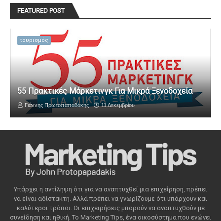
FEATURED POST
τουρισμός
55 Πρακτικές Μάρκετινγκ Για Μικρά Ξενοδοχεία
Γιάννης Πρωτοπαπαδάκης
11 Δεκεμβρίου
Υπάρχει η αντίληψη ότι για να αναπτυχθεί μια επιχείρηση, πρέπει
να είναι αδίστακτη. Αλλά πρέπει να γνωρίζουμε ότι υπάρχουν και
καλύτεροι τρόποι. Οι επιχειρήσεις μπορούν να αναπτυχθούν με
συνείδηση ​​και ηθική. Το Marketing Tips, ένα οικοσύστημα που ενώνει