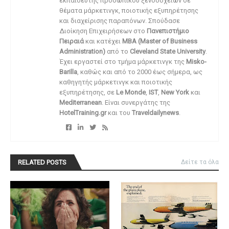
εκπαιδευτής προσωπικού ξενοδοχείων σε
θέματα μάρκετινγκ, ποιοτικής εξυπηρέτησης
και διαχείρισης παραπόνων. Σπούδασε
Διοίκηση Επιχειρήσεων στο
Πανεπιστήμιο
Πειραιά
και κατέχει
MBA (Master of Business
Administration)
από το
Cleveland State University
.
Έχει εργαστεί στο τμήμα μάρκετινγκ της
Misko-
Barilla
, καθώς και από το 2000 έως σήμερα, ως
καθηγητής μάρκετινγκ και ποιοτικής
εξυπηρέτησης, σε
Le Monde
,
IST
,
New York
και
Mediterranean
. Είναι συνεργάτης της
HotelTraining.gr
και του
Traveldailynews
.
RELATED POSTS
Δείτε τα όλα