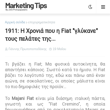
Αρχική σελίδα
επιχειρηματικότητα
1911: Η Χρονιά που η Fiat "γλύκανε"
τους πελάτες της...
Γιάννης Πρωτοπαπαδάκης
19 Μαΐου
Τι βγάζει η Fiat; Μα φυσικά αυτοκίνητα, θα
απαντήσει κάποιος. Σωστό κατά το ήμισυ. Η Fiat
βάζει το λογότυπό της, εδώ και πάνω από έναν
αιώνα, σε σοκολατίνες, οι οποίες μάλιστα είναι
το πιο δημοφιλές της προϊόν…
Το
Majani Fiat
είναι μία διάσημη ιταλική πάστα,
γνωστή και ως "Fiat Cremino", η οποία
δημιουργήθηκε από τη σοκολατοποιία Majani σε