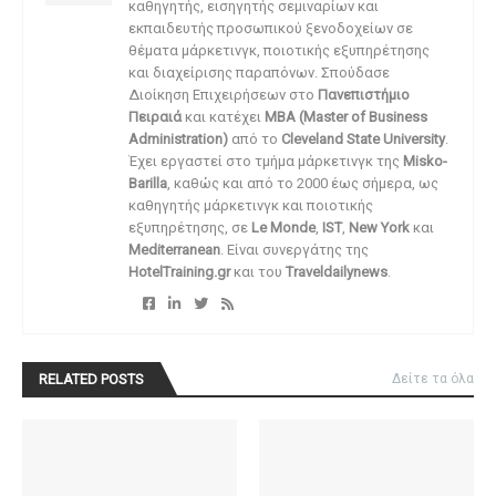
καθηγητής, εισηγητής σεμιναρίων και
εκπαιδευτής προσωπικού ξενοδοχείων σε
θέματα μάρκετινγκ, ποιοτικής εξυπηρέτησης
και διαχείρισης παραπόνων. Σπούδασε
Διοίκηση Επιχειρήσεων στο
Πανεπιστήμιο
Πειραιά
και κατέχει
MBA (Master of Business
Administration)
από το
Cleveland State University
.
Έχει εργαστεί στο τμήμα μάρκετινγκ της
Misko-
Barilla
, καθώς και από το 2000 έως σήμερα, ως
καθηγητής μάρκετινγκ και ποιοτικής
εξυπηρέτησης, σε
Le Monde
,
IST
,
New York
και
Mediterranean
. Είναι συνεργάτης της
HotelTraining.gr
και του
Traveldailynews
.
RELATED POSTS
Δείτε τα όλα