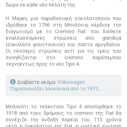
δώρο σε κάθε νέο πελάτη της.
Η Majani, μια παραδοσιακή σοκολατοποιία που
ιδρύθηκε το 1796 στη Μπολόνια, κέρδισε τον
διαγωνισμό με το Cremino Fiat: που διέθετε
εναλλασσόμενες στρώσεις από gianduja
(σοκολάτα φουντουκιού) και πάστα αμυγδάλου.
Οι τέσσερις στρώσεις αντί για τις τρεις που
συνηθίζονται στο cremino παρέπεμπαν
τεχνηέντως προς το νέο Tipo 4.
Διαβάστε ακόμα:
Volkswagen.
Παρασκευάζει λουκάνικα από το 1973...
Μολονότι το τελευταίο Tipo 4 αποσύρθηκε το
1918 από τους δρόμους, το cremino της Fiat θα
συνέχιζε την ένδοξη πορεία του. 115 χρόνια
μετά, η σοκολατίνα της Fiat -η μυστική συνταγή