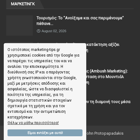
ΜΑΡΚΕΤΙΝΓΚ
Τουρισμός: Το "Ανοίξαμε και σας περιμένουμε"
πέθανε...
August 02, 2026
Casanova Complex: Όταν η κατάκτηση αξίζει
Ο ιστότοπος marketing-tips.gr
περισσότερο από τη σχέση
χρησιμοποιεί cookies από την Google για
July 31, 2026
να παρέχει τις υπηρεσίες του και να
αναλύει την επισκεψιμότητα. Η
To Μάρκετινγκ της Ενέδρας (Ambush Marketing):
διεύθυνσή σας IP και ο παράγοντας
Πώς να κλέψεις την παράσταση στο Μουντιάλ
χρήστη γνωστοποιούνται στην Google,
χωρίς (επίσημη) πρόσκληση
μαζί με μετρήσεις απόδοσης και
ασφαλείας, ώστε να διασφαλιστεί η
July 19, 2026
ποιότητα της υπηρεσίας, για τη
δημιουργία στατιστικών στοιχείων
Γιατί οι επισκέπτες ξεχνούν τη διαμονή τους μέσα
σχετικά με τη χρήση και για τον
σε 48 ώρες;
εντοπισμό και την αντιμετώπιση
July 10, 2026
καταχρήσεων.
Θέλω να μάθω περισσότερα!
Copyright ©
2026
Marketing Tips | by John Protopapadakis
Είμαι εντάξει με αυτό!