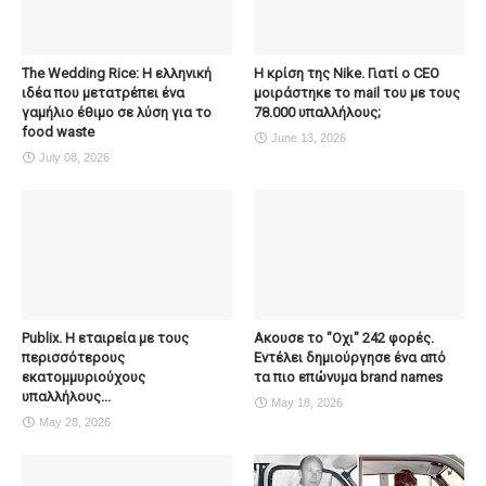
The Wedding Rice: Η ελληνική
Η κρίση της Nike. Γιατί ο CEO
ιδέα που μετατρέπει ένα
μοιράστηκε το mail του με τους
γαμήλιο έθιμο σε λύση για το
78.000 υπαλλήλους;
food waste
June 13, 2026
July 08, 2026
Publix. Η εταιρεία με τους
Ακουσε το "Οχι" 242 φορές.
περισσότερους
Εντέλει δημιούργησε ένα από
εκατομμυριούχους
τα πιο επώνυμα brand names
υπαλλήλους...
May 18, 2026
May 28, 2026