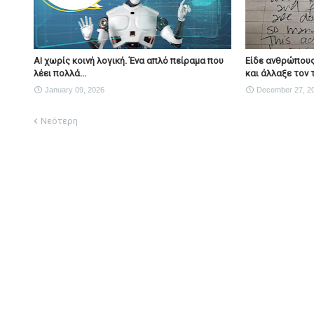
AI χωρίς κοινή λογική. Ένα απλό πείραμα που
Είδε ανθρώπους
λέει πολλά...
και άλλαξε τον 
January 09, 2026
December 27, 2
Νεότερη