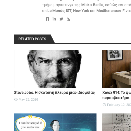
τμήμα μάρκετινγκ της
Misko-Barilla
, καθώς και απ
σε
Le Monde
,
IST
,
New York
και
Mediterranean
. Είν
RELATED POSTS
Steve Jobs. Η σκοτεινή πλευρά μιας ιδιοφυίας
Xerox 914: Το φ
πυροσβεστήρα
May 23, 2026
February 12, 20