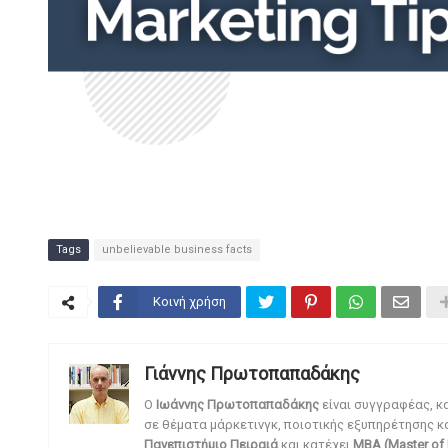
Tags
unbelievable business facts
Κοινή χρήση
Γιάννης Πρωτοπαπαδάκης
O
Ιωάννης Πρωτοπαπαδάκης
είναι συγγραφέας, κ
σε θέματα μάρκετινγκ, ποιοτικής εξυπηρέτησης κ
Πανεπιστήμιο Πειραιά
και κατέχει
MBA (Master of 