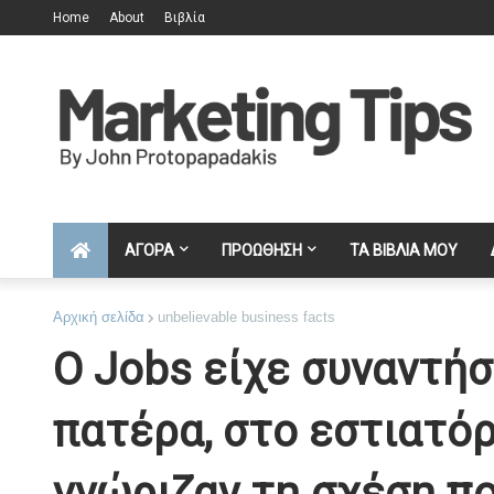
Home
About
Βιβλία
ΑΓΟΡΑ
ΠΡΟΩΘΗΣΗ
ΤΑ ΒΙΒΛΙΑ ΜΟΥ
Αρχική σελίδα
unbelievable business facts
Ο Jobs είχε συναντήσ
πατέρα, στο εστιατόρ
γνώριζαν τη σχέση που