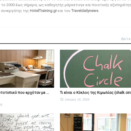
ό το 2000 έως σήμερα, ως καθηγητής μάρκετινγκ και ποιοτικής εξυπηρέτησ
αι συνεργάτης της
HotelTraining.gr
και του
Traveldailynews
.
Δείτε
ωτοτυπικό που ερχόταν με ...
Τι είναι ο Κύκλος της Κιμωλίας (chalk circ
January 16, 2026
26