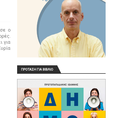
ύσε ο
ορές.
ι για
Συρία
ΠΡΟΤΑΣΗ ΓΙΑ ΒΙΒΛΙΟ