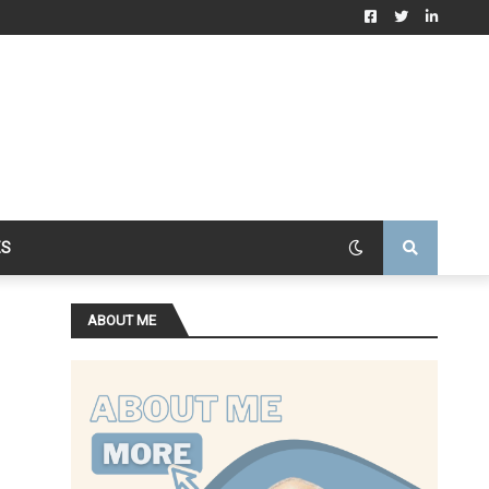
ES
ABOUT ME