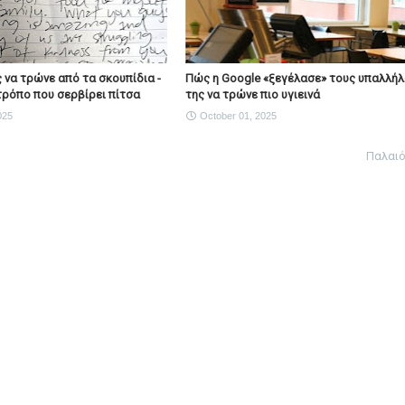
 να τρώνε από τα σκουπίδια -
Πώς η Google «ξεγέλασε» τους υπαλλή
τρόπο που σερβίρει πίτσα
της να τρώνε πιο υγιεινά
025
October 01, 2025
Παλαι