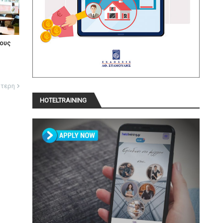
λους
ότερη
HOTELTRAINING