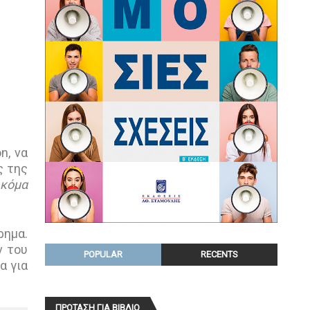
n, να
ς της
Ακόμα
ρημα.
ν του
POPULAR
RECENTS
α για
ΠΡΟΤΑΣΗ ΓΙΑ ΒΙΒΛΙΟ