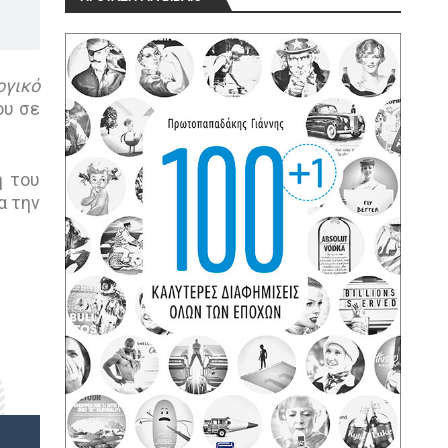
ογικό
ου σε
η του
α την