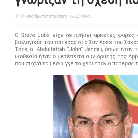
Γιάννης Πρωτοπαπαδάκης
12 Μαΐου
Ο Steve Jobs είχε δειπνήσει αρκετές φορές 
βιολογικός του πατέρας στο Σαν Χοσέ του Σακρα
Τότε, ο Abdulfattah “John” Jandali, όπως ήταν 
υιοθεσία ήταν ο μετέπειτα συνιδρυτής της Appl
που συχνά του έσφιγγε το χέρι ήταν ο πατέρας το