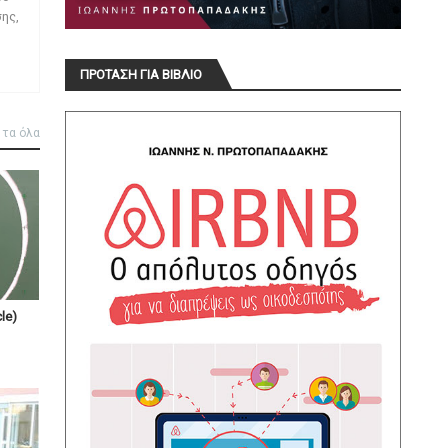
ης,
ΠΡΟΤΑΣΗ ΓΙΑ ΒΙΒΛΙΟ
 τα όλα
le)