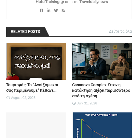
HotelTraining.gr
και του
Traveldailynews
.
RELATED POSTS
Δείτε τα όλα
Τουρισμός: Το "Ανοίξαμε και
Casanova Complex: Όταν η
σας περιμένουμε" πέθανε...
κατάκτηση αξίζει περισσότερο
από τη σχέση
August 02, 2026
July 31, 2026