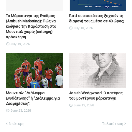
To Μάρκετινγκ της Ενέδρας
Γιατί οι επισκέπτες ξεχνούν τη
(Ambush Marketing): Πώς να
διαμονή τους μέσα σε 48 ώρες;
κλέψεις την παράσταση στο
July 10, 2026
Μουντιάλ χωρίς (επίσημη)
πρόσκληση
July 19, 2026
Μουντιάλ: "Διάλειμμα
Josiah Wedgwood. Ο πατέρας
Ενυδάτωσης" ή "Διάλειμμα για
του μοντέρνου μάρκετινγκ
Διαφημίσεις";
June 19, 2026
June 23, 2026
Νεότερη
Παλαιότερη