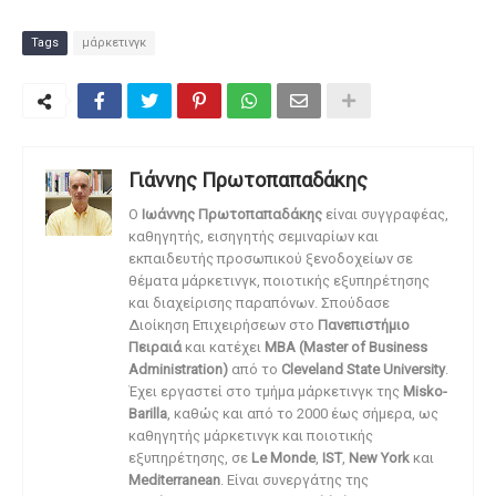
Tags
μάρκετινγκ
Γιάννης Πρωτοπαπαδάκης
O
Ιωάννης Πρωτοπαπαδάκης
είναι συγγραφέας,
καθηγητής, εισηγητής σεμιναρίων και
εκπαιδευτής προσωπικού ξενοδοχείων σε
θέματα μάρκετινγκ, ποιοτικής εξυπηρέτησης
και διαχείρισης παραπόνων. Σπούδασε
Διοίκηση Επιχειρήσεων στο
Πανεπιστήμιο
Πειραιά
και κατέχει
MBA (Master of Business
Administration)
από το
Cleveland State University
.
Έχει εργαστεί στο τμήμα μάρκετινγκ της
Misko-
Barilla
, καθώς και από το 2000 έως σήμερα, ως
καθηγητής μάρκετινγκ και ποιοτικής
εξυπηρέτησης, σε
Le Monde
,
IST
,
New York
και
Mediterranean
. Είναι συνεργάτης της