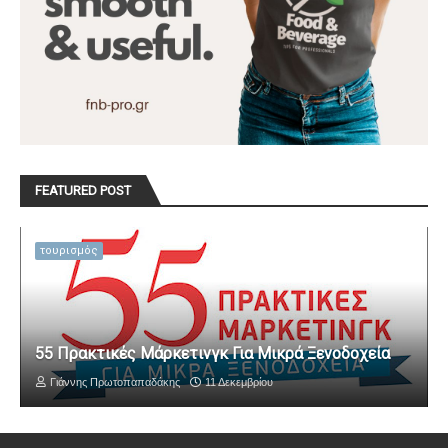
FEATURED POST
τουρισμός
55 Πρακτικές Μάρκετινγκ Για Μικρά Ξενοδοχεία
Γιάννης Πρωτοπαπαδάκης
11 Δεκεμβρίου