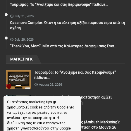
Τουρισμός: Το "Ανοίξαμε και σας περιμένουμε" πέθανε...
July 31, 2026
Casanova Complex: Όταν η κατάκτηση αξίζει περισσότερο από τη
σχέση
July 29, 2026
"Thank You, Mοm". Μία από τις Καλύτερες Διαφημίσεις Ever...
ΜΑΡΚΕΤΙΝΓΚ
Τουρισμός: Το "Ανοίξαμε και σας περιμένουμε"
πέθανε...
August 02, 2026
Casanova Complex: Όταν η κατάκτηση αξίζει
Ο ιστότοπος marketing-tips.gr
περισσότερο από τη σχέση
χρησιμοποιεί cookies από την Google για
July 31, 2026
να παρέχει τις υπηρεσίες του και να
αναλύει την επισκεψιμότητα. Η
To Μάρκετινγκ της Ενέδρας (Ambush Marketing):
διεύθυνσή σας IP και ο παράγοντας
Πώς να κλέψεις την παράσταση στο Μουντιάλ
χρήστη γνωστοποιούνται στην Google,