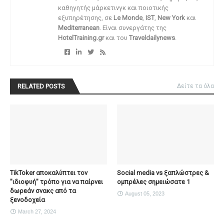
καθηγητής μάρκετινγκ και ποιοτικής
εξυπηρέτησης, σε
Le Monde
,
IST
,
New York
και
Mediterranean
. Είναι συνεργάτης της
HotelTraining.gr
και του
Traveldailynews
.
RELATED POSTS
Δείτε τα όλα
TikToker αποκαλύπτει τον
Social media vs ξαπλώστρες &
"ιδιοφυή" τρόπο για να παίρνει
ομπρέλες σημειώσατε 1
δωρεάν σνακς από τα
August 05, 2023
ξενοδοχεία
March 27, 2024