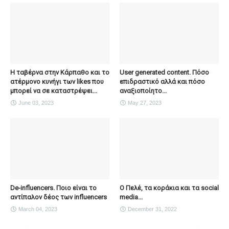
Η ταβέρνα στην Κάρπαθο και το
User generated content. Πόσο
ατέρμονο κυνήγι των likes που
επιδραστικό αλλά και πόσο
μπορεί να σε καταστρέψει...
αναξιοποίητο...
June 03, 2023
May 27, 2023
De-influencers. Ποιο είναι το
Ο Πελέ, τα κοράκια και τα social
αντίπαλον δέος των influencers
media...
March 04, 2023
December 31, 2022