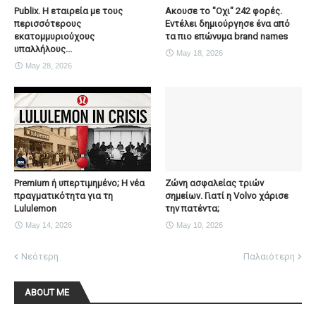
Publix. Η εταιρεία με τους
Ακουσε το "Οχι" 242 φορές.
περισσότερους
Εντέλει δημιούργησε ένα από
εκατομμυριούχους
τα πιο επώνυμα brand names
υπαλλήλους...
May 18, 2026
May 28, 2026
Premium ή υπερτιμημένο; Η νέα
Ζώνη ασφαλείας τριών
πραγματικότητα για τη
σημείων. Γιατί η Volvo χάρισε
Lululemon
την πατέντα;
May 14, 2026
May 10, 2026
Νεότερη
Παλαιότερη
ABOUT ME