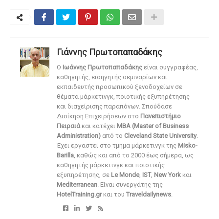
Γιάννης Πρωτοπαπαδάκης
O
Ιωάννης Πρωτοπαπαδάκης
είναι συγγραφέας,
καθηγητής, εισηγητής σεμιναρίων και
εκπαιδευτής προσωπικού ξενοδοχείων σε
θέματα μάρκετινγκ, ποιοτικής εξυπηρέτησης
και διαχείρισης παραπόνων. Σπούδασε
Διοίκηση Επιχειρήσεων στο
Πανεπιστήμιο
Πειραιά
και κατέχει
MBA (Master of Business
Administration)
από το
Cleveland State University
.
Έχει εργαστεί στο τμήμα μάρκετινγκ της
Misko-
Barilla
, καθώς και από το 2000 έως σήμερα, ως
καθηγητής μάρκετινγκ και ποιοτικής
εξυπηρέτησης, σε
Le Monde
,
IST
,
New York
και
Mediterranean
. Είναι συνεργάτης της
HotelTraining.gr
και του
Traveldailynews
.