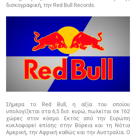
δισκογραφική, την Red Bull Records.
Σήμερα το Red Bull, η αξία του οποίου
υπολογίζεται στα 6,5 δισ. ευρώ, πωλείται σε 162
χώρες στον κόσμο. Εκτός από την Ευρώπη
κυκλοφορεί επίσης στην Βόρεια και τη Νότια
Αμερική, την Αφρική καθώς και την Αυστραλία. Ο