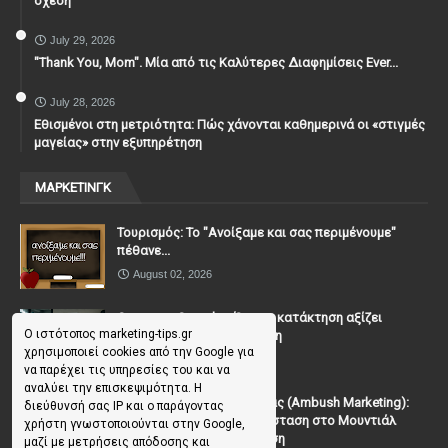
σχέση
July 29, 2026
"Thank You, Mοm". Μία από τις Καλύτερες Διαφημίσεις Ever...
July 28, 2026
Εθισμένοι στη μετριότητα: Πώς χάνονται καθημερινά οι «στιγμές
μαγείας» στην εξυπηρέτηση
ΜΑΡΚΕΤΙΝΓΚ
Τουρισμός: Το "Ανοίξαμε και σας περιμένουμε"
πέθανε...
August 02, 2026
Casanova Complex: Όταν η κατάκτηση αξίζει
Ο ιστότοπος marketing-tips.gr
περισσότερο από τη σχέση
χρησιμοποιεί cookies από την Google για
July 31, 2026
να παρέχει τις υπηρεσίες του και να
αναλύει την επισκεψιμότητα. Η
To Μάρκετινγκ της Ενέδρας (Ambush Marketing):
διεύθυνσή σας IP και ο παράγοντας
Πώς να κλέψεις την παράσταση στο Μουντιάλ
χρήστη γνωστοποιούνται στην Google,
χωρίς (επίσημη) πρόσκληση
μαζί με μετρήσεις απόδοσης και