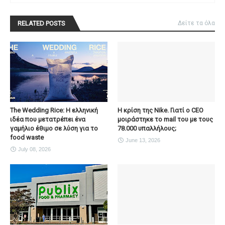
RELATED POSTS
Δείτε τα όλα
The Wedding Rice: Η ελληνική
Η κρίση της Nike. Γιατί ο CEO
ιδέα που μετατρέπει ένα
μοιράστηκε το mail του με τους
γαμήλιο έθιμο σε λύση για το
78.000 υπαλλήλους;
food waste
June 13, 2026
July 08, 2026