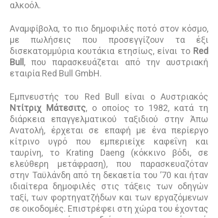
αλκοόλ.
Αναμφίβολα, το πιο δημοφιλές ποτό στον κόσμο,
με πωλήσεις που προσεγγίζουν τα έξι
δισεκατομμύρια κουτάκια ετησίως, είναι το
Red
Bull
, που παρασκευάζεται από την αυστριακή
εταιρία Red Bull GmbH.
Εμπνευστής του Red Bull είναι ο Αυστριακός
Ντίτριχ Μάτεσιτς
, ο οποίος το 1982, κατά τη
διάρκεια επαγγελματικού ταξιδιού στην Άπω
Ανατολή, έρχεται σε επαφή με ένα περίεργο
κίτρινο υγρό που εμπεριείχε καφεΐνη και
ταυρίνη, το Krating Daeng (κόκκινο βόδι, σε
ελεύθερη μετάφραση), που παρασκευαζόταν
στην Ταϋλάνδη από τη δεκαετία του ’70 και ήταν
ιδιαίτερα δημοφιλές στις τάξεις των οδηγών
ταξί, των φορτηγατζήδων και των εργαζόμενων
σε οικοδομές. Επιστρέφει στη χώρα του έχοντας