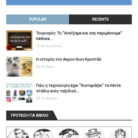
POPULAR
RECENTS
Τουρισμός: Το "Ανοίξαμε και σας περιμένουμε"
πέθανε...
02 Αυγούστου
Η ιστορία του Ακρον Ιλιον Κρυστάλ
05 Μαΐου
Πώς η τεχνολογία έχει ''διαταράξει'' τα πέντε
στάδια ενός ταξιδιού...
30 Μαρτίου
ΠΡΟΤΑΣΗ ΓΙΑ ΒΙΒΛΙΟ