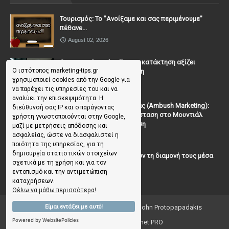
Τουρισμός: Το "Ανοίξαμε και σας περιμένουμε"
πέθανε...
August 02, 2026
Casanova Complex: Όταν η κατάκτηση αξίζει
Ο ιστότοπος marketing-tips.gr
περισσότερο από τη σχέση
χρησιμοποιεί cookies από την Google για
July 31, 2026
να παρέχει τις υπηρεσίες του και να
αναλύει την επισκεψιμότητα. Η
To Μάρκετινγκ της Ενέδρας (Ambush Marketing):
διεύθυνσή σας IP και ο παράγοντας
Πώς να κλέψεις την παράσταση στο Μουντιάλ
χρήστη γνωστοποιούνται στην Google,
χωρίς (επίσημη) πρόσκληση
μαζί με μετρήσεις απόδοσης και
ασφαλείας, ώστε να διασφαλιστεί η
July 19, 2026
ποιότητα της υπηρεσίας, για τη
δημιουργία στατιστικών στοιχείων
Γιατί οι επισκέπτες ξεχνούν τη διαμονή τους μέσα
σχετικά με τη χρήση και για τον
σε 48 ώρες;
εντοπισμό και την αντιμετώπιση
July 10, 2026
καταχρήσεων.
Θέλω να μάθω περισσότερα!
Είμαι εντάξει με αυτό!
Copyright ©
2026
Marketing Tips | by John Protopapadakis
Powered by WebsitePolicies
Creative Ideas 💡 by Facenet PRO