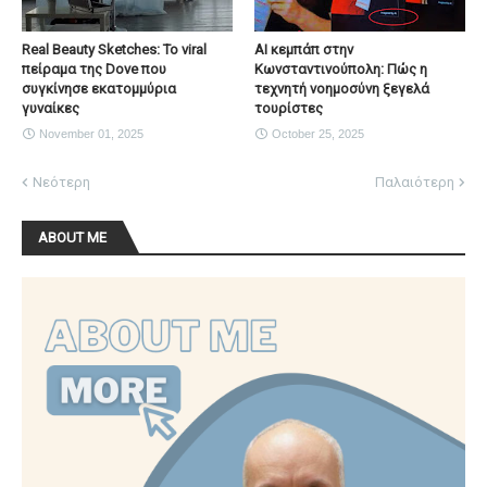
Real Beauty Sketches: Το viral
AI κεμπάπ στην
πείραμα της Dove που
Κωνσταντινούπολη: Πώς η
συγκίνησε εκατομμύρια
τεχνητή νοημοσύνη ξεγελά
γυναίκες
τουρίστες
November 01, 2025
October 25, 2025
Νεότερη
Παλαιότερη
ABOUT ME