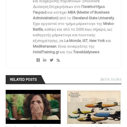
και διαχείρισης παραπόνων. Σπούδασε
Διοίκηση Επιχειρήσεων στο
Πανεπιστήμιο
Πειραιά
και κατέχει
MBA (Master of Business
Administration)
από το
Cleveland State University
.
Έχει εργαστεί στο τμήμα μάρκετινγκ της
Misko-
Barilla
, καθώς και από το 2000 έως σήμερα, ως
καθηγητής μάρκετινγκ και ποιοτικής
εξυπηρέτησης, σε
Le Monde
,
IST
,
New York
και
Mediterranean
. Είναι συνεργάτης της
HotelTraining.gr
και του
Traveldailynews
.
RELATED POSTS
Δείτε τα όλα