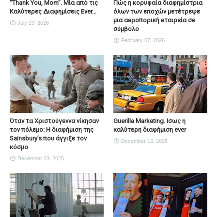
"Thank You, Mοm". Μία από τις
Πώς η κορυφαία διαφημίστρια
Καλύτερες Διαφημίσεις Ever...
όλων των εποχών μετέτρεψε
μια αεροπορική εταιρεία σε
July 29, 2026
σύμβολο
February 07, 2026
Όταν τα Χριστούγεννα νίκησαν
Guerilla Marketing. Ισως η
τον πόλεμο: Η διαφήμιση της
καλύτερη διαφήμιση ever
Sainsbury’s που άγγιξε τον
December 13, 2025
κόσμο
December 23, 2025