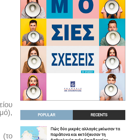
είου
μό),
POPULAR
RECENTS
Πώς δύο μικρές αλλαγές μείωσαν τα
 (το
παράπονα και εκτόξευσαν τη