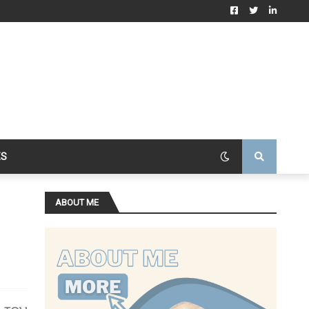
ES
ABOUT ME