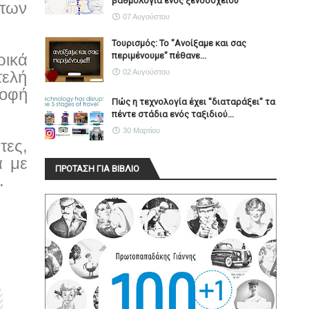
βαθμολογία ενός ξενοδοχείου
 των
07 Αυγούστου
Τουρισμός: Το "Ανοίξαμε και σας
περιμένουμε" πέθανε...
ρικά
02 Αυγούστου
τελή
ροφή
Πώς η τεχνολογία έχει ''διαταράξει'' τα
πέντε στάδια ενός ταξιδιού...
30 Μαρτίου
τες,
α με
ΠΡΟΤΑΣΗ ΓΙΑ ΒΙΒΛΙΟ
.