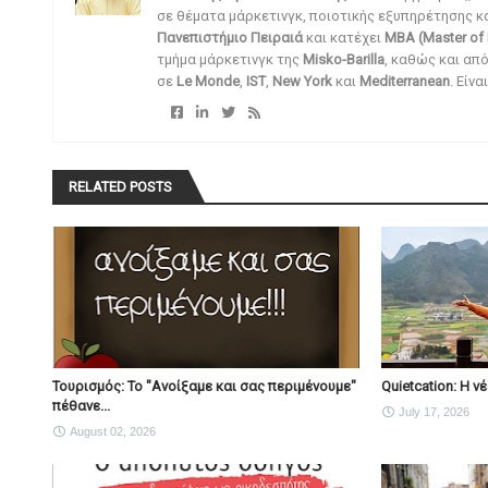
σε θέματα μάρκετινγκ, ποιοτικής εξυπηρέτησης κ
Πανεπιστήμιο Πειραιά
και κατέχει
MBA (Master of 
τμήμα μάρκετινγκ της
Misko-Barilla
, καθώς και απ
σε
Le Monde
,
IST
,
New York
και
Mediterranean
. Είν
RELATED POSTS
Τουρισμός: Το "Ανοίξαμε και σας περιμένουμε"
Quietcation: Η 
πέθανε...
July 17, 2026
August 02, 2026