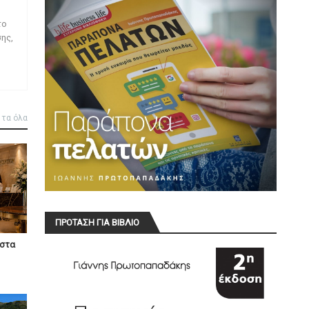
το
ης,
 τα όλα
ΠΡΟΤΑΣΗ ΓΙΑ ΒΙΒΛΙΟ
ίστα