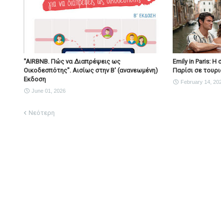
"AIRBNB. Πώς να Διαπρέψεις ως
Emily in Paris: 
Οικοδεσπότης". Αισίως στην Β' (ανανεωμένη)
Παρίσι σε τουρι
Εκδοση
February 14, 20
June 01, 2026
Νεότερη