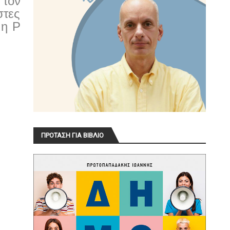
 τον
στες
όμη
P
ΠΡΟΤΑΣΗ ΓΙΑ ΒΙΒΛΙΟ