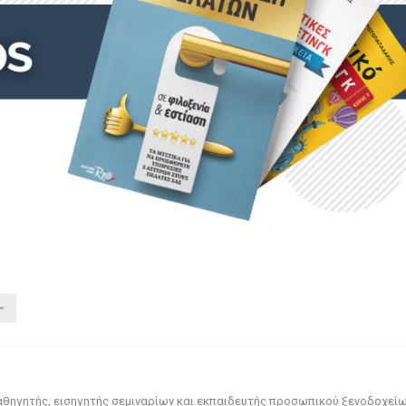
αθηγητής, εισηγητής σεμιναρίων και εκπαιδευτής προσωπικού ξενοδοχεί