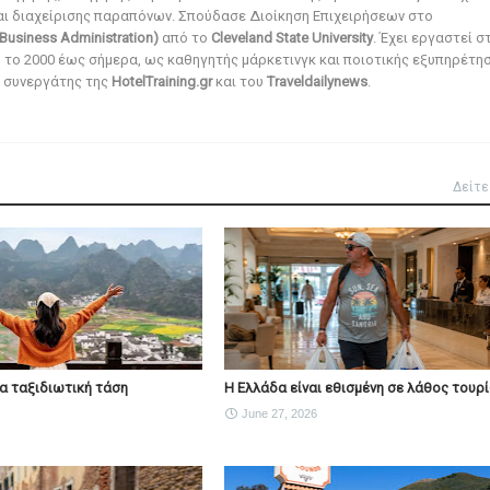
αι διαχείρισης παραπόνων. Σπούδασε Διοίκηση Επιχειρήσεων στο
Business Administration)
από το
Cleveland State University
. Έχει εργαστεί σ
ό το 2000 έως σήμερα, ως καθηγητής μάρκετινγκ και ποιοτικής εξυπηρέτησ
αι συνεργάτης της
HotelTraining.gr
και του
Traveldailynews
.
Δείτε
νέα ταξιδιωτική τάση
Η Ελλάδα είναι εθισμένη σε λάθος τουρ
June 27, 2026