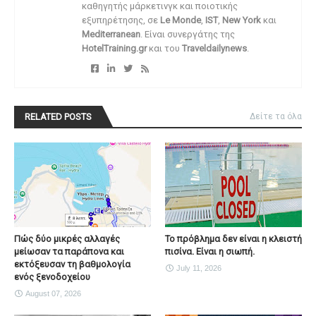
καθηγητής μάρκετινγκ και ποιοτικής
εξυπηρέτησης, σε
Le Monde
,
IST
,
New York
και
Mediterranean
. Είναι συνεργάτης της
HotelTraining.gr
και του
Traveldailynews
.
RELATED POSTS
Δείτε τα όλα
Πώς δύο μικρές αλλαγές
Το πρόβλημα δεν είναι η κλειστή
μείωσαν τα παράπονα και
πισίνα. Είναι η σιωπή.
εκτόξευσαν τη βαθμολογία
July 11, 2026
ενός ξενοδοχείου
August 07, 2026