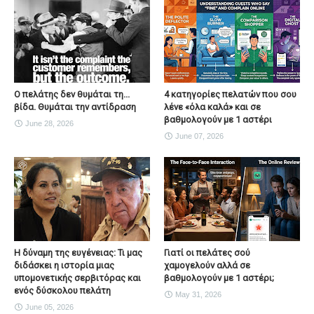
Ο πελάτης δεν θυμάται τη...
4 κατηγορίες πελατών που σου
βίδα. Θυμάται την αντίδραση
λένε «όλα καλά» και σε
βαθμολογούν με 1 αστέρι
June 28, 2026
June 07, 2026
Η δύναμη της ευγένειας: Τι μας
Γιατί οι πελάτες σού
διδάσκει η ιστορία μιας
χαμογελούν αλλά σε
υπομονετικής σερβιτόρας και
βαθμολογούν με 1 αστέρι;
ενός δύσκολου πελάτη
May 31, 2026
June 05, 2026