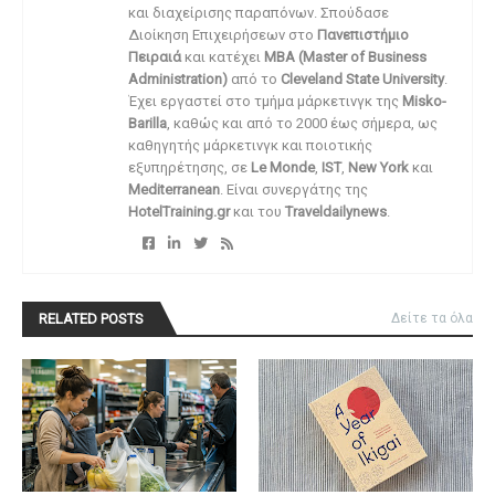
και διαχείρισης παραπόνων. Σπούδασε
Διοίκηση Επιχειρήσεων στο
Πανεπιστήμιο
Πειραιά
και κατέχει
MBA (Master of Business
Administration)
από το
Cleveland State University
.
Έχει εργαστεί στο τμήμα μάρκετινγκ της
Misko-
Barilla
, καθώς και από το 2000 έως σήμερα, ως
καθηγητής μάρκετινγκ και ποιοτικής
εξυπηρέτησης, σε
Le Monde
,
IST
,
New York
και
Mediterranean
. Είναι συνεργάτης της
HotelTraining.gr
και του
Traveldailynews
.
RELATED POSTS
Δείτε τα όλα