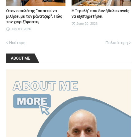
Οταν ο πελάτης "απαιτεί να
H "τρελή" που δεν ήθελε κανείς
μιλήσει με τον μάνατζερ". Πώς
να εξυπηρετήσει
τον χειριζόμαστε;
June 20, 2026
July 03, 2026
Νεότερη
Παλαιότερη
ABOUT ME