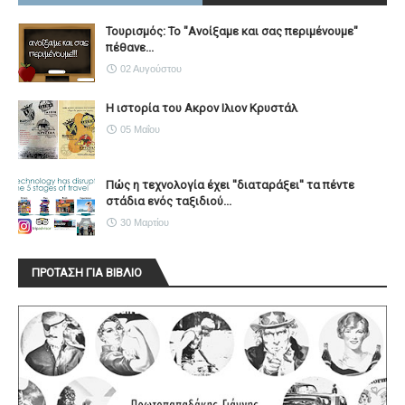
Τουρισμός: Το "Ανοίξαμε και σας περιμένουμε"
πέθανε...
02 Αυγούστου
Η ιστορία του Ακρον Ιλιον Κρυστάλ
05 Μαΐου
Πώς η τεχνολογία έχει ''διαταράξει'' τα πέντε
στάδια ενός ταξιδιού...
30 Μαρτίου
ΠΡΟΤΑΣΗ ΓΙΑ ΒΙΒΛΙΟ