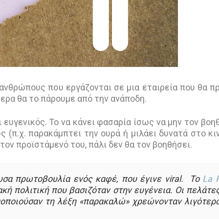
νθρώπους που εργάζονται σε μια εταιρεία που θα π
μερα θα το πάρουμε από την ανάποδη.
ι ευγενικός. Το να κάνει φασαρία ίσως να μην τον βοη
ς (π.χ. παρακάμπτει την ουρά ή μιλάει δυνατά στο κι
στον προϊστάμενό του, πάλι δεν θα τον βοηθήσει.
υσα πρωτοβουλία ενός καφέ, που έγινε viral. Το
La P
ιακή πολιτική που βασιζόταν στην ευγένεια. Οι πελάτε
ιμοποιούσαν τη λέξη «παρακαλώ» χρεώνονταν λιγότερ