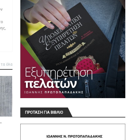
ων
το
ης,
 τα όλα
ΠΡΟΤΑΣΗ ΓΙΑ ΒΙΒΛΙΟ
.