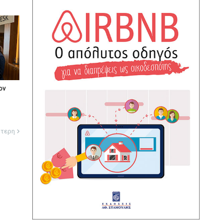
ον
ότερη