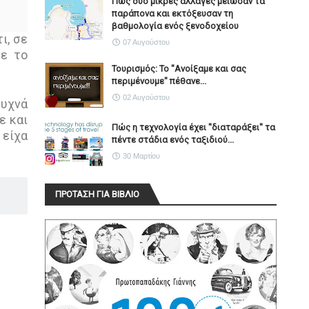
Πώς δύο μικρές αλλαγές μείωσαν τα
παράπονα και εκτόξευσαν τη
βαθμολογία ενός ξενοδοχείου
ι, σε
07 Αυγούστου
με το
Τουρισμός: Το "Ανοίξαμε και σας
περιμένουμε" πέθανε...
02 Αυγούστου
συχνά
ε και
Πώς η τεχνολογία έχει ''διαταράξει'' τα
 είχα
πέντε στάδια ενός ταξιδιού...
30 Μαρτίου
ΠΡΟΤΑΣΗ ΓΙΑ ΒΙΒΛΙΟ