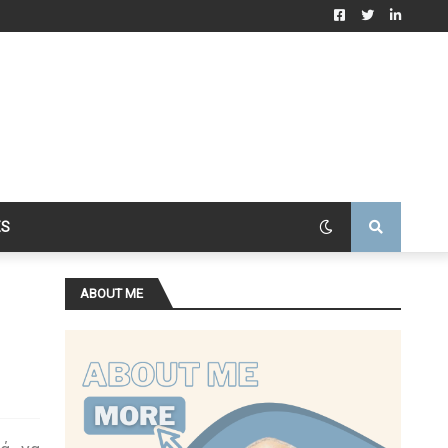
ES
ABOUT ME