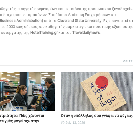
αθηγητής, εισηγητής σεμιναρίων και εκπαιδευτής προσωπικού ξενοδοχεί
αι διαχείρισης παραπόνων. Σπούδασε Διοίκηση Επιχειρήσεων στο
Business Administration)
από το
Cleveland State University
. Έχει εργαστεί σ
ό το 2000 έως σήμερα, ως καθηγητής μάρκετινγκ και ποιοτικής εξυπηρέτησ
αι συνεργάτης της
HotelTraining.gr
και του
Traveldailynews
.
Δείτε
ετριότητα: Πώς χάνονται
Οταν η υπάλληλος σου γνέφει να φύγεις..
στιγμές μαγείας» στην
July 13, 2026