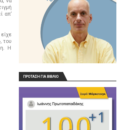
ά, να
τιγμή
ί απ’
 είχε
, του
η. Η
ΠΡΟΤΑΣΗ ΓΙΑ ΒΙΒΛΙΟ