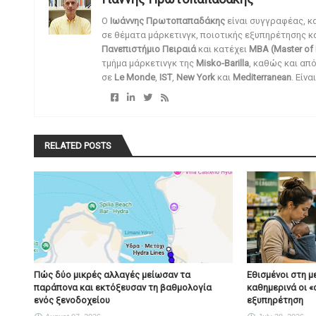
O
Ιωάννης Πρωτοπαπαδάκης
είναι συγγραφέας, κ
σε θέματα μάρκετινγκ, ποιοτικής εξυπηρέτησης κ
Πανεπιστήμιο Πειραιά
και κατέχει
MBA (Master of 
τμήμα μάρκετινγκ της
Misko-Barilla
, καθώς και απ
σε
Le Monde
,
IST
,
New York
και
Mediterranean
. Είν
RELATED POSTS
Πώς δύο μικρές αλλαγές μείωσαν τα
Εθισμένοι στη μ
παράπονα και εκτόξευσαν τη βαθμολογία
καθημερινά οι «
ενός ξενοδοχείου
εξυπηρέτηση