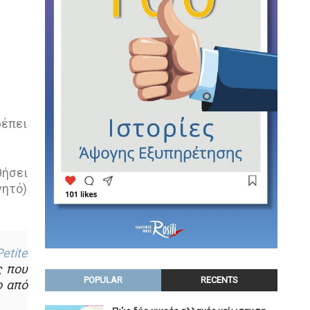
ρέπει
θήσει
νητό)
etite
ς που
POPULAR
RECENTS
ο από