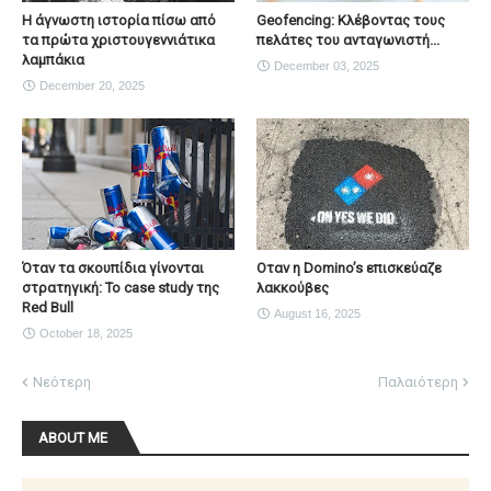
Η άγνωστη ιστορία πίσω από
Geofencing: Κλέβοντας τους
τα πρώτα χριστουγεννιάτικα
πελάτες του ανταγωνιστή...
λαμπάκια
December 03, 2025
December 20, 2025
Όταν τα σκουπίδια γίνονται
Οταν η Domino’s επισκεύαζε
στρατηγική: Το case study της
λακκούβες
Red Bull
August 16, 2025
October 18, 2025
Νεότερη
Παλαιότερη
ABOUT ME