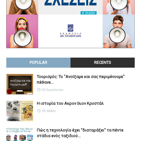
POPULAR
RECENTS
Τουρισμός: Το "Ανοίξαμε και σας περιμένουμε"
πέθανε...
02 Αυγούστου
Η ιστορία του Ακρον Ιλιον Κρυστάλ
05 Μαΐου
Πώς η τεχνολογία έχει ''διαταράξει'' τα πέντε
στάδια ενός ταξιδιού...