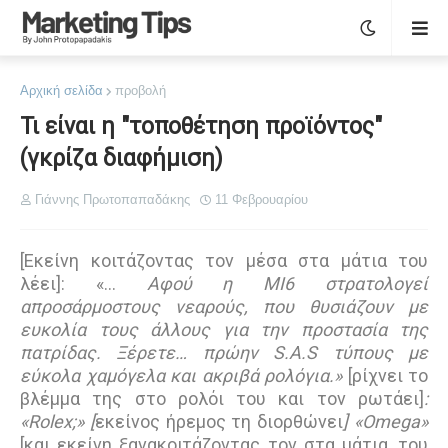
Αρχική σελίδα
προβολή
Τι είναι η "τοποθέτηση προϊόντος"
(γκρίζα διαφήμιση)
Γιάννης Πρωτοπαπαδάκης
11 Φεβρουαρίου
[Εκείνη κοιτάζοντας τον μέσα στα μάτια του
λέει]: «…
Αφού η MI6 στρατολογεί
απροσάρμοστους νεαρούς, που θυσιάζουν με
ευκολία τους άλλους για την προστασία της
πατρίδας. Ξέρετε… πρώην S.A.S τύπους με
εύκολα χαμόγελα και ακριβά ρολόγια.»
[ρίχνει το
βλέμμα της στο ρολόι του και τον ρωτάει]
:
«Rolex;» [
εκείνος ήρεμος τη διορθώνει
] «Omega»
[και εκείνη ξανακοιτάζοντας τον στα μάτια, του