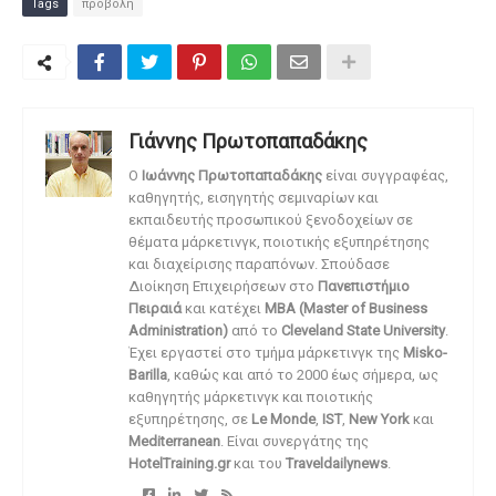
Tags
προβολή
Γιάννης Πρωτοπαπαδάκης
O
Ιωάννης Πρωτοπαπαδάκης
είναι συγγραφέας,
καθηγητής, εισηγητής σεμιναρίων και
εκπαιδευτής προσωπικού ξενοδοχείων σε
θέματα μάρκετινγκ, ποιοτικής εξυπηρέτησης
και διαχείρισης παραπόνων. Σπούδασε
Διοίκηση Επιχειρήσεων στο
Πανεπιστήμιο
Πειραιά
και κατέχει
MBA (Master of Business
Administration)
από το
Cleveland State University
.
Έχει εργαστεί στο τμήμα μάρκετινγκ της
Misko-
Barilla
, καθώς και από το 2000 έως σήμερα, ως
καθηγητής μάρκετινγκ και ποιοτικής
εξυπηρέτησης, σε
Le Monde
,
IST
,
New York
και
Mediterranean
. Είναι συνεργάτης της
HotelTraining.gr
και του
Traveldailynews
.