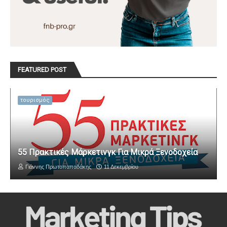
FEATURED POST
τουρισμός
55 Πρακτικές Μάρκετινγκ Για Μικρά Ξενοδοχεία
Γιάννης Πρωτοπαπαδάκης
11 Δεκεμβρίου