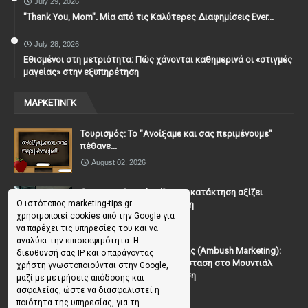
July 29, 2026
"Thank You, Mοm". Μία από τις Καλύτερες Διαφημίσεις Ever...
July 28, 2026
Εθισμένοι στη μετριότητα: Πώς χάνονται καθημερινά οι «στιγμές
μαγείας» στην εξυπηρέτηση
ΜΑΡΚΕΤΙΝΓΚ
Τουρισμός: Το "Ανοίξαμε και σας περιμένουμε"
πέθανε...
August 02, 2026
Casanova Complex: Όταν η κατάκτηση αξίζει
Ο ιστότοπος marketing-tips.gr
περισσότερο από τη σχέση
χρησιμοποιεί cookies από την Google για
July 31, 2026
να παρέχει τις υπηρεσίες του και να
αναλύει την επισκεψιμότητα. Η
To Μάρκετινγκ της Ενέδρας (Ambush Marketing):
διεύθυνσή σας IP και ο παράγοντας
Πώς να κλέψεις την παράσταση στο Μουντιάλ
χρήστη γνωστοποιούνται στην Google,
χωρίς (επίσημη) πρόσκληση
μαζί με μετρήσεις απόδοσης και
ασφαλείας, ώστε να διασφαλιστεί η
July 19, 2026
ποιότητα της υπηρεσίας, για τη