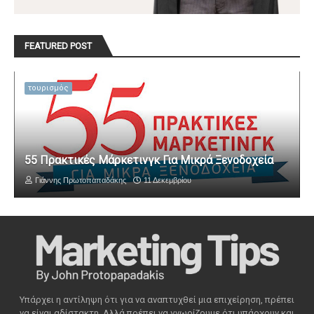
FEATURED POST
τουρισμός
55 Πρακτικές Μάρκετινγκ Για Μικρά Ξενοδοχεία
Γιάννης Πρωτοπαπαδάκης
11 Δεκεμβρίου
Υπάρχει η αντίληψη ότι για να αναπτυχθεί μια επιχείρηση, πρέπει
να είναι αδίστακτη. Αλλά πρέπει να γνωρίζουμε ότι υπάρχουν και