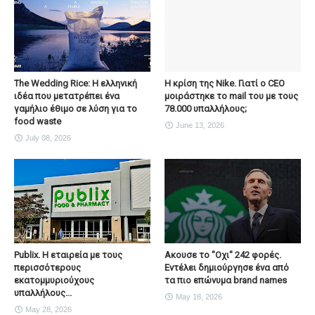
The Wedding Rice: Η ελληνική
Η κρίση της Nike. Γιατί ο CEO
ιδέα που μετατρέπει ένα
μοιράστηκε το mail του με τους
γαμήλιο έθιμο σε λύση για το
78.000 υπαλλήλους;
food waste
June 13, 2026
July 08, 2026
Publix. Η εταιρεία με τους
Ακουσε το "Οχι" 242 φορές.
περισσότερους
Εντέλει δημιούργησε ένα από
εκατομμυριούχους
τα πιο επώνυμα brand names
υπαλλήλους...
May 18, 2026
May 28, 2026