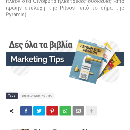
πλέον στα Οινόφυτα ηλεκτρικές συσκευές -από
πρώην στελέχη της Pitsos- υπό το σήμα της
Pyramis).
Tags
επιχειρηματικότητα