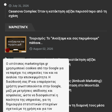
July 31, 2026
Casanova Complex: Όταν η κατάκτηση αξίζει περισσότερο από τη
σχέση
ΜΑΡΚΕΤΙΝΓΚ
Τουρισμός: Το "Ανοίξαμε και σας περιμένουμε"
πέθανε...
August 02, 2026
Casanova Complex: Όταν η κατάκτηση αξίζει
Ο ιστότοπος marketing-tips.gr
περισσότερο από τη σχέση
χρησιμοποιεί cookies από την Google για
July 31, 2026
να παρέχει τις υπηρεσίες του και να
αναλύει την επισκεψιμότητα. Η
To Μάρκετινγκ της Ενέδρας (Ambush Marketing):
διεύθυνσή σας IP και ο παράγοντας
Πώς να κλέψεις την παράσταση στο Μουντιάλ
χρήστη γνωστοποιούνται στην Google,
χωρίς (επίσημη) πρόσκληση
μαζί με μετρήσεις απόδοσης και
ασφαλείας, ώστε να διασφαλιστεί η
July 19, 2026
ποιότητα της υπηρεσίας, για τη
δημιουργία στατιστικών στοιχείων
Γιατί οι επισκέπτες ξεχνούν τη διαμονή τους μέσα
σχετικά με τη χρήση και για τον
σε 48 ώρες;