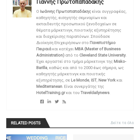
Γιάννης Πρωτοπαπαδάκης
O
Ιωάννης Πρωτοπαπαδάκης
είναι συγγραφέας,
καθηγητής, εισηγητής σεμιναρίων και
εκπαιδευτής προσωπικού ξενοδοχείων σε
θέματα μάρκετινγκ, ποιοτικής εξυπηρέτησης
και διαχείρισης παραπόνων. Σπούδασε
Διοίκηση Επιχειρήσεων στο
Πανεπιστήμιο
Πειραιά
και κατέχει
MBA (Master of Business
Administration)
από το
Cleveland State University
.
Έχει εργαστεί στο τμήμα μάρκετινγκ της
Misko-
Barilla
, καθώς και από το 2000 έως σήμερα, ως
καθηγητής μάρκετινγκ και ποιοτικής
εξυπηρέτησης, σε
Le Monde
,
IST
,
New York
και
Mediterranean
. Είναι συνεργάτης της
HotelTraining.gr
και του
Traveldailynews
.
RELATED POSTS
Δείτε τα όλα