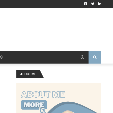
ES
ABOUT ME