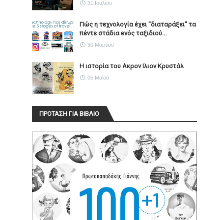
31 Ιουλίου
Πώς η τεχνολογία έχει ''διαταράξει'' τα
πέντε στάδια ενός ταξιδιού...
30 Μαρτίου
Η ιστορία του Ακρον Ιλιον Κρυστάλ
05 Μαΐου
ΠΡΟΤΑΣΗ ΓΙΑ ΒΙΒΛΙΟ