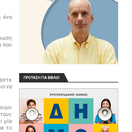
ι ένα
έρωση
α που
ΠΡΟΤΑΣΗ ΓΙΑ ΒΙΒΛΙΟ
μαστε
ιο να
ήσουν
 τους
ι μία
με το