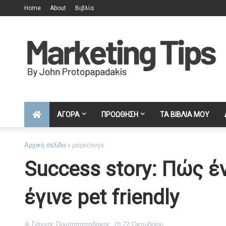
Home
About
Βιβλία
ΑΓΟΡΑ
ΠΡΟΩΘΗΣΗ
ΤΑ ΒΙΒΛΙΑ ΜΟΥ
Αρχική σελίδα
μάρκετινγκ
Success story: Πώς έ
έγινε pet friendly
Γιάννης Πρωτοπαπαδάκης
22 Οκτωβρίου