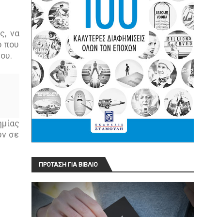
ς, να
ο που
του.
ημίας
υν σε
ΠΡΟΤΑΣΗ ΓΙΑ ΒΙΒΛΙΟ