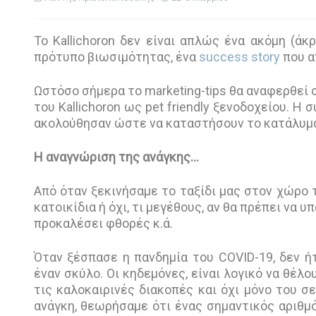
Το Kallichoron δεν είναι απλώς ένα ακόμη (άκ
πρότυπο βιωσιμότητας, ένα
success story
που α
Ωστόσο σήμερα το marketing-tips θα αναφερθεί σ
του Kallichoron ως pet friendly ξενοδοχείου. Η
ακολούθησαν ώστε να καταστήσουν το κατάλυμά 
Η αναγνώριση της ανάγκης…
Από όταν ξεκινήσαμε το ταξίδι μας στον χώρο τ
κατοικίδια ή όχι, τι μεγέθους, αν θα πρέπει να 
προκαλέσει φθορές κ.ά.
Όταν ξέσπασε η πανδημία του COVID-19, δεν ή
έναν σκύλο. Οι κηδεμόνες, είναι λογικό να θέλο
τις καλοκαιρινές διακοπές και όχι μόνο του σε
ανάγκη, θεωρήσαμε ότι ένας σημαντικός αριθμ