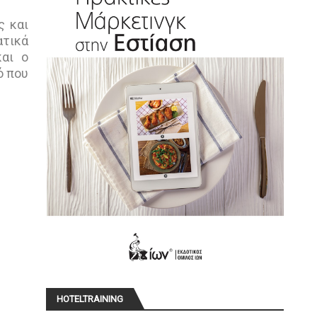
ς και
τικά
και ο
ό που
HOTELTRAINING