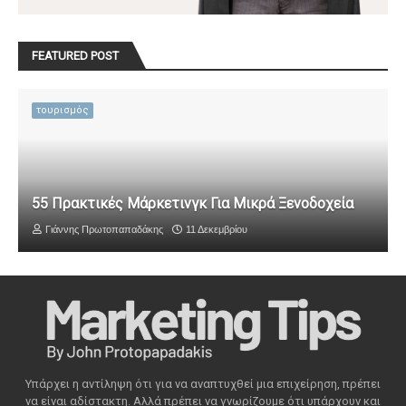
FEATURED POST
τουρισμός
55 Πρακτικές Μάρκετινγκ Για Μικρά Ξενοδοχεία
Γιάννης Πρωτοπαπαδάκης
11 Δεκεμβρίου
Υπάρχει η αντίληψη ότι για να αναπτυχθεί μια επιχείρηση, πρέπει
να είναι αδίστακτη. Αλλά πρέπει να γνωρίζουμε ότι υπάρχουν και