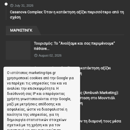
July 31, 2026
Casanova Complex: Όταν η κατάκτηση αξίζει περισσότερο από τη
σχέση
ΜΑΡΚΕΤΙΝΓΚ
Τουρισμός: Το "Ανοίξαμε και σας περιμένουμε"
πέθανε...
August 02, 2026
Casanova Complex: Όταν η κατάκτηση αξίζει
Ο ιστότοπος marketing-tips.gr
περισσότερο από τη σχέση
χρησιμοποιεί cookies από την Google για
July 31, 2026
να παρέχει τις υπηρεσίες του και να
αναλύει την επισκεψιμότητα. Η
To Μάρκετινγκ της Ενέδρας (Ambush Marketing):
διεύθυνσή σας IP και ο παράγοντας
Πώς να κλέψεις την παράσταση στο Μουντιάλ
χρήστη γνωστοποιούνται στην Google,
χωρίς (επίσημη) πρόσκληση
μαζί με μετρήσεις απόδοσης και
ασφαλείας, ώστε να διασφαλιστεί η
July 19, 2026
ποιότητα της υπηρεσίας, για τη
δημιουργία στατιστικών στοιχείων
Γιατί οι επισκέπτες ξεχνούν τη διαμονή τους μέσα
σχετικά με τη χρήση και για τον
σε 48 ώρες;