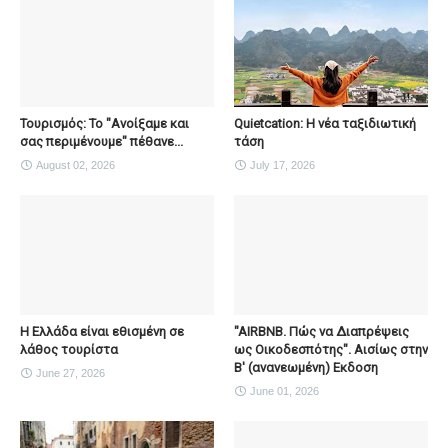
Τουρισμός: Το "Ανοίξαμε και
Quietcation: Η νέα ταξιδιωτική
σας περιμένουμε" πέθανε...
τάση
August 02, 2026
July 17, 2026
Η Ελλάδα είναι εθισμένη σε
"AIRBNB. Πώς να Διαπρέψεις
λάθος τουρίστα
ως Οικοδεσπότης". Αισίως στην
Β' (ανανεωμένη) Εκδοση
June 27, 2026
June 01, 2026