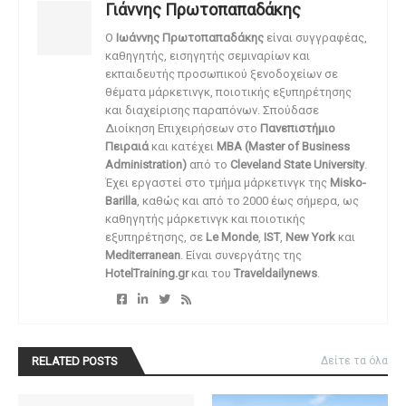
Γιάννης Πρωτοπαπαδάκης
O
Ιωάννης Πρωτοπαπαδάκης
είναι συγγραφέας,
καθηγητής, εισηγητής σεμιναρίων και
εκπαιδευτής προσωπικού ξενοδοχείων σε
θέματα μάρκετινγκ, ποιοτικής εξυπηρέτησης
και διαχείρισης παραπόνων. Σπούδασε
Διοίκηση Επιχειρήσεων στο
Πανεπιστήμιο
Πειραιά
και κατέχει
MBA (Master of Business
Administration)
από το
Cleveland State University
.
Έχει εργαστεί στο τμήμα μάρκετινγκ της
Misko-
Barilla
, καθώς και από το 2000 έως σήμερα, ως
καθηγητής μάρκετινγκ και ποιοτικής
εξυπηρέτησης, σε
Le Monde
,
IST
,
New York
και
Mediterranean
. Είναι συνεργάτης της
HotelTraining.gr
και του
Traveldailynews
.
RELATED POSTS
Δείτε τα όλα