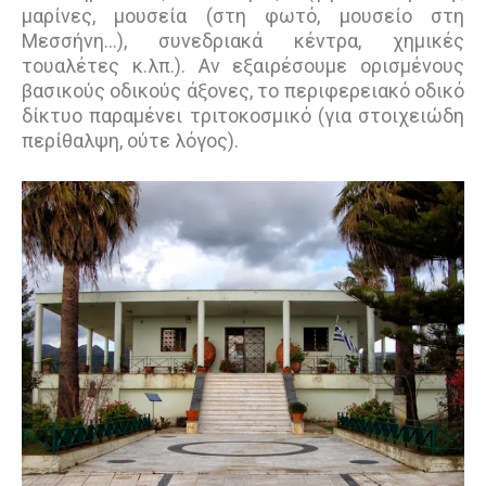
μαρίνες, μουσεία (στη φωτό, μουσείο στη
Μεσσήνη...), συνεδριακά κέντρα, χημικές
τουαλέτες κ.λπ.). Αν εξαιρέσουμε ορισμένους
βασικούς οδικούς άξονες, το περιφερειακό οδικό
δίκτυο παραμένει τριτοκοσμικό (για στοιχειώδη
περίθαλψη, ούτε λόγος).