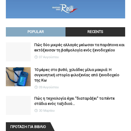
POPULAR
RECENTS
Πώς δύο μικρές αλλαγές μείωσαν τα παράπονα και
εκτόξευσαν τη βαθμολογία ενός ξενοδοχείου
07 Αυγούστου
10 μέρες στο βυθό, χιλιάδες μίλια μακριά: Η
συγκινητική ιστορία φιλοξενίας από ξενοδοχείο
της Κω
09 Αυγούστου
Πώς η τεχνολογία έχει ''διαταράξει'' τα πέντε
στάδια ενός ταξιδιού...
30 Μαρτίου
ΠΡΟΤΑΣΗ ΓΙΑ ΒΙΒΛΙΟ