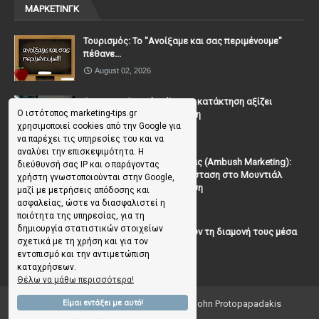
ΜΑΡΚΕΤΙΝΓΚ
Τουρισμός: Το "Ανοίξαμε και σας περιμένουμε"
πέθανε...
August 02, 2026
Casanova Complex: Όταν η κατάκτηση αξίζει
Ο ιστότοπος marketing-tips.gr
περισσότερο από τη σχέση
χρησιμοποιεί cookies από την Google για
July 31, 2026
να παρέχει τις υπηρεσίες του και να
αναλύει την επισκεψιμότητα. Η
To Μάρκετινγκ της Ενέδρας (Ambush Marketing):
διεύθυνσή σας IP και ο παράγοντας
Πώς να κλέψεις την παράσταση στο Μουντιάλ
χρήστη γνωστοποιούνται στην Google,
χωρίς (επίσημη) πρόσκληση
μαζί με μετρήσεις απόδοσης και
ασφαλείας, ώστε να διασφαλιστεί η
July 19, 2026
ποιότητα της υπηρεσίας, για τη
δημιουργία στατιστικών στοιχείων
Γιατί οι επισκέπτες ξεχνούν τη διαμονή τους μέσα
σχετικά με τη χρήση και για τον
σε 48 ώρες;
εντοπισμό και την αντιμετώπιση
July 10, 2026
καταχρήσεων.
Θέλω να μάθω περισσότερα!
Είμαι εντάξει με αυτό!
Copyright ©
2026
Marketing Tips | by John Protopapadakis