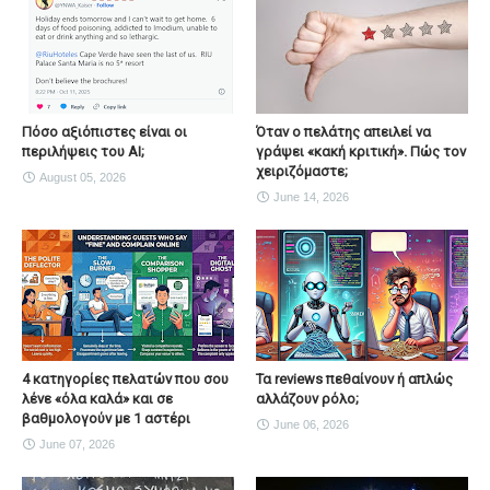
Πόσο αξιόπιστες είναι οι
Όταν ο πελάτης απειλεί να
περιλήψεις του ΑΙ;
γράψει «κακή κριτική». Πώς τον
χειριζόμαστε;
August 05, 2026
June 14, 2026
4 κατηγορίες πελατών που σου
Τα reviews πεθαίνουν ή απλώς
λένε «όλα καλά» και σε
αλλάζουν ρόλο;
βαθμολογούν με 1 αστέρι
June 06, 2026
June 07, 2026