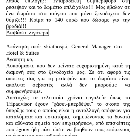
λάθος επιλογή!!! Απαράδεκτη συμπεριφορά στη
ρεσεψιόν και το δωμάτιο απλά χάλια!!! Μας έβαλαν σε
ένα δωμάτιο στο ισόγειο που μόνο ξενοδοχείο δεν
θύμιζε!!! Κρίμα τα 140 ευρώ που δώσαμε για την
βραδιά!!!
Διαβάστε λιγότερα
Απάντηση από:
skiathosjsi
,
General
Manager
στο …
Hotel
&
Suites
Αγαπητή κα,
Λυπούμαστε που δεν μείνατε ευχαριστημένη κατά τη
διαμονή σας στο ξενοδοχείο μας. Σε ότι αφορά τις
απόψεις σας για τη ρεσεψιόν και το δωμάτιο είναι
απόλυτα σεβαστές αλλά δεν μπορούμε να
συμφωνήσουμε.
Δυστυχώς τα τελευταία χρόνια εργαλεία όπως το
T
ripadvisor έχουν "χάσει-μπερδέψει" το σκοπό της
ύπαρξης τους ο οποίος είναι η ανταλλαγή απόψεων για
καταλύματα και εστιατόρια, σημειώνοντας τα δυνατά
και αδύνατα σημεία των επιχειρήσεων, από επισκέπτες
που έχουν ήδη πάει ώστε να βοηθούν τους επόμενους
να έχουν μια πιο καθαρή εικόνα.