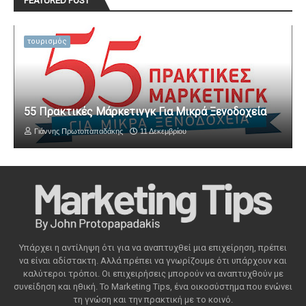
FEATURED POST
τουρισμός
55 Πρακτικές Μάρκετινγκ Για Μικρά Ξενοδοχεία
Γιάννης Πρωτοπαπαδάκης
11 Δεκεμβρίου
Υπάρχει η αντίληψη ότι για να αναπτυχθεί μια επιχείρηση, πρέπει
να είναι αδίστακτη. Αλλά πρέπει να γνωρίζουμε ότι υπάρχουν και
καλύτεροι τρόποι. Οι επιχειρήσεις μπορούν να αναπτυχθούν με
συνείδηση ​​και ηθική. Το Marketing Tips, ένα οικοσύστημα που ενώνει
τη γνώση και την πρακτική με το κοινό.