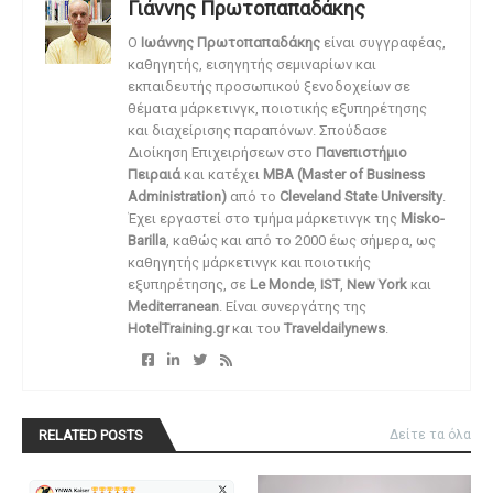
Γιάννης Πρωτοπαπαδάκης
O
Ιωάννης Πρωτοπαπαδάκης
είναι συγγραφέας,
καθηγητής, εισηγητής σεμιναρίων και
εκπαιδευτής προσωπικού ξενοδοχείων σε
θέματα μάρκετινγκ, ποιοτικής εξυπηρέτησης
και διαχείρισης παραπόνων. Σπούδασε
Διοίκηση Επιχειρήσεων στο
Πανεπιστήμιο
Πειραιά
και κατέχει
MBA (Master of Business
Administration)
από το
Cleveland State University
.
Έχει εργαστεί στο τμήμα μάρκετινγκ της
Misko-
Barilla
, καθώς και από το 2000 έως σήμερα, ως
καθηγητής μάρκετινγκ και ποιοτικής
εξυπηρέτησης, σε
Le Monde
,
IST
,
New York
και
Mediterranean
. Είναι συνεργάτης της
HotelTraining.gr
και του
Traveldailynews
.
RELATED POSTS
Δείτε τα όλα