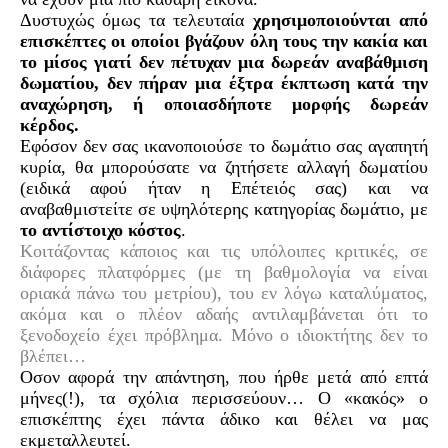
Δυστυχώς όμως τα τελευταία
χρησιμοποιούνται από
επισκέπτες οι οποίοι βγάζουν όλη τους την κακία και
το μίσος γιατί δεν πέτυχαν μια δωρεάν αναβάθμιση
δωματίου, δεν πήραν μια έξτρα έκπτωση κατά την
αναχώρηση, ή οποιασδήποτε μορφής δωρεάν
κέρδος.
Εφόσον δεν σας ικανοποιούσε το δωμάτιο σας αγαπητή
κυρία, θα μπορούσατε να ζητήσετε αλλαγή δωματίου
(ειδικά αφού ήταν η Επέτειός σας) και να
αναβαθμιστείτε σε υψηλότερης κατηγορίας δωμάτιο, με
το αντίστοιχο κόστος
.
Κοιτάζοντας κάποιος και τις υπόλοιπες κριτικές, σε
διάφορες πλατφόρμες (με τη βαθμολογία να είναι
οριακά πάνω του μετρίου), του εν λόγω καταλύματος,
ακόμα και ο πλέον αδαής αντιλαμβάνεται ότι το
ξενοδοχείο έχει πρόβλημα. Μόνο ο ιδιοκτήτης δεν το
βλέπει…
Οσον αφορά την απάντηση, που ήρθε μετά από επτά
μήνες(!), τα σχόλια περισσεύουν… Ο «κακός» ο
επισκέπτης έχει πάντα άδικο και θέλει να μας
εκμεταλλευτεί.