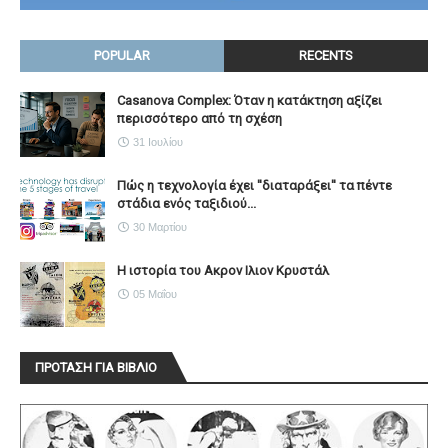
POPULAR
RECENTS
Casanova Complex: Όταν η κατάκτηση αξίζει
περισσότερο από τη σχέση
31 Ιουλίου
Πώς η τεχνολογία έχει ''διαταράξει'' τα πέντε
στάδια ενός ταξιδιού...
30 Μαρτίου
Η ιστορία του Ακρον Ιλιον Κρυστάλ
05 Μαΐου
ΠΡΟΤΑΣΗ ΓΙΑ ΒΙΒΛΙΟ