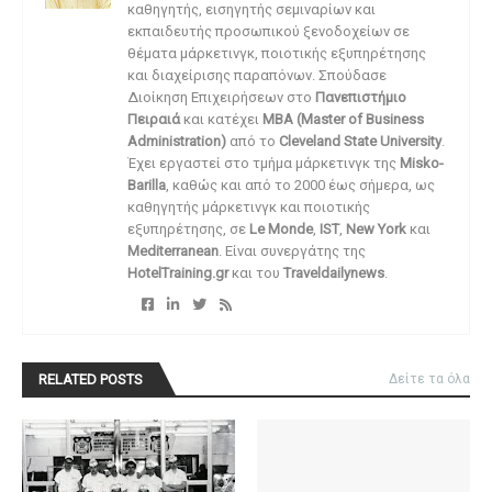
καθηγητής, εισηγητής σεμιναρίων και
εκπαιδευτής προσωπικού ξενοδοχείων σε
θέματα μάρκετινγκ, ποιοτικής εξυπηρέτησης
και διαχείρισης παραπόνων. Σπούδασε
Διοίκηση Επιχειρήσεων στο
Πανεπιστήμιο
Πειραιά
και κατέχει
MBA (Master of Business
Administration)
από το
Cleveland State University
.
Έχει εργαστεί στο τμήμα μάρκετινγκ της
Misko-
Barilla
, καθώς και από το 2000 έως σήμερα, ως
καθηγητής μάρκετινγκ και ποιοτικής
εξυπηρέτησης, σε
Le Monde
,
IST
,
New York
και
Mediterranean
. Είναι συνεργάτης της
HotelTraining.gr
και του
Traveldailynews
.
RELATED POSTS
Δείτε τα όλα