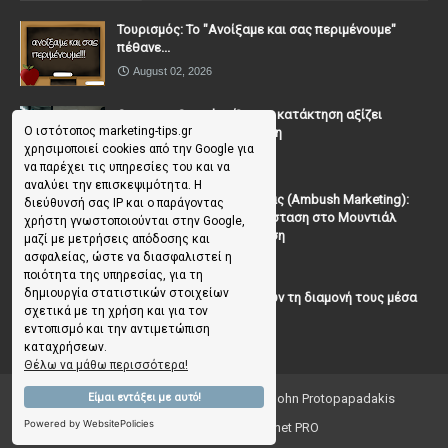
Τουρισμός: Το "Ανοίξαμε και σας περιμένουμε"
πέθανε...
August 02, 2026
Casanova Complex: Όταν η κατάκτηση αξίζει
Ο ιστότοπος marketing-tips.gr
περισσότερο από τη σχέση
χρησιμοποιεί cookies από την Google για
July 31, 2026
να παρέχει τις υπηρεσίες του και να
αναλύει την επισκεψιμότητα. Η
To Μάρκετινγκ της Ενέδρας (Ambush Marketing):
διεύθυνσή σας IP και ο παράγοντας
Πώς να κλέψεις την παράσταση στο Μουντιάλ
χρήστη γνωστοποιούνται στην Google,
χωρίς (επίσημη) πρόσκληση
μαζί με μετρήσεις απόδοσης και
ασφαλείας, ώστε να διασφαλιστεί η
July 19, 2026
ποιότητα της υπηρεσίας, για τη
δημιουργία στατιστικών στοιχείων
Γιατί οι επισκέπτες ξεχνούν τη διαμονή τους μέσα
σχετικά με τη χρήση και για τον
σε 48 ώρες;
εντοπισμό και την αντιμετώπιση
July 10, 2026
καταχρήσεων.
Θέλω να μάθω περισσότερα!
Είμαι εντάξει με αυτό!
Copyright ©
2026
Marketing Tips | by John Protopapadakis
Powered by WebsitePolicies
Creative Ideas 💡 by Facenet PRO