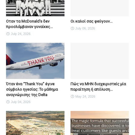
Οταν τα McDonald's δεν
Οι καλοί σας φεύγουν...
προσλάμβαναν γυναίκες...
July 06, 2026
July 24, 2026
Όταν ένα “Thank You” έγινε
Πώς να ΜΗΝ διαχειριστείς μία
σύμβολο ηγεσίας: Το μάθημα
παραίτηση ή απόλυση...
αναγνώρισης της Delta
May 24, 2026
July 04, 2026