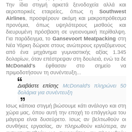
Την ίδια στιγμή αρκετά ξενοδοχεία αλλά και
αεροπορικές εταιρείες, όπως η
Southwest
Airlines
, προσφέρουν ακόμη και μακροπρόθεσμα
προνόμια, όπως υψηλότερους μισθούς και
διευρυμένη πρόσβαση σε υγειονομική περίθαλψη.
Για παράδειγμα, το
Gansevoort Meatpacking
στη
Νέα Υόρκη δώρισε στους ανώτερους εργαζόμενους
από ένα μηχάνημα γυμναστικής αξίας 1.345
δολαρίων, όταν επέστρεψαν στη δουλειά, ενώ τα δε
McDonald's
έφθασαν στο σημείο να
πριμοδοτήσουν τη συνέντευξη...
Διαβάστε επίσης
McDonald's πληρώνει 50
δολάρια για συνέντευξη
Ισως κάποια στιγμή βιώσουμε κάτι ανάλογο και στη
χώρα μας, όπου αυτή την εποχή το επάγγελμα του
μάγειρα είναι δυσεύρετο. Ισως αν βελτιωθούν οι
συνθήκες εργασίας, αν πληρωθούν καλύτερα, αν