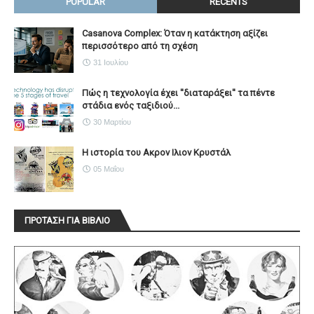
POPULAR
RECENTS
Casanova Complex: Όταν η κατάκτηση αξίζει
περισσότερο από τη σχέση
31 Ιουλίου
Πώς η τεχνολογία έχει ''διαταράξει'' τα πέντε
στάδια ενός ταξιδιού...
30 Μαρτίου
Η ιστορία του Ακρον Ιλιον Κρυστάλ
05 Μαΐου
ΠΡΟΤΑΣΗ ΓΙΑ ΒΙΒΛΙΟ