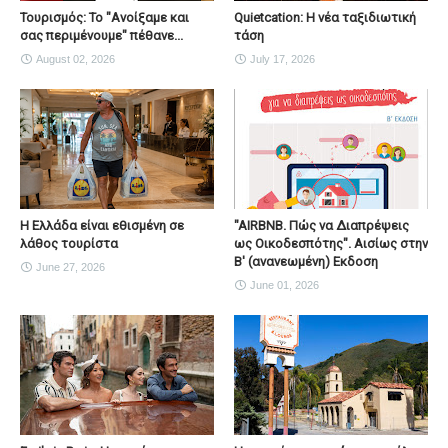
Τουρισμός: Το "Ανοίξαμε και
Quietcation: Η νέα ταξιδιωτική
σας περιμένουμε" πέθανε...
τάση
August 02, 2026
July 17, 2026
Η Ελλάδα είναι εθισμένη σε
"AIRBNB. Πώς να Διαπρέψεις
λάθος τουρίστα
ως Οικοδεσπότης". Αισίως στην
Β' (ανανεωμένη) Εκδοση
June 27, 2026
June 01, 2026