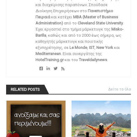
και διαχείρισης παραπόνων. Σπούδασε
Διοίκηση Επιχειρήσεων στο
Πανεπιστήμιο
Πειραιά
και κατέχει
MBA (Master of Business
Administration)
από το
Cleveland State University
.
Έχει εργαστεί στο τμήμα μάρκετινγκ της
Misko-
Barilla
, καθώς και από το 2000 έως σήμερα, ως
καθηγητής μάρκετινγκ και ποιοτικής
εξυπηρέτησης, σε
Le Monde
,
IST
,
New York
και
Mediterranean
. Είναι συνεργάτης της
HotelTraining.gr
και του
Traveldailynews
.
RELATED POSTS
Δείτε τα όλα