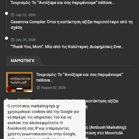
Τουρισμός: Το "Ανοίξαμε και σας περιμένουμε" πέθανε...
July 31, 2026
Casanova Complex: Όταν η κατάκτηση αξίζει περισσότερο από τη
σχέση
July 29, 2026
"Thank You, Mοm". Μία από τις Καλύτερες Διαφημίσεις Ever...
ΜΑΡΚΕΤΙΝΓΚ
Τουρισμός: Το "Ανοίξαμε και σας περιμένουμε"
πέθανε...
August 02, 2026
Casanova Complex: Όταν η κατάκτηση αξίζει
Ο ιστότοπος marketing-tips.gr
περισσότερο από τη σχέση
χρησιμοποιεί cookies από την Google για
July 31, 2026
να παρέχει τις υπηρεσίες του και να
αναλύει την επισκεψιμότητα. Η
To Μάρκετινγκ της Ενέδρας (Ambush Marketing):
διεύθυνσή σας IP και ο παράγοντας
Πώς να κλέψεις την παράσταση στο Μουντιάλ
χρήστη γνωστοποιούνται στην Google,
χωρίς (επίσημη) πρόσκληση