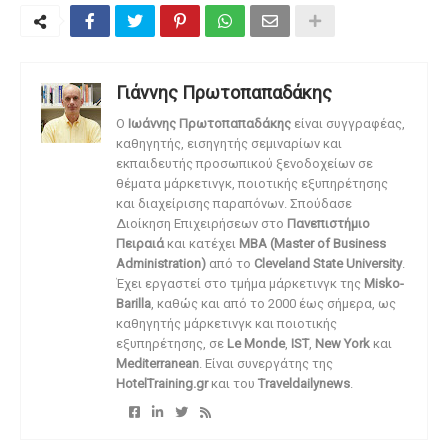
Γιάννης Πρωτοπαπαδάκης
O
Ιωάννης Πρωτοπαπαδάκης
είναι συγγραφέας,
καθηγητής, εισηγητής σεμιναρίων και
εκπαιδευτής προσωπικού ξενοδοχείων σε
θέματα μάρκετινγκ, ποιοτικής εξυπηρέτησης
και διαχείρισης παραπόνων. Σπούδασε
Διοίκηση Επιχειρήσεων στο
Πανεπιστήμιο
Πειραιά
και κατέχει
MBA (Master of Business
Administration)
από το
Cleveland State University
.
Έχει εργαστεί στο τμήμα μάρκετινγκ της
Misko-
Barilla
, καθώς και από το 2000 έως σήμερα, ως
καθηγητής μάρκετινγκ και ποιοτικής
εξυπηρέτησης, σε
Le Monde
,
IST
,
New York
και
Mediterranean
. Είναι συνεργάτης της
HotelTraining.gr
και του
Traveldailynews
.