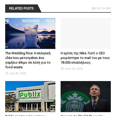
RELATED POSTS
Δείτε τα όλα
The Wedding Rice: Η ελληνική
Η κρίση της Nike. Γιατί ο CEO
ιδέα που μετατρέπει ένα
μοιράστηκε το mail του με τους
γαμήλιο έθιμο σε λύση για το
78.000 υπαλλήλους;
food waste
June 13, 2026
July 08, 2026