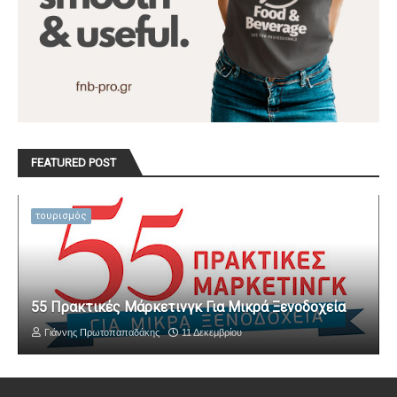
FEATURED POST
τουρισμός
55 Πρακτικές Μάρκετινγκ Για Μικρά Ξενοδοχεία
Γιάννης Πρωτοπαπαδάκης
11 Δεκεμβρίου