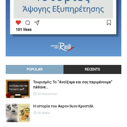
POPULAR
RECENTS
Τουρισμός: Το "Ανοίξαμε και σας περιμένουμε"
πέθανε...
02 Αυγούστου
Η ιστορία του Ακρον Ιλιον Κρυστάλ
05 Μαΐου