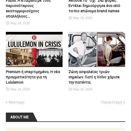
Publix. Η εταιρεία με τους
Ακουσε το "Οχι" 242 φορές.
περισσότερους
Εντέλει δημιούργησε ένα από
εκατομμυριούχους
τα πιο επώνυμα brand names
υπαλλήλους...
May 18, 2026
May 28, 2026
Premium ή υπερτιμημένο; Η νέα
Ζώνη ασφαλείας τριών
πραγματικότητα για τη
σημείων. Γιατί η Volvo χάρισε
Lululemon
την πατέντα;
May 14, 2026
May 10, 2026
Νεότερη
Παλαιότερη
ABOUT ME