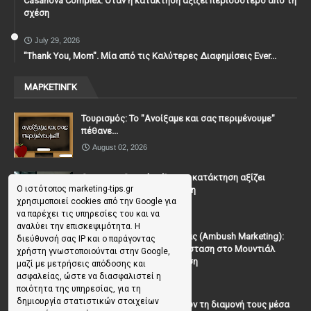
Casanova Complex: Όταν η κατάκτηση αξίζει περισσότερο από τη
σχέση
July 29, 2026
"Thank You, Mοm". Μία από τις Καλύτερες Διαφημίσεις Ever...
ΜΑΡΚΕΤΙΝΓΚ
Τουρισμός: Το "Ανοίξαμε και σας περιμένουμε"
πέθανε...
August 02, 2026
Casanova Complex: Όταν η κατάκτηση αξίζει
Ο ιστότοπος marketing-tips.gr
περισσότερο από τη σχέση
χρησιμοποιεί cookies από την Google για
July 31, 2026
να παρέχει τις υπηρεσίες του και να
αναλύει την επισκεψιμότητα. Η
To Μάρκετινγκ της Ενέδρας (Ambush Marketing):
διεύθυνσή σας IP και ο παράγοντας
Πώς να κλέψεις την παράσταση στο Μουντιάλ
χρήστη γνωστοποιούνται στην Google,
χωρίς (επίσημη) πρόσκληση
μαζί με μετρήσεις απόδοσης και
ασφαλείας, ώστε να διασφαλιστεί η
July 19, 2026
ποιότητα της υπηρεσίας, για τη
δημιουργία στατιστικών στοιχείων
Γιατί οι επισκέπτες ξεχνούν τη διαμονή τους μέσα