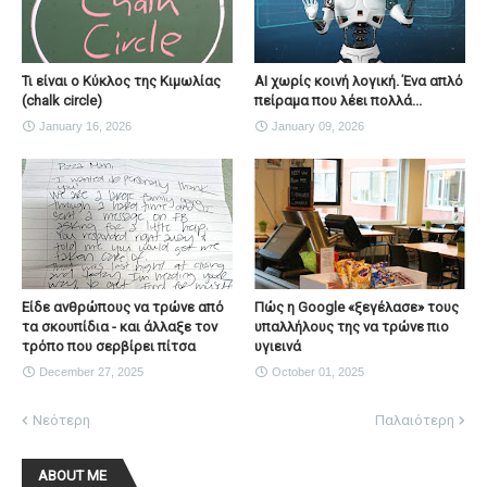
Τι είναι ο Κύκλος της Κιμωλίας
AI χωρίς κοινή λογική. Ένα απλό
(chalk circle)
πείραμα που λέει πολλά...
January 16, 2026
January 09, 2026
Είδε ανθρώπους να τρώνε από
Πώς η Google «ξεγέλασε» τους
τα σκουπίδια - και άλλαξε τον
υπαλλήλους της να τρώνε πιο
τρόπο που σερβίρει πίτσα
υγιεινά
December 27, 2025
October 01, 2025
Νεότερη
Παλαιότερη
ABOUT ME