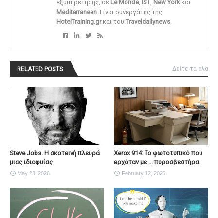
εξυπηρέτησης, σε
Le Monde
,
IST
,
New York
και
Mediterranean
. Είναι συνεργάτης της
HotelTraining.gr
και του
Traveldailynews
.
RELATED POSTS
Δείτε τα όλα
Steve Jobs. Η σκοτεινή πλευρά
Xerox 914: Το φωτοτυπικό που
μιας ιδιοφυίας
ερχόταν με ... πυροσβεστήρα
May 23, 2026
February 12, 2026