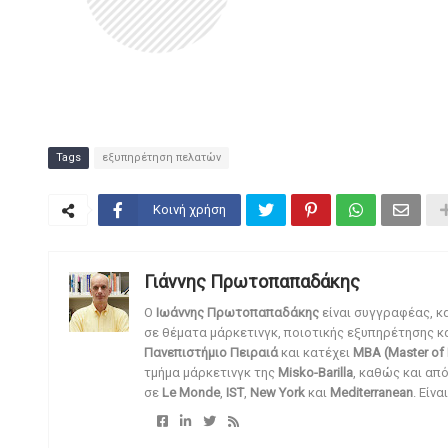
Tags
εξυπηρέτηση πελατών
Κοινή χρήση
Γιάννης Πρωτοπαπαδάκης
O
Ιωάννης Πρωτοπαπαδάκης
είναι συγγραφέας, κ
σε θέματα μάρκετινγκ, ποιοτικής εξυπηρέτησης κ
Πανεπιστήμιο Πειραιά
και κατέχει
MBA (Master of 
τμήμα μάρκετινγκ της
Misko-Barilla
, καθώς και απ
σε
Le Monde
,
IST
,
New York
και
Mediterranean
. Είν