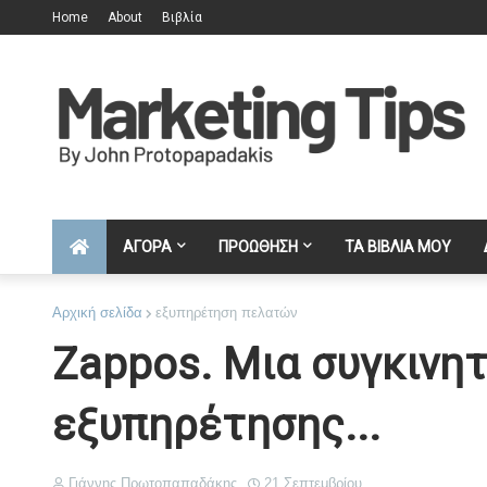
Home
About
Βιβλία
ΑΓΟΡΑ
ΠΡΟΩΘΗΣΗ
ΤΑ ΒΙΒΛΙΑ ΜΟΥ
Αρχική σελίδα
εξυπηρέτηση πελατών
Zappos. Μια συγκινητ
εξυπηρέτησης...
Γιάννης Πρωτοπαπαδάκης
21 Σεπτεμβρίου