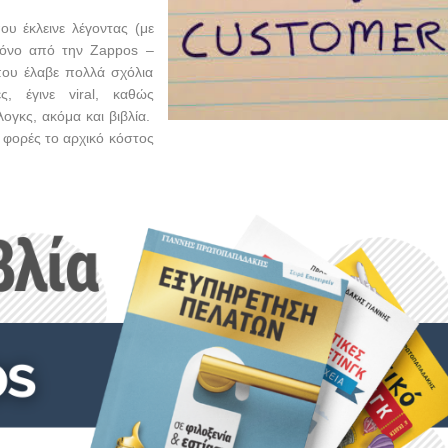
ου έκλεινε λέγοντας (με
 μόνο από την
Zappos
–
 που έλαβε πολλά σχόλια
ες, έγινε
viral
, καθώς
ογκς, ακόμα και βιβλία.
 φορές το αρχικό κόστος