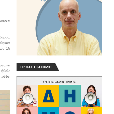
εταιρεία
βάρος,
όθηκαν
των 15
γυναίκα
ΠΡΟΤΑΣΗ ΓΙΑ ΒΙΒΛΙΟ
 ήθελε
τρέψει