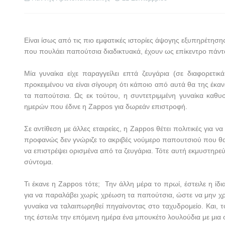
Είναι ίσως από τις πιο εμφατικές ιστορίες άψογης εξυπηρέτηση
που πουλάει παπούτσια διαδικτυακά, έχουν ως επίκεντρο πάντ
Μία γυναίκα είχε παραγγείλει επτά ζευγάρια (σε διαφορετ
προκειμένου να είναι σίγουρη ότι κάποιο από αυτά θα της έκ
τα παπούτσια. Ως εκ τούτου, η συντετριμμένη γυναίκα καθ
ημερών που έδινε η
Zappos
για δωρεάν επιστροφή.
Σε αντίθεση με άλλες εταιρείες, η
Zappos
θέτει πολιτικές για ν
προφανώς δεν γνώριζε το ακριβές νούμερο παπουτσιού που θα τ
να επιστρέψει ορισμένα από τα ζευγάρια. Τότε αυτή εκμυστηρ
σύντομα.
Τι έκανε η
Zappos
τότε;
Την άλλη μέρα το πρωί, έ
στειλε η ίδ
για να παραλάβει χωρίς χρέωση τα παπούτσια, ώστε να μην χρε
γυναίκα να ταλαιπωρηθεί πηγαίνοντας στο ταχυδρομείο. Και, τ
της έστειλε την επόμενη ημέρα ένα μπουκέτο λουλούδια με μια