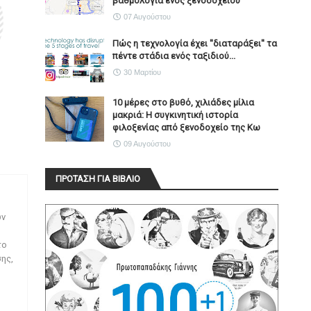
βαθμολογία ενός ξενοδοχείου
07 Αυγούστου
Πώς η τεχνολογία έχει ''διαταράξει'' τα
πέντε στάδια ενός ταξιδιού...
30 Μαρτίου
10 μέρες στο βυθό, χιλιάδες μίλια
μακριά: Η συγκινητική ιστορία
φιλοξενίας από ξενοδοχείο της Κω
09 Αυγούστου
ΠΡΟΤΑΣΗ ΓΙΑ ΒΙΒΛΙΟ
ων
το
ης,