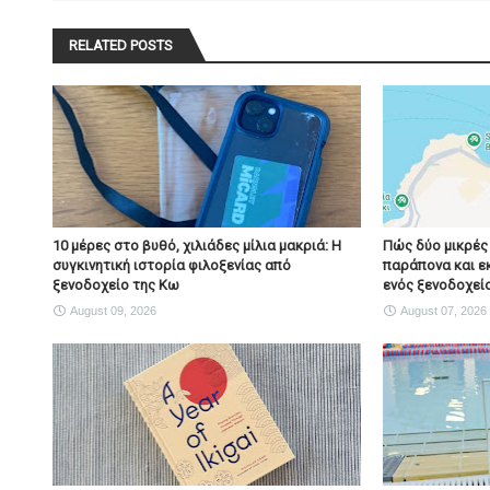
RELATED POSTS
10 μέρες στο βυθό, χιλιάδες μίλια μακριά: Η
Πώς δύο μικρές
συγκινητική ιστορία φιλοξενίας από
παράπονα και ε
ξενοδοχείο της Κω
ενός ξενοδοχεί
August 09, 2026
August 07, 2026