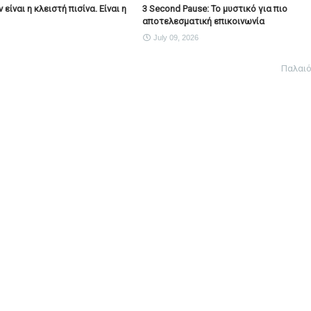
είναι η κλειστή πισίνα. Είναι η
3 Second Pause: Το μυστικό για πιο
αποτελεσματική επικοινωνία
July 09, 2026
Παλαι