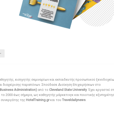
αθηγητής, εισηγητής σεμιναρίων και εκπαιδευτής προσωπικού ξενοδοχεί
αι διαχείρισης παραπόνων. Σπούδασε Διοίκηση Επιχειρήσεων στο
Business Administration)
από το
Cleveland State University
. Έχει εργαστεί σ
ό το 2000 έως σήμερα, ως καθηγητής μάρκετινγκ και ποιοτικής εξυπηρέτησ
αι συνεργάτης της
HotelTraining.gr
και του
Traveldailynews
.