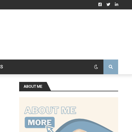
ES
ABOUT ME