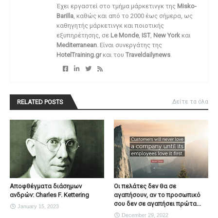
Έχει εργαστεί στο τμήμα μάρκετινγκ της
Misko-
Barilla
, καθώς και από το 2000 έως σήμερα, ως
καθηγητής μάρκετινγκ και ποιοτικής
εξυπηρέτησης, σε
Le Monde
,
IST
,
New York
και
Mediterranean
. Είναι συνεργάτης της
HotelTraining.gr
και του
Traveldailynews
.
RELATED POSTS
Δείτε τα όλα
Αποφθέγματα διάσημων
Οι πελάτες δεν θα σε
ανδρών: Charles F. Kettering
αγαπήσουν, αν το προσωπικό
σου δεν σε αγαπήσει πρώτα...
January 15, 2023
December 29, 2022