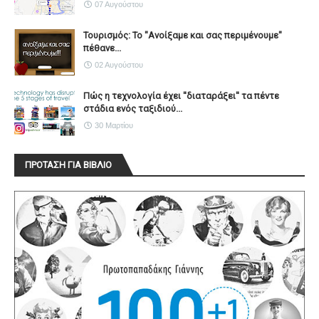
07 Αυγούστου
Τουρισμός: Το "Ανοίξαμε και σας περιμένουμε"
πέθανε...
02 Αυγούστου
Πώς η τεχνολογία έχει ''διαταράξει'' τα πέντε
στάδια ενός ταξιδιού...
30 Μαρτίου
ΠΡΟΤΑΣΗ ΓΙΑ ΒΙΒΛΙΟ