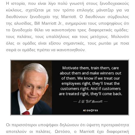
Η ιστορία, που είναι λίγο πολύ γνωστή στους ξενοδοχειακούς
κύκλους, σχετίζεται με τον τρόπο επιλογής μάνατζερ για να
διευθύνουν ξενοδοχείο της Marriott. Ο διευθύνων σύμβουλος
της αλυσίδας, Bill Marriott Jr., ενημερώνει τους υποψηφίους ότι
το ξενοδοχείο θέλει να ικανοποιήσει τρεις διαφορετικές ομάδες:
τους πελάτες, τους υπαλλήλους και τους μετόχους. Μολονότι
όλες οι ομάδες είναι εξίσου σημαντικές, τους ρωτάει με ποια
σειρά οι ομάδες πρέπει να ικανοποιηθούν.
Οι περισσότεροι υποψήφιοι δηλώνουν ότι ύψιστη προτεραιότητα
αποτελούν οι πελάτες. Ωστόσο, ο Marriott έχει διαφορετική