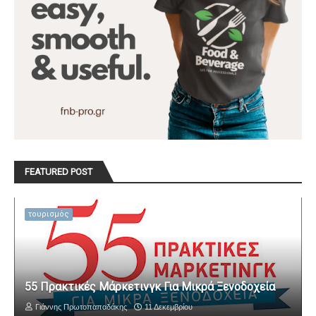
FEATURED POST
τουρισμός
55 Πρακτικές Μάρκετινγκ Για Μικρά Ξενοδοχεία
Γιάννης Πρωτοπαπαδάκης
11 Δεκεμβρίου