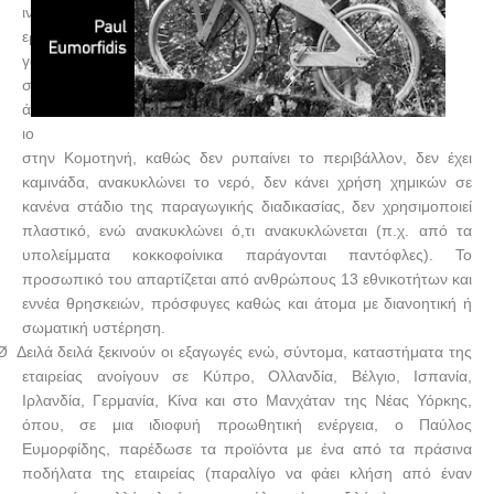
ινο
ερ
γο
στ
άσ
ιο
στην Κομοτηνή, καθώς δεν ρυπαίνει το περιβάλλον, δεν έχει
καμινάδα, ανακυκλώνει το νερό, δεν κάνει χρήση χημικών σε
κανένα στάδιο της παραγωγικής διαδικασίας, δεν χρησιμοποιεί
πλαστικό, ενώ ανακυκλώνει ό,τι ανακυκλώνεται (π.χ. από τα
υπολείμματα κοκκοφοίνικα παράγονται παντόφλες). Το
προσωπικό του απαρτίζεται από ανθρώπους 13 εθνικοτήτων και
εννέα θρησκειών, πρόσφυγες καθώς και άτομα με διανοητική ή
σωματική υστέρηση.
Ø
Δειλά δειλά ξεκινούν οι εξαγωγές ενώ, σύντομα, καταστήματα της
εταιρείας ανοίγουν σε Κύπρο, Ολλανδία, Βέλγιο, Ισπανία,
Ιρλανδία, Γερμανία, Κίνα και στο Μανχάταν της Νέας Υόρκης,
όπου, σε μια ιδιοφυή προωθητική ενέργεια, ο Παύλος
Ευμορφίδης, παρέδωσε τα προϊόντα με ένα από τα πράσινα
ποδήλατα της εταιρείας (παραλίγο να φάει κλήση από έναν