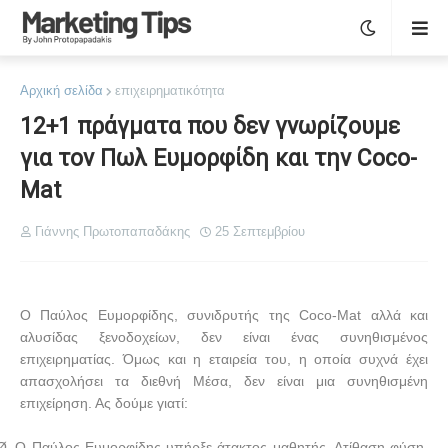
Αρχική σελίδα
επιχειρηματικότητα
12+1 πράγματα που δεν γνωρίζουμε
για τον Πωλ Ευμορφίδη και την Coco-
Mat
Γιάννης Πρωτοπαπαδάκης
25 Σεπτεμβρίου
Ο Παύλος Ευμορφίδης, συνιδρυτής της
Coco
-
Mat
αλλά και
αλυσίδας ξενοδοχείων, δεν είναι ένας συνηθισμένος
επιχειρηματίας. Όμως και η εταιρεία του, η οποία συχνά έχει
απασχολήσει τα διεθνή Μέσα, δεν είναι μια συνηθισμένη
επιχείρηση. Ας δούμε γιατί:
Ø
O
Παύλος Ευμορφίδης υπήρξε άτακτος μαθητής. Ατίθαση φύση,