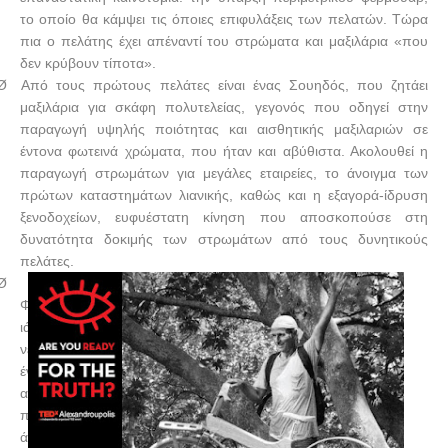
το οποίο θα κάμψει τις όποιες επιφυλάξεις των πελατών. Τώρα
πια ο πελάτης έχει απέναντί του στρώματα και μαξιλάρια «που
δεν κρύβουν τίποτα».
Ø
Από τους πρώτους πελάτες είναι ένας Σουηδός, που ζητάει
μαξιλάρια για σκάφη πολυτελείας, γεγονός που οδηγεί στην
παραγωγή υψηλής ποιότητας και αισθητικής μαξιλαριών σε
έντονα φωτεινά χρώματα, που ήταν και αβύθιστα. Ακολουθεί η
παραγωγή στρωμάτων για μεγάλες εταιρείες, το άνοιγμα των
πρώτων καταστημάτων λιανικής, καθώς και η εξαγορά-ίδρυση
ξενοδοχείων, ευφυέστατη κίνηση που αποσκοπούσε στη
δυνατότητα δοκιμής των στρωμάτων από τους δυνητικούς
πελάτες.
Ø
Φτ
ιάχ
νει
έν
α
πρ
άσ