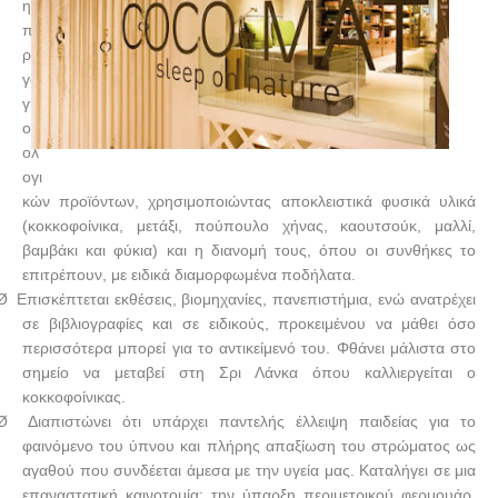
η
πα
ρα
γω
γή
οικ
ολ
ογι
κών προϊόντων, χρησιμοποιώντας αποκλειστικά φυσικά υλικά
(κοκκοφοίνικα, μετάξι, πούπουλο χήνας, καουτσούκ, μαλλί,
βαμβάκι και φύκια) και η διανομή τους, όπου οι συνθήκες το
επιτρέπουν, με ειδικά διαμορφωμένα ποδήλατα.
Ø
Επισκέπτεται εκθέσεις, βιομηχανίες, πανεπιστήμια, ενώ ανατρέχει
σε βιβλιογραφίες και σε ειδικούς, προκειμένου να μάθει όσο
περισσότερα μπορεί για το αντικείμενό του. Φθάνει μάλιστα στο
σημείο να μεταβεί στη Σρι Λάνκα όπου καλλιεργείται ο
κοκκοφοίνικας.
Ø
Διαπιστώνει ότι υπάρχει παντελής έλλειψη παιδείας για το
φαινόμενο του ύπνου και πλήρης απαξίωση του στρώματος ως
αγαθού που συνδέεται άμεσα με την υγεία μας. Καταλήγει σε μια
επαναστατική καινοτομία: την ύπαρξη περιμετρικού φερμουάρ,