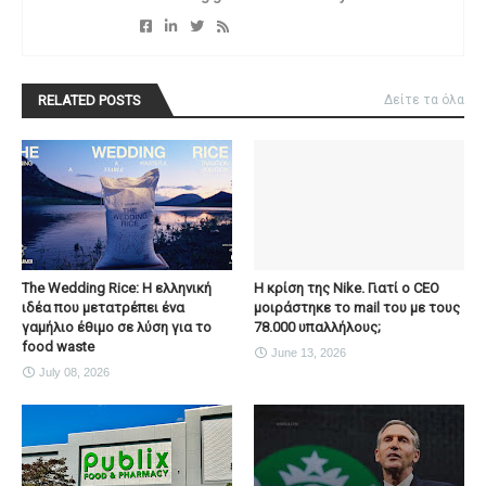
RELATED POSTS
Δείτε τα όλα
The Wedding Rice: Η ελληνική
Η κρίση της Nike. Γιατί ο CEO
ιδέα που μετατρέπει ένα
μοιράστηκε το mail του με τους
γαμήλιο έθιμο σε λύση για το
78.000 υπαλλήλους;
food waste
June 13, 2026
July 08, 2026