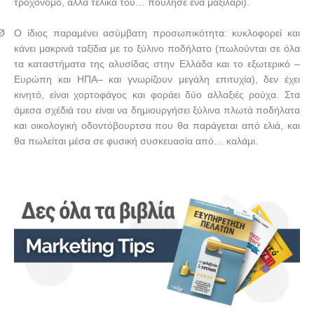
τροχονόμο, αλλά τελικά του… πούλησε ένα μαξιλάρι).
Ø
Ο ίδιος παραμένει ασύμβατη προσωπικότητα: κυκλοφορεί και
κάνει μακρινά ταξίδια με το ξύλινο ποδήλατο (πωλούνται σε όλα
τα καταστήματα της αλυσίδας στην Ελλάδα και το εξωτερικό –
Ευρώπη και ΗΠΑ– και γνωρίζουν μεγάλη επιτυχία), δεν έχει
κινητό, είναι χορτοφάγος και φοράει δύο αλλαξιές ρούχα. Στα
άμεσα σχέδιά του είναι να δημιουργήσει ξύλινα πλωτά ποδήλατα
και οικολογική οδοντόβουρτσα που θα παράγεται από ελιά, και
θα πωλείται μέσα σε φυσική συσκευασία από… καλάμι.