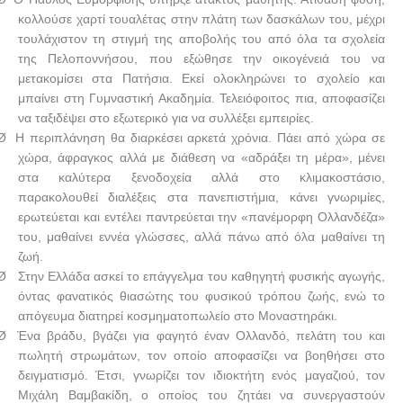
κολλούσε χαρτί τουαλέτας στην πλάτη των δασκάλων του, μέχρι
τουλάχιστον τη στιγμή της αποβολής του από όλα τα σχολεία
της Πελοποννήσου, που εξώθησε την οικογένειά του να
μετακομίσει στα Πατήσια. Εκεί ολοκληρώνει το σχολείο και
μπαίνει στη Γυμναστική Ακαδημία. Τελειόφοιτος πια, αποφασίζει
να ταξιδέψει στο εξωτερικό για να συλλέξει εμπειρίες.
Ø
Η περιπλάνηση θα διαρκέσει αρκετά χρόνια. Πάει από χώρα σε
χώρα, άφραγκος αλλά με διάθεση να «αδράξει τη μέρα», μένει
στα καλύτερα ξενοδοχεία αλλά στο κλιμακοστάσιο,
παρακολουθεί διαλέξεις στα πανεπιστήμια, κάνει γνωριμίες,
ερωτεύεται και εντέλει παντρεύεται την «πανέμορφη Ολλανδέζα»
του, μαθαίνει εννέα γλώσσες, αλλά πάνω από όλα μαθαίνει τη
ζωή.
Ø
Στην Ελλάδα ασκεί το επάγγελμα του καθηγητή φυσικής αγωγής,
όντας φανατικός θιασώτης του φυσικού τρόπου ζωής, ενώ το
απόγευμα διατηρεί κοσμηματοπωλείο στο Μοναστηράκι.
Ø
Ένα βράδυ, βγάζει για φαγητό έναν Ολλανδό, πελάτη του και
πωλητή στρωμάτων, τον οποίο αποφασίζει να βοηθήσει στο
δειγματισμό. Έτσι, γνωρίζει τον ιδιοκτήτη ενός μαγαζιού, τον
Μιχάλη Βαμβακίδη, ο οποίος του ζητάει να συνεργαστούν