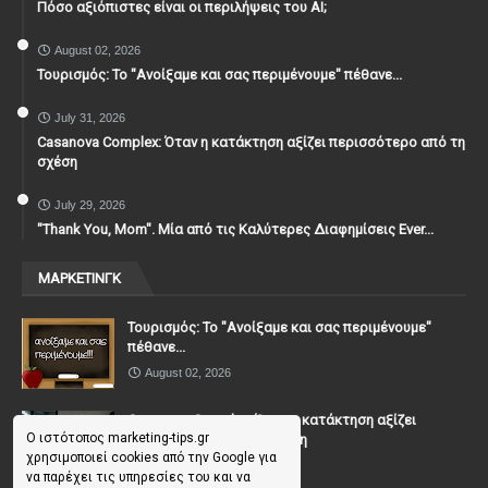
Πόσο αξιόπιστες είναι οι περιλήψεις του ΑΙ;
August 02, 2026
Τουρισμός: Το "Ανοίξαμε και σας περιμένουμε" πέθανε...
July 31, 2026
Casanova Complex: Όταν η κατάκτηση αξίζει περισσότερο από τη
σχέση
July 29, 2026
"Thank You, Mοm". Μία από τις Καλύτερες Διαφημίσεις Ever...
ΜΑΡΚΕΤΙΝΓΚ
Τουρισμός: Το "Ανοίξαμε και σας περιμένουμε"
πέθανε...
August 02, 2026
Casanova Complex: Όταν η κατάκτηση αξίζει
Ο ιστότοπος marketing-tips.gr
περισσότερο από τη σχέση
χρησιμοποιεί cookies από την Google για
July 31, 2026
να παρέχει τις υπηρεσίες του και να