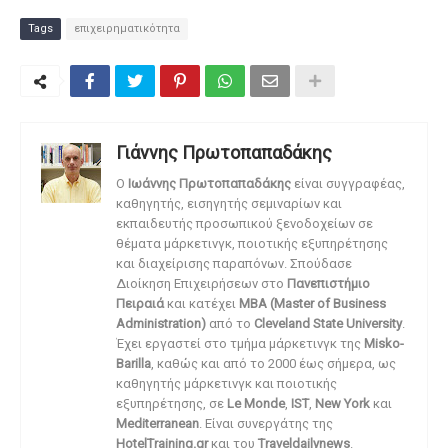
Tags
επιχειρηματικότητα
Γιάννης Πρωτοπαπαδάκης
O
Ιωάννης Πρωτοπαπαδάκης
είναι συγγραφέας,
καθηγητής, εισηγητής σεμιναρίων και
εκπαιδευτής προσωπικού ξενοδοχείων σε
θέματα μάρκετινγκ, ποιοτικής εξυπηρέτησης
και διαχείρισης παραπόνων. Σπούδασε
Διοίκηση Επιχειρήσεων στο
Πανεπιστήμιο
Πειραιά
και κατέχει
MBA (Master of Business
Administration)
από το
Cleveland State University
.
Έχει εργαστεί στο τμήμα μάρκετινγκ της
Misko-
Barilla
, καθώς και από το 2000 έως σήμερα, ως
καθηγητής μάρκετινγκ και ποιοτικής
εξυπηρέτησης, σε
Le Monde
,
IST
,
New York
και
Mediterranean
. Είναι συνεργάτης της
HotelTraining.gr
και του
Traveldailynews
.