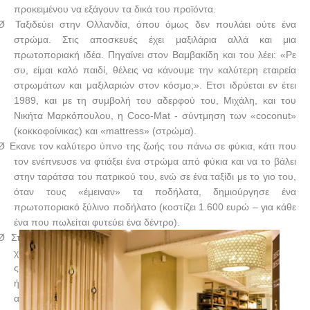
προκειμένου να εξάγουν τα δικά του προϊόντα.
Ø
Ταξιδεύει στην Ολλανδία, όπου όμως δεν πουλάει ούτε ένα
στρώμα. Στις αποσκευές έχει μαξιλάρια αλλά και μια
πρωτοποριακή ιδέα. Πηγαίνει στον Βαμβακίδη και του λέει: «Ρε
συ, είμαι καλό παιδί, θέλεις να κάνουμε την καλύτερη εταιρεία
στρωμάτων και μαξιλαριών στον κόσμο;». Ετσι ιδρύεται εν έτει
1989, και με τη συμβολή του αδερφού του, Μιχάλη, και του
Νικήτα Μαρκόπουλου, η Coco-Mat - σύντμηση των «coconut»
(κοκκοφοίνικας) και «mattress» (στρώμα).
Ø
Εκανε τον καλύτερο ύπνο της ζωής του πάνω σε φύκια, κάτι που
τον ενέπνευσε να φτιάξει ένα στρώμα από φύκια και να το βάλει
στην ταράτσα του πατρικού του, ενώ σε ένα ταξίδι με το γιο του,
όταν τους «έμειναν» τα ποδήλατα, δημιούργησε ένα
πρωτοποριακό ξύλινο ποδήλατο (κοστίζει 1.600 ευρώ – για κάθε
ένα που πωλείται φυτεύει ένα δέντρο).
Ø
Στό
χο
ς
ήτ
αν