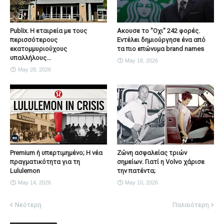
Publix. Η εταιρεία με τους
Ακουσε το "Οχι" 242 φορές.
περισσότερους
Εντέλει δημιούργησε ένα από
εκατομμυριούχους
τα πιο επώνυμα brand names
υπαλλήλους...
May 18, 2026
May 28, 2026
Premium ή υπερτιμημένο; Η νέα
Ζώνη ασφαλείας τριών
πραγματικότητα για τη
σημείων. Γιατί η Volvo χάρισε
Lululemon
την πατέντα;
May 14, 2026
May 10, 2026
Νεότερη
Παλαιότερη