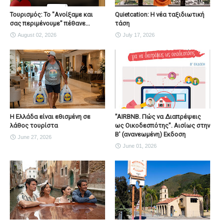
Τουρισμός: Το "Ανοίξαμε και
Quietcation: Η νέα ταξιδιωτική
σας περιμένουμε" πέθανε...
τάση
August 02, 2026
July 17, 2026
Η Ελλάδα είναι εθισμένη σε
"AIRBNB. Πώς να Διαπρέψεις
λάθος τουρίστα
ως Οικοδεσπότης". Αισίως στην
Β' (ανανεωμένη) Εκδοση
June 27, 2026
June 01, 2026