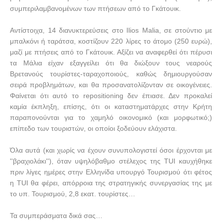
συμπεριλαμβανομένων των πτήσεων από το Γκάτουικ.
Αντίστοιχα, 14 διανυκτερεύσεις στο
Ilios
Malia
, σε στούντιο με
μπαλκόνι ή ταράτσα, κοστίζουν 220 λίρες το άτομο (250 ευρώ),
μαζί με πτήσεις από το Γκάτουικ. Αξίζει να αναφερθεί ότι πέρυσι
τα Μάλια είχαν εξαγγείλει ότι θα διώξουν τους νεαρούς
Βρετανούς τουρίστες-ταραχοποιούς, καθώς δημιουργούσαν
σειρά προβλημάτων, και θα προσανατολίζονταν σε οικογένειες.
Φαίνεται ότι αυτό το
repositioning
δεν έπιασε. Δεν προκαλεί
καμία έκπληξη, επίσης, ότι οι καταστηματάρχες στην Κρήτη
παραπονούνται για το χαμηλό οικονομικό (και μορφωτικό;)
επίπεδο των τουριστών, οι οποίοι ξοδεύουν ελάχιστα.
Όλα αυτά (και χωρίς να έχουν συνυπολογιστεί όσοι έρχονται με
''βραχιολάκι''), όταν υψηλόβαθμο στέλεχος της
TUI
καυχήθηκε
πριν λίγες ημέρες στην Ελληνίδα υπουργό Τουρισμού ότι φέτος
η
TUI
θα φέρει, απόρροια της στρατηγικής συνεργασίας της με
το υπ. Τουρισμού, 2,8 εκατ. τουρίστες…
Τα συμπεράσματα δικά σας…