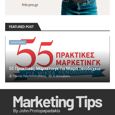
FEATURED POST
τουρισμός
55 Πρακτικές Μάρκετινγκ Για Μικρά Ξενοδοχεία
Γιάννης Πρωτοπαπαδάκης
11 Δεκεμβρίου