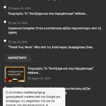
August 02, 2026
Τουρισμός: Το "Ανοίξαμε και σας περιμένουμε" πέθανε...
July 31, 2026
Casanova Complex: Όταν η κατάκτηση αξίζει περισσότερο από τη
σχέση
July 29, 2026
"Thank You, Mοm". Μία από τις Καλύτερες Διαφημίσεις Ever...
ΜΑΡΚΕΤΙΝΓΚ
Τουρισμός: Το "Ανοίξαμε και σας περιμένουμε"
πέθανε...
August 02, 2026
Casanova Complex: Όταν η κατάκτηση αξίζει
Ο ιστότοπος marketing-tips.gr
περισσότερο από τη σχέση
χρησιμοποιεί cookies από την Google για
July 31, 2026
να παρέχει τις υπηρεσίες του και να
αναλύει την επισκεψιμότητα. Η