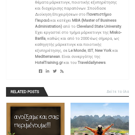
θέματα μάρκετινγκ, ποιοτικής εξυπηρέτησης
και διαχείρισης παραπόνων. Σπούδασε
Διοίκηση Επιχειρήσεων στο
Πανεπιστήμιο
Πειραιά
και κατέχει
MBA (Master of Business
Administration)
από το
Cleveland State University
.
Έχει εργαστεί στο τμήμα μάρκετινγκ της
Misko-
Barilla
, καθώς και από το 2000 έως σήμερα, ως
καθηγητής μάρκετινγκ και ποιοτικής
εξυπηρέτησης, σε
Le Monde
,
IST
,
New York
και
Mediterranean
. Είναι συνεργάτης της
HotelTraining.gr
και του
Traveldailynews
.
RELATED POSTS
Δείτε τα όλα