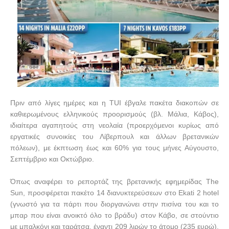
Πριν από λίγες ημέρες και η
TUI
έβγαλε πακέτα διακοπών σε
καθιερωμένους ελληνικούς προορισμούς (βλ. Μάλια, Κάβος),
ιδιαίτερα αγαπητούς στη νεολαία (προερχόμενοι κυρίως από
εργατικές συνοικίες του Λίβερπουλ και άλλων βρετανικών
πόλεων), με έκπτωση έως και 60% για τους μήνες Αύγουστο,
Σεπτέμβριο και Οκτώβριο.
Όπως αναφέρει το ρεπορτάζ της βρετανικής εφημερίδας
The
Sun
, προσφέρεται πακέτο 14 διανυκτερεύσεων στο
Ekati
2
hotel
(γνωστό για τα πάρτι που διοργανώνει στην πισίνα του και το
μπαρ που είναι ανοικτό όλο το βράδυ) στον Κάβο, σε στούντιο
με μπαλκόνι και ταράτσα, έναντι 209 λιρών το άτομο (235 ευρώ),