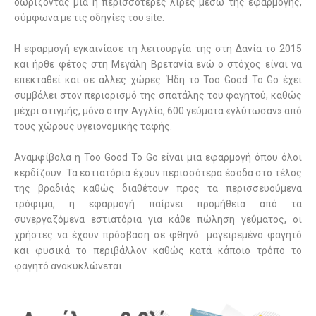
δωρίζοντας μία ή περισσότερες λίρες μέσω της εφαρμογής,
σύμφωνα με τις οδηγίες του site.
Η εφαρμογή εγκαινίασε τη λειτουργία της στη Δανία το 2015
και ήρθε φέτος στη Μεγάλη Βρετανία ενώ ο στόχος είναι να
επεκταθεί και σε άλλες χώρες. Ήδη το Too Good To Go έχει
συμβάλει στον περιορισμό της σπατάλης του φαγητού, καθώς
μέχρι στιγμής, μόνο στην Αγγλία, 600 γεύματα «γλύτωσαν» από
τους χώρους υγειονομικής ταφής.
Αναμφίβολα η
Too
Good
To
Go
είναι μια εφαρμογή όπου όλοι
κερδίζουν. Τα εστιατόρια έχουν περισσότερα έσοδα στο τέλος
της βραδιάς καθώς διαθέτουν προς τα περισσευούμενα
τρόφιμα, η εφαρμογή παίρνει προμήθεια από τα
συνεργαζόμενα εστιατόρια για κάθε πώληση γεύματος, οι
χρήστες να έχουν πρόσβαση σε φθηνό μαγειρεμένο φαγητό
και φυσικά το περιβάλλον καθώς κατά κάποιο τρόπο το
φαγητό ανακυκλώνεται.