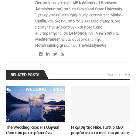
Πειραιά
και κατέχει
MBA (Master of Business
Administration)
από το
Cleveland State University
.
Έχει εργαστεί στο τμήμα μάρκετινγκ της
Misko-
Barilla
, καθώς και από το 2000 έως σήμερα, ως
καθηγητής μάρκετινγκ και ποιοτικής
εξυπηρέτησης, σε
Le Monde
,
IST
,
New York
και
Mediterranean
. Είναι συνεργάτης της
HotelTraining.gr
και του
Traveldailynews
.
RELATED POSTS
Δείτε τα όλα
The Wedding Rice: Η ελληνική
Η κρίση της Nike. Γιατί ο CEO
ιδέα που μετατρέπει ένα
μοιράστηκε το mail του με τους