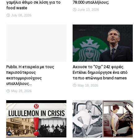
γαμήλιο έθιμο σε λύση για το
78.000 υπαλλήλους;
food waste
June 13, 2026
July 08, 2026
Publix. Η εταιρεία με τους
Ακουσε το "Οχι" 242 φορές.
περισσότερους
Εντέλει δημιούργησε ένα από
εκατομμυριούχους
τα πιο επώνυμα brand names
υπαλλήλους...
May 18, 2026
May 28, 2026