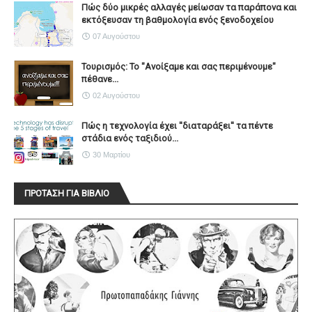
Πώς δύο μικρές αλλαγές μείωσαν τα παράπονα και
εκτόξευσαν τη βαθμολογία ενός ξενοδοχείου
07 Αυγούστου
Τουρισμός: Το "Ανοίξαμε και σας περιμένουμε"
πέθανε...
02 Αυγούστου
Πώς η τεχνολογία έχει ''διαταράξει'' τα πέντε
στάδια ενός ταξιδιού...
30 Μαρτίου
ΠΡΟΤΑΣΗ ΓΙΑ ΒΙΒΛΙΟ