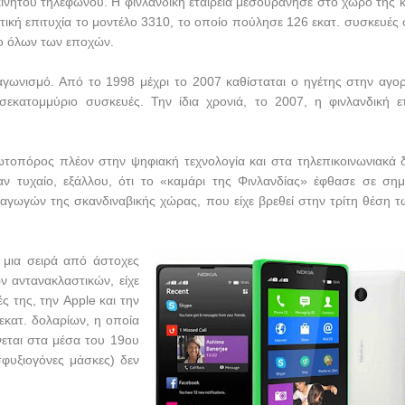
νητού τηλεφώνου. Η φινλανδική εταιρεία μεσουράνησε στο χώρο της κ
ντική επιτυχία το μοντέλο 3310, το οποίο πούλησε 126 εκατ. συσκευές 
νο όλων των εποχών.
γωνισμό. Από το 1998 μέχρι το 2007 καθίσταται o ηγέτης στην αγο
κατομμύριο συσκευές. Την ίδια χρονιά, το 2007, η φινλανδική ετ
ωτοπόρος πλέον στην ψηφιακή τεχνολογία και στα τηλεπικοινωνιακά δ
ν τυχαίο, εξάλλου, ότι το «καμάρι της Φινλανδίας» έφθασε σε σημ
γωγών της σκανδιναβικής χώρας, που είχε βρεθεί στην τρίτη θέση τ
 μια σειρά από άστοχες
ών αντανακλαστικών, είχε
ές της, την
Apple
και την
 εκατ. δολαρίων, η οποία
νεται στα μέσα του 19ου
σφυξιογόνες μάσκες) δεν