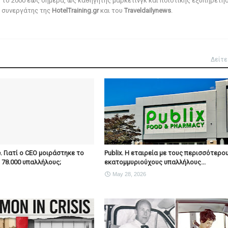
ό το 2000 έως σήμερα, ως καθηγητής μάρκετινγκ και ποιοτικής εξυπηρέτησ
αι συνεργάτης της
HotelTraining.gr
και του
Traveldailynews
.
Δείτε
e. Γιατί ο CEO μοιράστηκε το
Publix. Η εταιρεία με τους περισσότερο
ς 78.000 υπαλλήλους;
εκατομμυριούχους υπαλλήλους...
May 28, 2026