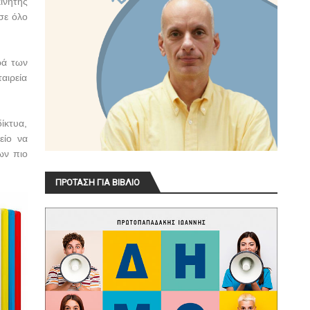
ινητής
σε όλο
ρά των
αιρεία
ίκτυα,
είο να
ων πιο
ΠΡΟΤΑΣΗ ΓΙΑ ΒΙΒΛΙΟ