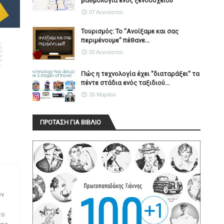
βαθμολογία ενός ξενοδοχείου
07 Αυγούστου
Τουρισμός: Το "Ανοίξαμε και σας
περιμένουμε" πέθανε...
02 Αυγούστου
Πώς η τεχνολογία έχει ''διαταράξει'' τα
πέντε στάδια ενός ταξιδιού...
30 Μαρτίου
ΠΡΟΤΑΣΗ ΓΙΑ ΒΙΒΛΙΟ
ων
το