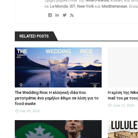
τμήμα μάρκετινγκ της
Misko-Barilla
, καθώς και απ
σε
Le Monde
,
IST
,
New York
και
Mediterranean
. Είν
RELATED POSTS
The Wedding Rice: Η ελληνική ιδέα που
Η κρίση της Nik
μετατρέπει ένα γαμήλιο έθιμο σε λύση για το
mail του με του
food waste
June 13, 2026
July 08, 2026