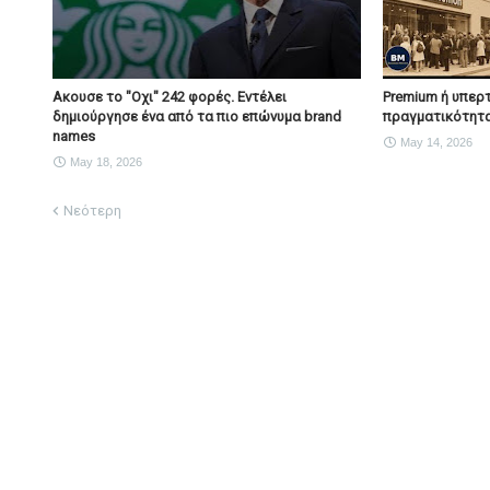
Ακουσε το "Οχι" 242 φορές. Εντέλει
Premium ή υπερτ
δημιούργησε ένα από τα πιο επώνυμα brand
πραγματικότητα
names
May 14, 2026
May 18, 2026
Νεότερη