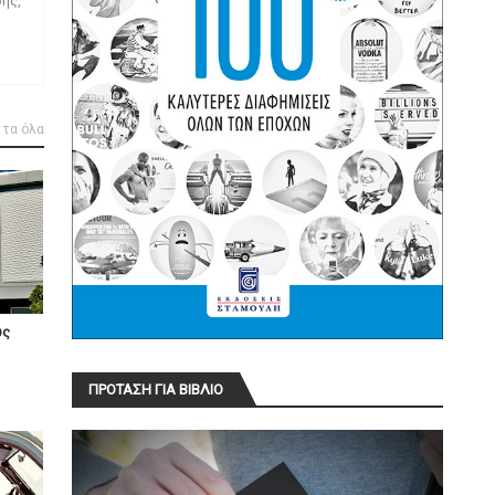
ης,
 τα όλα
υς
ΠΡΟΤΑΣΗ ΓΙΑ ΒΙΒΛΙΟ