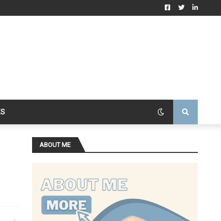
ES
ABOUT ME