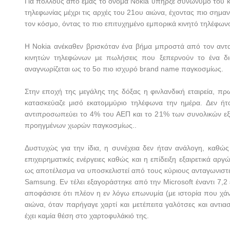
Για πολλούς από εμάς το όνομα
Nokia
υπήρξε συνώνυμο του κι
τηλεφωνίας μέχρι τις αρχές του 21ου αιώνα, έχοντας πιο σημα
τον κόσμο, όντας το πιο επιτυχημένο εμπορικά κινητό τηλέφω
Η Nokia ανέκαθεν βρισκόταν ένα βήμα μπροστά από τον αντα
κινητών τηλεφώνων με πωλήσεις που ξεπερνούν το ένα δισε
αναγνωρίζεται ως το 5ο πιο ισχυρό brand name παγκοσμίως.
Στην εποχή της μεγάλης της δόξας η φινλανδική εταιρεία, πρ
κατασκεύαζε μισό εκατομμύριο τηλέφωνα την ημέρα. Δεν ήτα
αντιπροσωπεύει το 4% του ΑΕΠ και το 21% των συνολικών εξα
προηγμένων χωρών παγκοσμίως..
Δυστυχώς για την ίδια, η συνέχεια δεν ήταν ανάλογη, καθώς
επιχειρηματικές ενέργειες καθώς και η επίδειξη εξαιρετικά αργ
ως αποτέλεσμα να υποσκελιστεί από τους κύριους ανταγωνιστ
Samsung
. Εν τέλει εξαγοράστηκε από την
Microsoft
έναντι 7,2
αποφάσισε ότι πλέον η εν λόγω επωνυμία (με ιστορία που χά
αιώνα, όταν παρήγαγε χαρτί και μετέπειτα γαλότσες και αντια
έχει καμία θέση στο χαρτοφυλάκιό της.