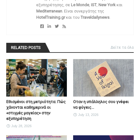
εξυπηρέτησης, σε
Le Monde
,
IST
,
New York
και
Mediterranean
. Είναι συνεργάτης της
HotelTraining.gr
και του
Traveldailynews
.
RELATED POSTS
Δείτε τα όλα
Εθισμένοι στη μετριότητα: Πώς
Οταν η υπάλληλος σου γνέφει
χάνονται καθημερινά οι
να φύγεις...
«στιγμές μαγείας» στην
July 13, 2026
εξυπηρέτηση
July 28, 2026