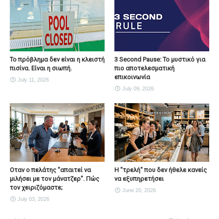
Το πρόβλημα δεν είναι η κλειστή
3 Second Pause: Το μυστικό για
πισίνα. Είναι η σιωπή.
πιο αποτελεσματική
επικοινωνία
July 11, 2026
July 09, 2026
Οταν ο πελάτης "απαιτεί να
H "τρελή" που δεν ήθελε κανείς
μιλήσει με τον μάνατζερ". Πώς
να εξυπηρετήσει
τον χειριζόμαστε;
June 20, 2026
July 03, 2026