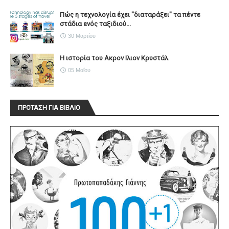
Πώς η τεχνολογία έχει ''διαταράξει'' τα πέντε
στάδια ενός ταξιδιού...
30 Μαρτίου
Η ιστορία του Ακρον Ιλιον Κρυστάλ
05 Μαΐου
ΠΡΟΤΑΣΗ ΓΙΑ ΒΙΒΛΙΟ