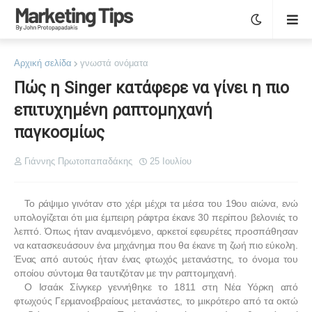
Αρχική σελίδα
γνωστά ονόματα
Πώς η Singer κατάφερε να γίνει η πιο
επιτυχημένη ραπτομηχανή
παγκοσμίως
Γιάννης Πρωτοπαπαδάκης
25 Ιουλίου
Το ράψιµο γινόταν στο χέρι µέχρι τα µέσα του 19ου αιώνα, ενώ
υπολογίζεται ότι µια έµπειρη ράφτρα έκανε 30 περίπου βελονιές το
λεπτό. Όπως ήταν αναµενόµενο, αρκετοί εφευρέτες προσπάθησαν
να κατασκευάσουν ένα µηχάνηµα που θα έκανε τη ζωή πιο εύκολη.
Ένας από αυτούς ήταν ένας φτωχός µετανάστης, το όνοµα του
οποίου σύντοµα θα ταυτιζόταν µε την ραπτομηχανή.
Ο Ισαάκ Σίνγκερ γεννήθηκε το 1811 στη Νέα Υόρκη από
φτωχούς Γερµανοεβραίους µετανάστες, το µικρότερο από τα οκτώ