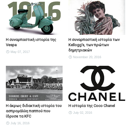
Η συναρπαστική ιστορία της
Η συναρπαστική ιστορία των
Vespa
Kellogg's, των πρώτων
δημητριακών
May 07, 2017
November 20, 2016
Η άκρως διδακτική ιστορία του
Η ιστορία της Coco Chanel
ασπρομάλλη παππού που
July 02, 2016
ίδρυσε τα KFC
July 16, 2016