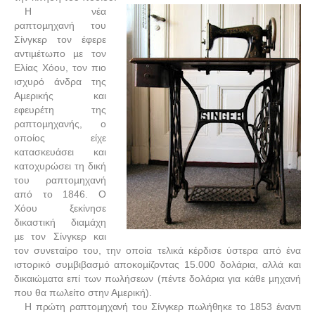
Η νέα
ραπτοµηχανή του
Σίνγκερ τον έφερε
αντιµέτωπο µε τον
Ελίας Χόου, τον πιο
ισχυρό άνδρα της
Αµερικής και
εφευρέτη της
ραπτοµηχανής, ο
οποίος είχε
κατασκευάσει και
κατοχυρώσει τη δική
του ραπτοµηχανή
από το 1846. Ο
Χόου ξεκίνησε
δικαστική διαµάχη
µε τον Σίνγκερ και
τον συνεταίρο του, την οποία τελικά κέρδισε ύστερα από ένα
ιστορικό συµβιβασµό αποκοµίζοντας 15.000 δολάρια, αλλά και
δικαιώµατα επί των πωλήσεων (πέντε δολάρια για κάθε µηχανή
που θα πωλείτο στην Αµερική).
Η πρώτη ραπτοµηχανή του Σίνγκερ πωλήθηκε το 1853 έναντι