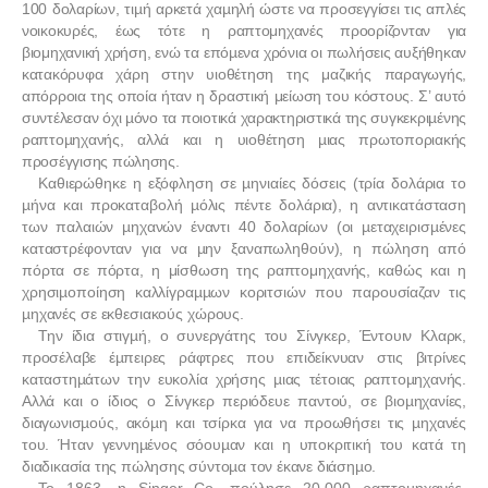
100 δολαρίων, τιµή αρκετά χαµηλή ώστε να προσεγγίσει τις απλές
νοικοκυρές, έως τότε η ραπτομηχανές προορίζονταν για
βιομηχανική χρήση, ενώ τα επόµενα χρόνια οι πωλήσεις αυξήθηκαν
κατακόρυφα χάρη στην υιοθέτηση της μαζικής παραγωγής,
απόρροια της οποία ήταν η δραστική μείωση του κόστους. Σ’ αυτό
συντέλεσαν όχι µόνο τα ποιοτικά χαρακτηριστικά της συγκεκριµένης
ραπτοµηχανής, αλλά και η υιοθέτηση µιας πρωτοποριακής
προσέγγισης πώλησης.
Καθιερώθηκε η εξόφληση σε µηνιαίες δόσεις (τρία δολάρια το
µήνα και προκαταβολή µόλις πέντε δολάρια), η αντικατάσταση
των παλαιών µηχανών έναντι 40 δολαρίων (οι µεταχειρισµένες
καταστρέφονταν για να µην ξαναπωληθούν), η πώληση από
πόρτα σε πόρτα, η μίσθωση της ραπτομηχανής, καθώς και η
χρησιµοποίηση καλλίγραµµων κοριτσιών που παρουσίαζαν τις
µηχανές σε εκθεσιακούς χώρους.
Την ίδια στιγµή, ο συνεργάτης του Σίνγκερ, Έντουιν Κλαρκ,
προσέλαβε έµπειρες ράφτρες που επιδείκνυαν στις βιτρίνες
καταστηµάτων την ευκολία χρήσης µιας τέτοιας ραπτοµηχανής.
Αλλά και ο ίδιος ο Σίνγκερ περιόδευε παντού, σε βιοµηχανίες,
διαγωνισµούς, ακόµη και τσίρκα για να προωθήσει τις µηχανές
του. Ήταν γεννηµένος σόουµαν και η υποκριτική του κατά τη
διαδικασία της πώλησης σύντοµα τον έκανε διάσηµο.