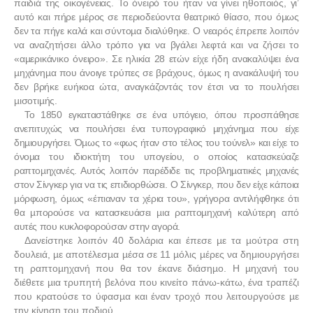
παιδιά της οικογένειας. Το όνειρό του ήταν να γίνει ηθοποιός, γι’
αυτό και πήρε µέρος σε περιοδεύοντα θεατρικό θίασο, που όµως
δεν τα πήγε καλά και σύντοµα διαλύθηκε. Ο νεαρός έπρεπε λοιπόν
να αναζητήσει άλλο τρόπο για να βγάλει λεφτά και να ζήσει το
«αµερικάνικο όνειρο». Σε ηλικία 28 ετών είχε ήδη ανακαλύψει ένα
µηχάνηµα που άνοιγε τρύπες σε βράχους, όµως η ανακάλυψή του
δεν βρήκε ευήκοα ώτα, αναγκάζοντάς τον έτσι να το πουλήσει
µισοτιµής.
Το 1850 εγκαταστάθηκε σε ένα υπόγειο, όπου προσπάθησε
ανεπιτυχώς να πουλήσει ένα τυπογραφικό µηχάνηµα που είχε
δηµιουργήσει. Όµως το «φως ήταν στο τέλος του τούνελ» και είχε το
όνοµα του ιδιοκτήτη του υπογείου, ο οποίος κατασκεύαζε
ραπτοµηχανές. Αυτός λοιπόν παρέδιδε τις προβληµατικές µηχανές
στον Σίνγκερ για να τις επιδιορθώσει. Ο Σίνγκερ, που δεν είχε κάποια
µόρφωση, όµως «έπιαναν τα χέρια του», γρήγορα αντιλήφθηκε ότι
θα µπορούσε να κατασκευάσει µια ραπτοµηχανή καλύτερη από
αυτές που κυκλοφορούσαν στην αγορά.
Δανείστηκε λοιπόν 40 δολάρια και έπεσε µε τα µούτρα στη
δουλειά, µε αποτέλεσµα µέσα σε 11 µόλις µέρες να δημιουργήσει
τη ραπτοµηχανή που θα τον έκανε διάσηµο. Η µηχανή του
διέθετε µια τρυπητή βελόνα που κινείτο πάνω-κάτω, ένα τραπέζι
που κρατούσε το ύφασµα και έναν τροχό που λειτουργούσε µε
την κίνηση του ποδιού.