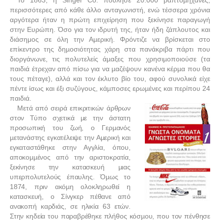
Το 1863, η Singer Co. πούλησε 20.000 ραπτοµηχανές,
περισσότερες από κάθε άλλο ανταγωνιστή, ενώ τέσσερα χρόνια
αργότερα ήταν η πρώτη επιχείρηση που ξεκίνησε παραγωγή
στην Ευρώπη. Όσο για τον ιδρυτή της, ήταν ήδη ζάπλουτος και
διάσημος σε όλη την Αµερική. Φρόντιζε να βρίσκεται στο
επίκεντρο της δηµοσιότητας χάρη στα πανάκριβα πάρτι που
διοργάνωνε, τις πολυτελείς άµαξες που χρησιµοποιούσε (τα
παιδιά έτρεχαν από πίσω για να µαζέψουν κανένα κέρµα που θα
τους πέταγε), αλλά και τον έκλυτο βίο του, αφού συνολικά είχε
πέντε ίσως και έξι συζύγους, κάµποσες ερωµένες και περίπου 24
παιδιά.
Μετά από σειρά επικριτικών άρθρων
στον Τύπο σχετικά µε την άστατη
προσωπική του ζωή, ο Γερµανός
µετανάστης εγκατέλειψε την Αµερική και
εγκαταστάθηκε στην Αγγλία, όπου,
αποκοµµένος από την αριστοκρατία,
ξεκίνησε την κατασκευή µιας
υπερπολυτελούς έπαυλης. Όµως το
1874, πριν ακόµη ολοκληρωθεί η
κατασκευή, ο Σίνγκερ πέθανε από
ανακοπή καρδιάς, σε ηλικία 63 ετών.
Στην κηδεία του παραβρέθηκε πλήθος κόσµου, που τον πένθησε