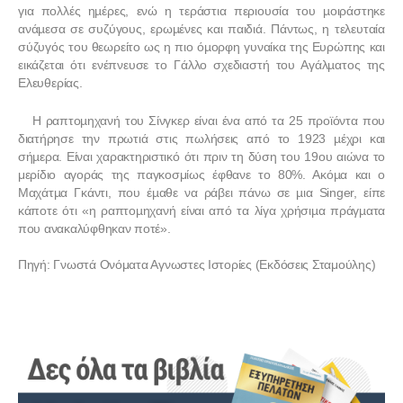
για πολλές ηµέρες, ενώ η τεράστια περιουσία του µοιράστηκε
ανάµεσα σε συζύγους, ερωµένες και παιδιά. Πάντως, η τελευταία
σύζυγός του θεωρείτο ως η πιο όµορφη γυναίκα της Ευρώπης και
εικάζεται ότι ενέπνευσε το Γάλλο σχεδιαστή του Αγάλµατος της
Ελευθερίας.
Η ραπτοµηχανή του Σίνγκερ είναι ένα από τα 25 προϊόντα που
διατήρησε την πρωτιά στις πωλήσεις από το 1923 µέχρι και
σήµερα. Είναι χαρακτηριστικό ότι πριν τη δύση του 19ου αιώνα το
μερίδιο αγοράς της παγκοσμίως έφθανε το 80%. Ακόµα και ο
Μαχάτµα Γκάντι, που έµαθε να ράβει πάνω σε µια Singer, είπε
κάποτε ότι «η ραπτοµηχανή είναι από τα λίγα χρήσιµα πράγµατα
που ανακαλύφθηκαν ποτέ».
Πηγή: Γνωστά Ονόματα Αγνωστες Ιστορίες (Εκδόσεις Σταμούλης)