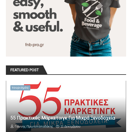
FEATURED POST
τουρισμός
55 Πρακτικές Μάρκετινγκ Για Μικρά Ξενοδοχεία
Γιάννης Πρωτοπαπαδάκης
11 Δεκεμβρίου