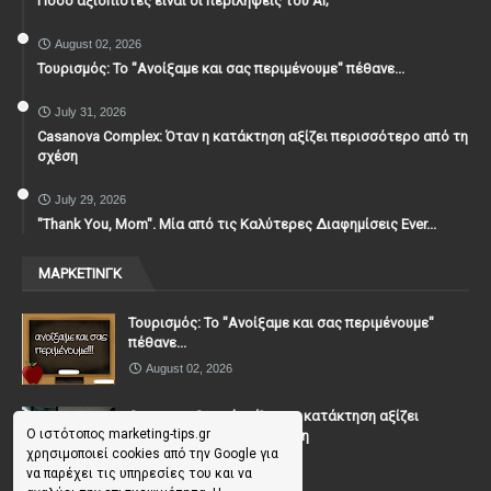
Πόσο αξιόπιστες είναι οι περιλήψεις του ΑΙ;
August 02, 2026
Τουρισμός: Το "Ανοίξαμε και σας περιμένουμε" πέθανε...
July 31, 2026
Casanova Complex: Όταν η κατάκτηση αξίζει περισσότερο από τη
σχέση
July 29, 2026
"Thank You, Mοm". Μία από τις Καλύτερες Διαφημίσεις Ever...
ΜΑΡΚΕΤΙΝΓΚ
Τουρισμός: Το "Ανοίξαμε και σας περιμένουμε"
πέθανε...
August 02, 2026
Casanova Complex: Όταν η κατάκτηση αξίζει
Ο ιστότοπος marketing-tips.gr
περισσότερο από τη σχέση
χρησιμοποιεί cookies από την Google για
July 31, 2026
να παρέχει τις υπηρεσίες του και να