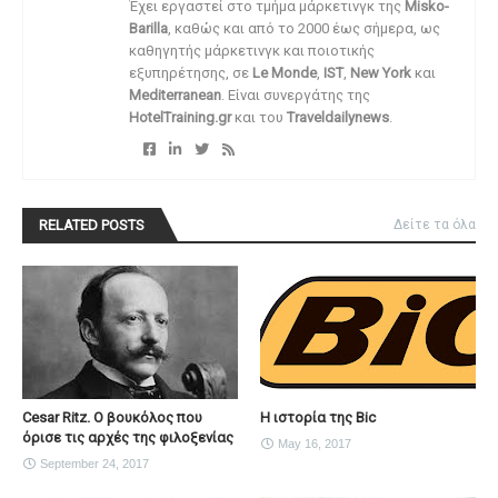
Έχει εργαστεί στο τμήμα μάρκετινγκ της
Misko-
Barilla
, καθώς και από το 2000 έως σήμερα, ως
καθηγητής μάρκετινγκ και ποιοτικής
εξυπηρέτησης, σε
Le Monde
,
IST
,
New York
και
Mediterranean
. Είναι συνεργάτης της
HotelTraining.gr
και του
Traveldailynews
.
RELATED POSTS
Δείτε τα όλα
Cesar Ritz. Ο βουκόλος που
H ιστορία της Bic
όρισε τις αρχές της φιλοξενίας
May 16, 2017
September 24, 2017