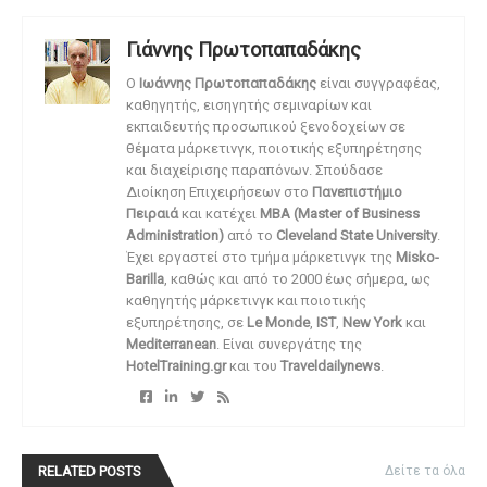
Γιάννης Πρωτοπαπαδάκης
O
Ιωάννης Πρωτοπαπαδάκης
είναι συγγραφέας,
καθηγητής, εισηγητής σεμιναρίων και
εκπαιδευτής προσωπικού ξενοδοχείων σε
θέματα μάρκετινγκ, ποιοτικής εξυπηρέτησης
και διαχείρισης παραπόνων. Σπούδασε
Διοίκηση Επιχειρήσεων στο
Πανεπιστήμιο
Πειραιά
και κατέχει
MBA (Master of Business
Administration)
από το
Cleveland State University
.
Έχει εργαστεί στο τμήμα μάρκετινγκ της
Misko-
Barilla
, καθώς και από το 2000 έως σήμερα, ως
καθηγητής μάρκετινγκ και ποιοτικής
εξυπηρέτησης, σε
Le Monde
,
IST
,
New York
και
Mediterranean
. Είναι συνεργάτης της
HotelTraining.gr
και του
Traveldailynews
.
RELATED POSTS
Δείτε τα όλα