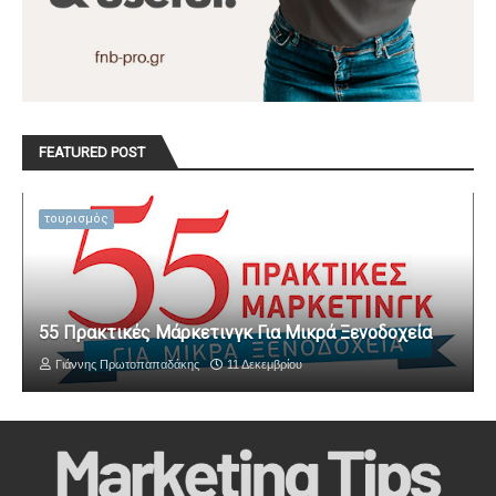
FEATURED POST
τουρισμός
55 Πρακτικές Μάρκετινγκ Για Μικρά Ξενοδοχεία
Γιάννης Πρωτοπαπαδάκης
11 Δεκεμβρίου