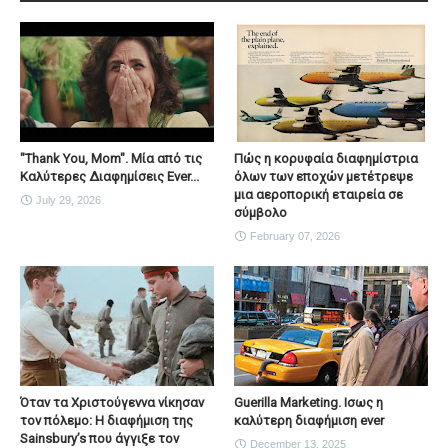
"Thank You, Mοm". Μία από τις
Πώς η κορυφαία διαφημίστρια
Καλύτερες Διαφημίσεις Ever...
όλων των εποχών μετέτρεψε
μια αεροπορική εταιρεία σε
July 29, 2026
σύμβολο
February 07, 2026
Όταν τα Χριστούγεννα νίκησαν
Guerilla Marketing. Ισως η
τον πόλεμο: Η διαφήμιση της
καλύτερη διαφήμιση ever
Sainsbury’s που άγγιξε τον
December 13, 2025