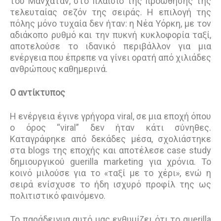
του Μανχάταν, στο πλαίσιο της προώθησης της
τελευταίας σεζόν της σειράς. Η επιλογή της
πόλης μόνο τυχαία δεν ήταν: η Νέα Υόρκη, με τον
αδιάκοπο ρυθμό και την πυκνή κυκλοφορία ταξί,
αποτελούσε το ιδανικό περιβάλλον για μια
ενέργεια που έπρεπε να γίνει ορατή από χιλιάδες
ανθρώπους καθημερινά.
Ο αντίκτυπος
Η ενέργεια έγινε γρήγορα viral, σε μια εποχή όπου
ο όρος “viral” δεν ήταν κάτι σύνηθες.
Καταγράφηκε από δεκάδες μέσα, σχολιάστηκε
στα blogs της εποχής και αποτέλεσε case study
δημιουργικού guerilla marketing για χρόνια. Το
κοινό μιλούσε για το «ταξί με το χέρι», ενώ η
σειρά ενίσχυσε το ήδη ισχυρό προφίλ της ως
πολιτιστικό φαινόμενο.
Το παράδειγμα αυτό μας ενθυμίζει ότι το guerilla