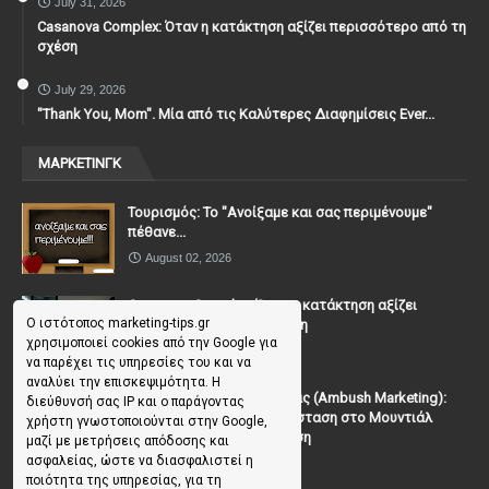
July 31, 2026
Casanova Complex: Όταν η κατάκτηση αξίζει περισσότερο από τη
σχέση
July 29, 2026
"Thank You, Mοm". Μία από τις Καλύτερες Διαφημίσεις Ever...
ΜΑΡΚΕΤΙΝΓΚ
Τουρισμός: Το "Ανοίξαμε και σας περιμένουμε"
πέθανε...
August 02, 2026
Casanova Complex: Όταν η κατάκτηση αξίζει
Ο ιστότοπος marketing-tips.gr
περισσότερο από τη σχέση
χρησιμοποιεί cookies από την Google για
July 31, 2026
να παρέχει τις υπηρεσίες του και να
αναλύει την επισκεψιμότητα. Η
To Μάρκετινγκ της Ενέδρας (Ambush Marketing):
διεύθυνσή σας IP και ο παράγοντας
Πώς να κλέψεις την παράσταση στο Μουντιάλ
χρήστη γνωστοποιούνται στην Google,
χωρίς (επίσημη) πρόσκληση
μαζί με μετρήσεις απόδοσης και
ασφαλείας, ώστε να διασφαλιστεί η
July 19, 2026
ποιότητα της υπηρεσίας, για τη