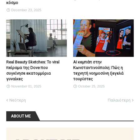
κόσμο
December 23, 2025
Real Beauty Sketches: Το viral
AI κεμπάπ στην
πείραμα της Dove που
Κωνσταντινούπολη: Πώς η
συγκίνησε εκατομμύρια
τεχνητή νοημοσύνη ξεγελά
γυναίκες
τουρίστες
November 01, 2025
October 25, 2025
Νεότερη
Παλαιότερη
ABOUT ME