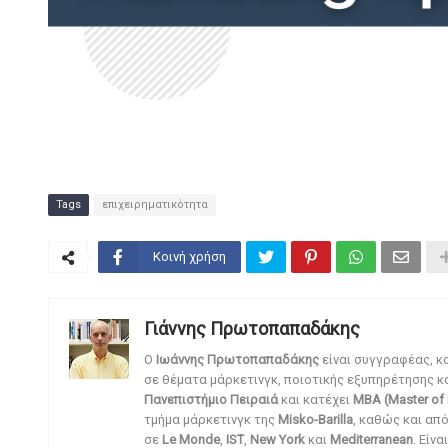
Tags
επιχειρηματικότητα
Κοινή χρήση
Γιάννης Πρωτοπαπαδάκης
O
Ιωάννης Πρωτοπαπαδάκης
είναι συγγραφέας, κ
σε θέματα μάρκετινγκ, ποιοτικής εξυπηρέτησης κ
Πανεπιστήμιο Πειραιά
και κατέχει
MBA (Master of 
τμήμα μάρκετινγκ της
Misko-Barilla
, καθώς και απ
σε
Le Monde
,
IST
,
New York
και
Mediterranean
. Είν