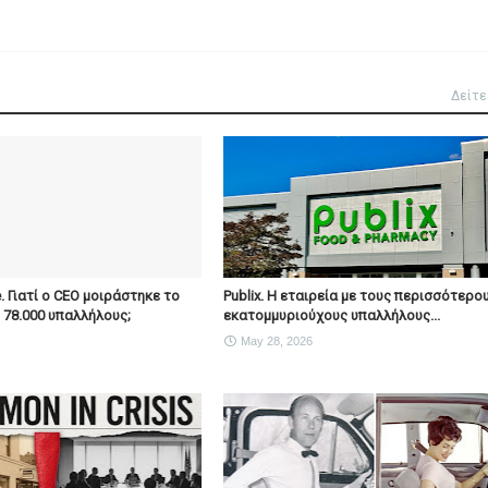
Δείτε
e. Γιατί ο CEO μοιράστηκε το
Publix. Η εταιρεία με τους περισσότερο
ς 78.000 υπαλλήλους;
εκατομμυριούχους υπαλλήλους...
May 28, 2026