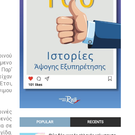
οινού
όμενο
 Παρ’
είχαν
Έτσι,
σιμου
ρινές
 ενός
POPULAR
RECENTS
μα σε
γίδα.