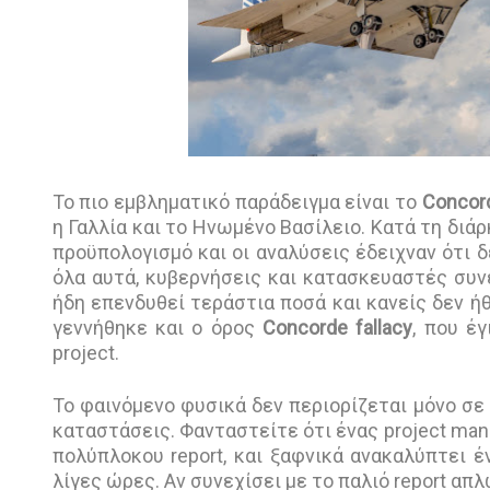
Το πιο εμβληματικό παράδειγμα είναι το
Concor
η Γαλλία και το Ηνωμένο Βασίλειο. Κατά τη διά
προϋπολογισμό και οι αναλύσεις έδειχναν ότι 
όλα αυτά, κυβερνήσεις και κατασκευαστές συνέ
ήδη επενδυθεί τεράστια ποσά και κανείς δεν ήθ
γεννήθηκε και ο όρος
Concorde fallacy
, που έ
project.
Το φαινόμενο φυσικά δεν περιορίζεται μόνο σε 
καταστάσεις. Φανταστείτε ότι ένας project man
πολύπλοκου report, και ξαφνικά ανακαλύπτει 
λίγες ώρες. Αν συνεχίσει με το παλιό report απλ