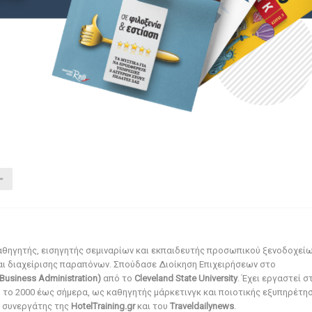
αθηγητής, εισηγητής σεμιναρίων και εκπαιδευτής προσωπικού ξενοδοχεί
αι διαχείρισης παραπόνων. Σπούδασε Διοίκηση Επιχειρήσεων στο
Business Administration)
από το
Cleveland State University
. Έχει εργαστεί σ
ό το 2000 έως σήμερα, ως καθηγητής μάρκετινγκ και ποιοτικής εξυπηρέτησ
αι συνεργάτης της
HotelTraining.gr
και του
Traveldailynews
.