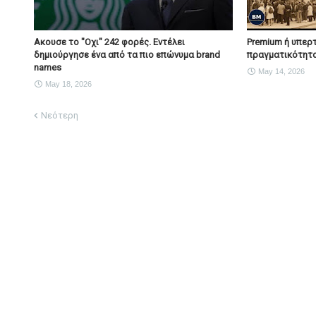
Ακουσε το "Οχι" 242 φορές. Εντέλει
Premium ή υπερτ
δημιούργησε ένα από τα πιο επώνυμα brand
πραγματικότητα
names
May 14, 2026
May 18, 2026
Νεότερη