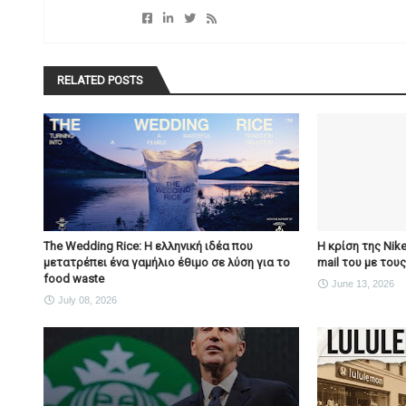
RELATED POSTS
The Wedding Rice: Η ελληνική ιδέα που
Η κρίση της Nik
μετατρέπει ένα γαμήλιο έθιμο σε λύση για το
mail του με του
food waste
June 13, 2026
July 08, 2026