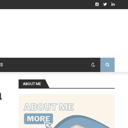
ES
ABOUT ME
α