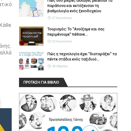
Πώς δύο μικρές αλλαγές μείωσαν τα
ατικό
παράπονα και εκτόξευσαν τη
βαθμολογία ενός ξενοδοχείου
07 Αυγούστου
 Κάθε
Τουρισμός: Το "Ανοίξαμε και σας
περιμένουμε" πέθανε...
02 Αυγούστου
άνης.
 αλλά
Πώς η τεχνολογία έχει ''διαταράξει'' τα
πέντε στάδια ενός ταξιδιού...
30 Μαρτίου
ΠΡΟΤΑΣΗ ΓΙΑ ΒΙΒΛΙΟ