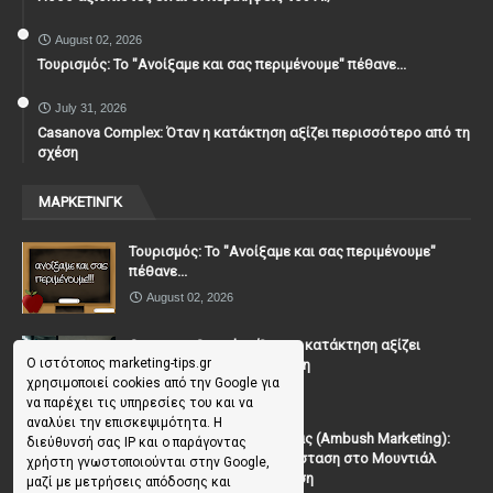
August 02, 2026
Τουρισμός: Το "Ανοίξαμε και σας περιμένουμε" πέθανε...
July 31, 2026
Casanova Complex: Όταν η κατάκτηση αξίζει περισσότερο από τη
σχέση
ΜΑΡΚΕΤΙΝΓΚ
Τουρισμός: Το "Ανοίξαμε και σας περιμένουμε"
πέθανε...
August 02, 2026
Casanova Complex: Όταν η κατάκτηση αξίζει
Ο ιστότοπος marketing-tips.gr
περισσότερο από τη σχέση
χρησιμοποιεί cookies από την Google για
July 31, 2026
να παρέχει τις υπηρεσίες του και να
αναλύει την επισκεψιμότητα. Η
To Μάρκετινγκ της Ενέδρας (Ambush Marketing):
διεύθυνσή σας IP και ο παράγοντας
Πώς να κλέψεις την παράσταση στο Μουντιάλ
χρήστη γνωστοποιούνται στην Google,
χωρίς (επίσημη) πρόσκληση
μαζί με μετρήσεις απόδοσης και