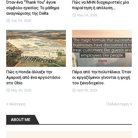
Όταν ένα “Thank You” έγινε
Πώς να ΜΗΝ διαχειριστείς μία
σύμβολο ηγεσίας: Το μάθημα
παραίτηση ή απόλυση...
αναγνώρισης της Delta
May 24, 2026
July 04, 2026
Πώς η Honda άλλαξε την
Πέρα από την πολυτέλεια. Όταν
Αμερική από ένα εργοστάσιο
οι εργαζόμενοι γίνονται η ψυχή
στο Ohio
του ξενοδοχείου.
May 20, 2026
April 05, 2026
Νεότερη
Παλαιότερη
ABOUT ME