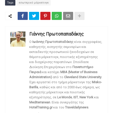
Tags
εσωτερικό μάρκετινγκ
Γιάννης Πρωτοπαπαδάκης
O
Ιωάννης Πρωτοπαπαδάκης
είναι συγγραφέας,
καθηγητής, εισηγητής σεμιναρίων και
εκπαιδευτής προσωπικού ξενοδοχείων σε
θέματα μάρκετινγκ, ποιοτικής εξυπηρέτησης
και διαχείρισης παραπόνων. Σπούδασε
Διοίκηση Επιχειρήσεων στο
Πανεπιστήμιο
Πειραιά
και κατέχει
MBA (Master of Business
Administration)
από το
Cleveland State University
.
Έχει εργαστεί στο τμήμα μάρκετινγκ της
Misko-
Barilla
, καθώς και από το 2000 έως σήμερα, ως
καθηγητής μάρκετινγκ και ποιοτικής
εξυπηρέτησης, σε
Le Monde
,
IST
,
New York
και
Mediterranean
. Είναι συνεργάτης της
HotelTraining.gr
και του
Traveldailynews
.