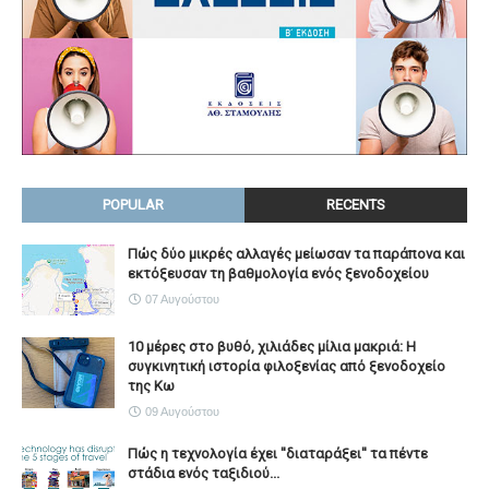
POPULAR
RECENTS
Πώς δύο μικρές αλλαγές μείωσαν τα παράπονα και
εκτόξευσαν τη βαθμολογία ενός ξενοδοχείου
07 Αυγούστου
10 μέρες στο βυθό, χιλιάδες μίλια μακριά: Η
συγκινητική ιστορία φιλοξενίας από ξενοδοχείο
της Κω
09 Αυγούστου
Πώς η τεχνολογία έχει ''διαταράξει'' τα πέντε
στάδια ενός ταξιδιού...