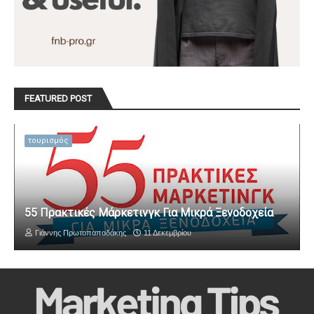
FEATURED POST
τουρισμός
55 Πρακτικές Μάρκετινγκ Για Μικρά Ξενοδοχεία
Γιάννης Πρωτοπαπαδάκης
11 Δεκεμβρίου