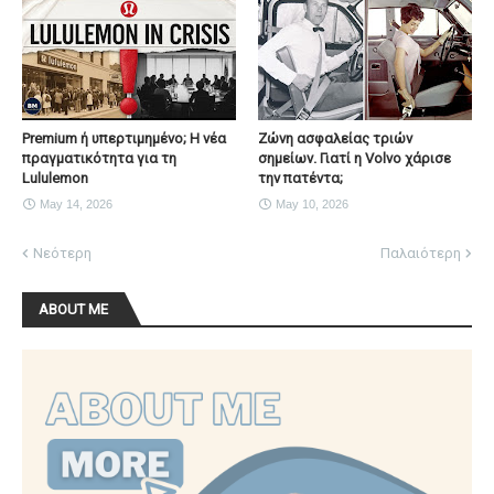
Premium ή υπερτιμημένο; Η νέα
Ζώνη ασφαλείας τριών
πραγματικότητα για τη
σημείων. Γιατί η Volvo χάρισε
Lululemon
την πατέντα;
May 14, 2026
May 10, 2026
Νεότερη
Παλαιότερη
ABOUT ME