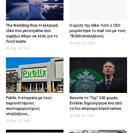
The Wedding Rice: Η ελληνική
Η κρίση της Nike. Γιατί ο CEO
ιδέα που μετατρέπει ένα
μοιράστηκε το mail του με τους
γαμήλιο έθιμο σε λύση για το
78.000 υπαλλήλους;
food waste
June 13, 2026
July 08, 2026
Publix. Η εταιρεία με τους
Ακουσε το "Οχι" 242 φορές.
περισσότερους
Εντέλει δημιούργησε ένα από
εκατομμυριούχους
τα πιο επώνυμα brand names
υπαλλήλους...
May 18, 2026
May 28, 2026