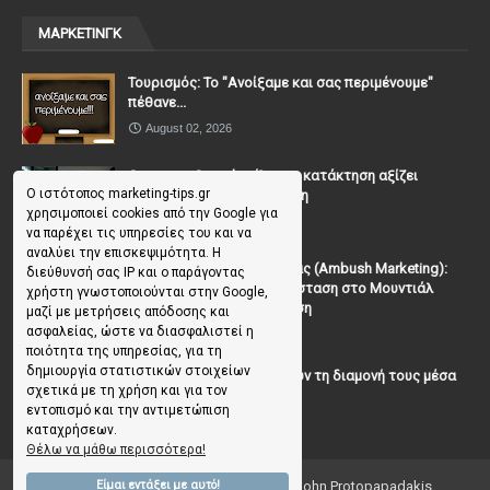
ΜΑΡΚΕΤΙΝΓΚ
Τουρισμός: Το "Ανοίξαμε και σας περιμένουμε"
πέθανε...
August 02, 2026
Casanova Complex: Όταν η κατάκτηση αξίζει
Ο ιστότοπος marketing-tips.gr
περισσότερο από τη σχέση
χρησιμοποιεί cookies από την Google για
July 31, 2026
να παρέχει τις υπηρεσίες του και να
αναλύει την επισκεψιμότητα. Η
To Μάρκετινγκ της Ενέδρας (Ambush Marketing):
διεύθυνσή σας IP και ο παράγοντας
Πώς να κλέψεις την παράσταση στο Μουντιάλ
χρήστη γνωστοποιούνται στην Google,
χωρίς (επίσημη) πρόσκληση
μαζί με μετρήσεις απόδοσης και
ασφαλείας, ώστε να διασφαλιστεί η
July 19, 2026
ποιότητα της υπηρεσίας, για τη
δημιουργία στατιστικών στοιχείων
Γιατί οι επισκέπτες ξεχνούν τη διαμονή τους μέσα
σχετικά με τη χρήση και για τον
σε 48 ώρες;
εντοπισμό και την αντιμετώπιση
July 10, 2026
καταχρήσεων.
Θέλω να μάθω περισσότερα!
Είμαι εντάξει με αυτό!
Copyright ©
2026
Marketing Tips | by John Protopapadakis