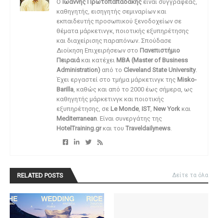
O
Ιωάννης Πρωτοπαπαδάκης
είναι συγγραφέας,
καθηγητής, εισηγητής σεμιναρίων και
εκπαιδευτής προσωπικού ξενοδοχείων σε
θέματα μάρκετινγκ, ποιοτικής εξυπηρέτησης
και διαχείρισης παραπόνων. Σπούδασε
Διοίκηση Επιχειρήσεων στο
Πανεπιστήμιο
Πειραιά
και κατέχει
MBA (Master of Business
Administration)
από το
Cleveland State University
.
Έχει εργαστεί στο τμήμα μάρκετινγκ της
Misko-
Barilla
, καθώς και από το 2000 έως σήμερα, ως
καθηγητής μάρκετινγκ και ποιοτικής
εξυπηρέτησης, σε
Le Monde
,
IST
,
New York
και
Mediterranean
. Είναι συνεργάτης της
HotelTraining.gr
και του
Traveldailynews
.
RELATED POSTS
Δείτε τα όλα