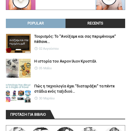
POPULAR
RECENTS
Τουρισμός: Το "Ανοίξαμε και σας περιμένουμε"
πέθανε...
02 Αυγούστου
Η ιστορία του Ακρον Ιλιον Κρυστάλ
05 Μαΐου
Πώς η τεχνολογία έχει ''διαταράξει'' τα πέντε
στάδια ενός ταξιδιού...
30 Μαρτίου
ΠΡΟΤΑΣΗ ΓΙΑ ΒΙΒΛΙΟ