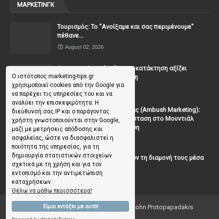
ΜΑΡΚΕΤΙΝΓΚ
Τουρισμός: Το "Ανοίξαμε και σας περιμένουμε"
πέθανε...
August 02, 2026
Casanova Complex: Όταν η κατάκτηση αξίζει
Ο ιστότοπος marketing-tips.gr
περισσότερο από τη σχέση
χρησιμοποιεί cookies από την Google για
July 31, 2026
να παρέχει τις υπηρεσίες του και να
αναλύει την επισκεψιμότητα. Η
To Μάρκετινγκ της Ενέδρας (Ambush Marketing):
διεύθυνσή σας IP και ο παράγοντας
Πώς να κλέψεις την παράσταση στο Μουντιάλ
χρήστη γνωστοποιούνται στην Google,
χωρίς (επίσημη) πρόσκληση
μαζί με μετρήσεις απόδοσης και
ασφαλείας, ώστε να διασφαλιστεί η
July 19, 2026
ποιότητα της υπηρεσίας, για τη
δημιουργία στατιστικών στοιχείων
Γιατί οι επισκέπτες ξεχνούν τη διαμονή τους μέσα
σχετικά με τη χρήση και για τον
σε 48 ώρες;
εντοπισμό και την αντιμετώπιση
July 10, 2026
καταχρήσεων.
Θέλω να μάθω περισσότερα!
Copyright ©
2026
Marketing Tips | by John Protopapadakis
Είμαι εντάξει με αυτό!