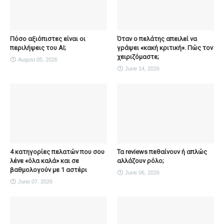
Πόσο αξιόπιστες είναι οι
Όταν ο πελάτης απειλεί να
περιλήψεις του ΑΙ;
γράψει «κακή κριτική». Πώς τον
χειριζόμαστε;
August 05, 2026
June 14, 2026
4 κατηγορίες πελατών που σου
Τα reviews πεθαίνουν ή απλώς
λένε «όλα καλά» και σε
αλλάζουν ρόλο;
βαθμολογούν με 1 αστέρι
June 06, 2026
June 07, 2026