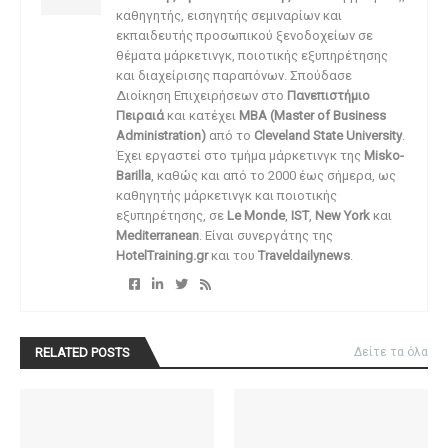
καθηγητής, εισηγητής σεμιναρίων και
εκπαιδευτής προσωπικού ξενοδοχείων σε
θέματα μάρκετινγκ, ποιοτικής εξυπηρέτησης
και διαχείρισης παραπόνων. Σπούδασε
Διοίκηση Επιχειρήσεων στο
Πανεπιστήμιο
Πειραιά
και κατέχει
MBA (Master of Business
Administration)
από το
Cleveland State University
.
Έχει εργαστεί στο τμήμα μάρκετινγκ της
Misko-
Barilla
, καθώς και από το 2000 έως σήμερα, ως
καθηγητής μάρκετινγκ και ποιοτικής
εξυπηρέτησης, σε
Le Monde
,
IST
,
New York
και
Mediterranean
. Είναι συνεργάτης της
HotelTraining.gr
και του
Traveldailynews
.
RELATED POSTS
Δείτε τα όλα