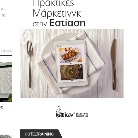
το
ης,
 τα όλα
υς
HOTELTRAINING