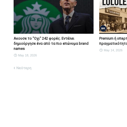
Ακουσε το "Οχι" 242 φορές. Εντέλει
Premium ή υπερτ
δημιούργησε ένα από τα πιο επώνυμα brand
πραγματικότητα
names
May 14, 2026
May 18, 2026
Νεότερη