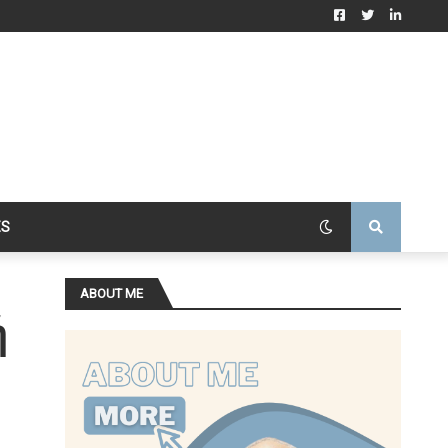
ES
ABOUT ME
ή