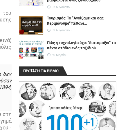
βαθμολογία ενός ξενοδοχείου
07 Αυγούστου
ς του
Τουρισμός: Το "Ανοίξαμε και σας
ευσης
περιμένουμε" πέθανε...
02 Αυγούστου
εινά)
Πώς η τεχνολογία έχει ''διαταράξει'' τα
μόλις
πέντε στάδια ενός ταξιδιού...
30 Μαρτίου
ΠΡΟΤΑΣΗ ΓΙΑ ΒΙΒΛΙΟ
ι δεν
ούσαν
1894,
υ στη
ργημά
χου -