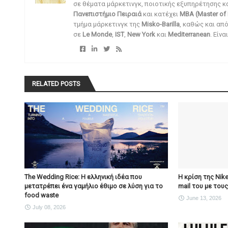
σε θέματα μάρκετινγκ, ποιοτικής εξυπηρέτησης κ
Πανεπιστήμιο Πειραιά
και κατέχει
MBA (Master of 
τμήμα μάρκετινγκ της
Misko-Barilla
, καθώς και απ
σε
Le Monde
,
IST
,
New York
και
Mediterranean
. Είν
RELATED POSTS
The Wedding Rice: Η ελληνική ιδέα που
Η κρίση της Nik
μετατρέπει ένα γαμήλιο έθιμο σε λύση για το
mail του με του
food waste
June 13, 2026
July 08, 2026