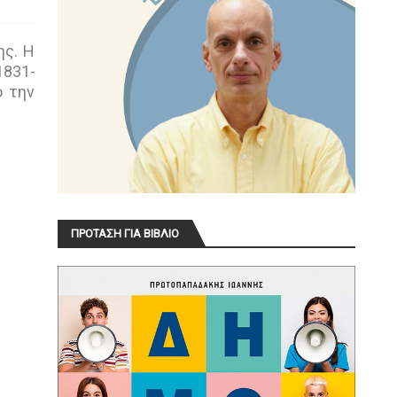
ης. Η
831-
ό την
ΠΡΟΤΑΣΗ ΓΙΑ ΒΙΒΛΙΟ