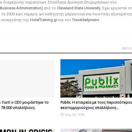
αι διαχείρισης παραπόνων. Σπούδασε Διοίκηση Επιχειρήσεων στο
Business Administration)
από το
Cleveland State University
. Έχει εργαστεί σ
ό το 2000 έως σήμερα, ως καθηγητής μάρκετινγκ και ποιοτικής εξυπηρέτησ
αι συνεργάτης της
HotelTraining.gr
και του
Traveldailynews
.
Δείτε
e. Γιατί ο CEO μοιράστηκε το
Publix. Η εταιρεία με τους περισσότερο
ς 78.000 υπαλλήλους;
εκατομμυριούχους υπαλλήλους...
May 28, 2026