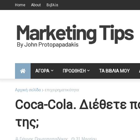
Home
About
Βιβλία
ΑΓΟΡΑ
ΠΡΟΩΘΗΣΗ
ΤΑ ΒΙΒΛΙΑ ΜΟΥ
Αρχική σελίδα
επιχειρηματικότητα
Coca-Cola. Διέθετε π
της;
Γιάννης Πρωτοπαπαδάκης
31 Μαρτίου