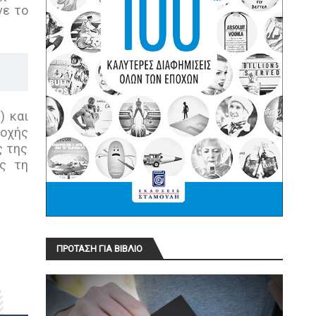
νε το
) και
ποχής
ς της
ς τη
ΠΡΟΤΑΣΗ ΓΙΑ ΒΙΒΛΙΟ