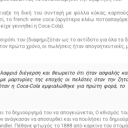
ιαξε τη δική του συνταγή με φύλλα κόκας, καρπού
σί, το french wine coca (αργότερα ελέω ποτοαπαγόρ
ίχε γεννηθεί η Coca-Cola).
ιρόπι του (διαφημιζόταν ως το αντίδοτο για όλα τα δ
τον πρώτο χρόνο, οι πωλήσεις ήταν απογοητευτικές, 
λαφριά διέγερση και θεωρείτο ότι ήταν ασφαλής κα
με μαρτυρίες της εποχής οι πελάτες όταν την ζητ
όταν η Coca-Cola εμφιαλώθηκε για πρώτη φορά, το 
ι το δημιούργημά του να απογειώνεται, Ο εθισμός το
ον ανάγκασαν να αποσυρθεί και να πουλήσει το δημιού
andler. Πέθανε φτωχός το 1888 από καρκίνο του στομά