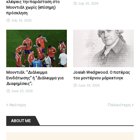
κλέψεις την παράσταση στο
July 10, 2026
Μουντιάλ χωρίς (επίσημη)
πρόσκληση
July 19, 2026
Μουντιάλ: "Διάλειμμα
Josiah Wedgwood. Ο πατέρας
Ενυδάτωσης" ή "Διάλειμμα για
του μοντέρνου μάρκετινγκ
Διαφημίσεις";
June 19, 2026
June 23, 2026
Νεότερη
Παλαιότερη
ABOUT ME