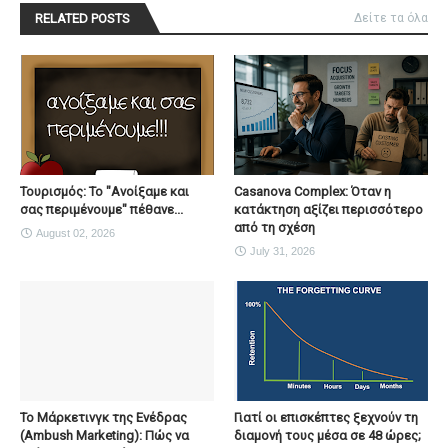
RELATED POSTS
Δείτε τα όλα
Τουρισμός: Το "Ανοίξαμε και
Casanova Complex: Όταν η
σας περιμένουμε" πέθανε...
κατάκτηση αξίζει περισσότερο
από τη σχέση
August 02, 2026
July 31, 2026
To Μάρκετινγκ της Ενέδρας
Γιατί οι επισκέπτες ξεχνούν τη
(Ambush Marketing): Πώς να
διαμονή τους μέσα σε 48 ώρες;