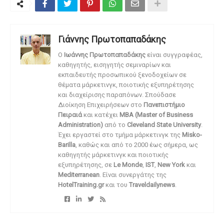
Γιάννης Πρωτοπαπαδάκης
O
Ιωάννης Πρωτοπαπαδάκης
είναι συγγραφέας,
καθηγητής, εισηγητής σεμιναρίων και
εκπαιδευτής προσωπικού ξενοδοχείων σε
θέματα μάρκετινγκ, ποιοτικής εξυπηρέτησης
και διαχείρισης παραπόνων. Σπούδασε
Διοίκηση Επιχειρήσεων στο
Πανεπιστήμιο
Πειραιά
και κατέχει
MBA (Master of Business
Administration)
από το
Cleveland State University
.
Έχει εργαστεί στο τμήμα μάρκετινγκ της
Misko-
Barilla
, καθώς και από το 2000 έως σήμερα, ως
καθηγητής μάρκετινγκ και ποιοτικής
εξυπηρέτησης, σε
Le Monde
,
IST
,
New York
και
Mediterranean
. Είναι συνεργάτης της
HotelTraining.gr
και του
Traveldailynews
.