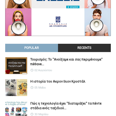
POPULAR
RECENTS
Τουρισμός: Το "Ανοίξαμε και σας περιμένουμε"
πέθανε...
02 Αυγούστου
Η ιστορία του Ακρον Ιλιον Κρυστάλ
05 Μαΐου
Πώς η τεχνολογία έχει ''διαταράξει'' τα πέντε
στάδια ενός ταξιδιού...
30 Μαρτίου