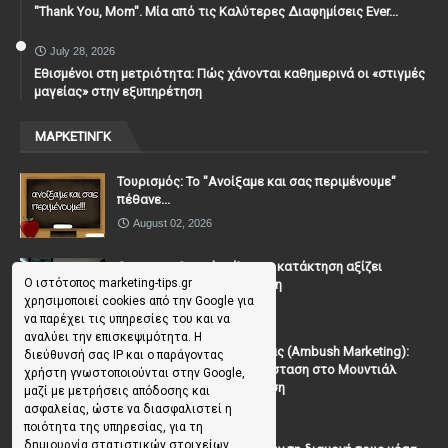
"Thank You, Mοm". Μία από τις Καλύτερες Διαφημίσεις Ever...
July 28, 2026
Εθισμένοι στη μετριότητα: Πώς χάνονται καθημερινά οι «στιγμές
μαγείας» στην εξυπηρέτηση
ΜΑΡΚΕΤΙΝΓΚ
Τουρισμός: Το "Ανοίξαμε και σας περιμένουμε"
πέθανε...
August 02, 2026
Casanova Complex: Όταν η κατάκτηση αξίζει
Ο ιστότοπος marketing-tips.gr
περισσότερο από τη σχέση
χρησιμοποιεί cookies από την Google για
July 31, 2026
να παρέχει τις υπηρεσίες του και να
αναλύει την επισκεψιμότητα. Η
To Μάρκετινγκ της Ενέδρας (Ambush Marketing):
διεύθυνσή σας IP και ο παράγοντας
Πώς να κλέψεις την παράσταση στο Μουντιάλ
χρήστη γνωστοποιούνται στην Google,
χωρίς (επίσημη) πρόσκληση
μαζί με μετρήσεις απόδοσης και
ασφαλείας, ώστε να διασφαλιστεί η
July 19, 2026
ποιότητα της υπηρεσίας, για τη
δημιουργία στατιστικών στοιχείων