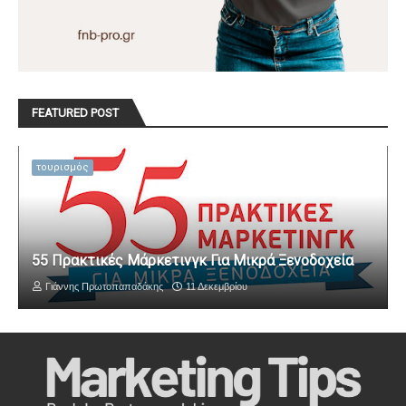
FEATURED POST
τουρισμός
55 Πρακτικές Μάρκετινγκ Για Μικρά Ξενοδοχεία
Γιάννης Πρωτοπαπαδάκης
11 Δεκεμβρίου