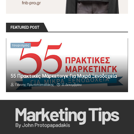
FEATURED POST
τουρισμός
55 Πρακτικές Μάρκετινγκ Για Μικρά Ξενοδοχεία
Γιάννης Πρωτοπαπαδάκης
11 Δεκεμβρίου