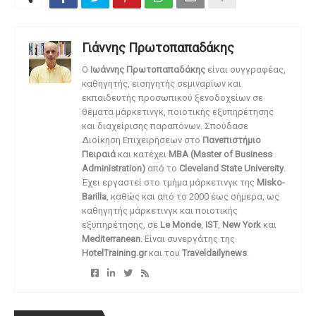
Γιάννης Πρωτοπαπαδάκης
O
Ιωάννης Πρωτοπαπαδάκης
είναι συγγραφέας,
καθηγητής, εισηγητής σεμιναρίων και
εκπαιδευτής προσωπικού ξενοδοχείων σε
θέματα μάρκετινγκ, ποιοτικής εξυπηρέτησης
και διαχείρισης παραπόνων. Σπούδασε
Διοίκηση Επιχειρήσεων στο
Πανεπιστήμιο
Πειραιά
και κατέχει
MBA (Master of Business
Administration)
από το
Cleveland State University
.
Έχει εργαστεί στο τμήμα μάρκετινγκ της
Misko-
Barilla
, καθώς και από το 2000 έως σήμερα, ως
καθηγητής μάρκετινγκ και ποιοτικής
εξυπηρέτησης, σε
Le Monde
,
IST
,
New York
και
Mediterranean
. Είναι συνεργάτης της
HotelTraining.gr
και του
Traveldailynews
.