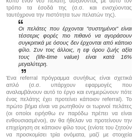
κόπο έναν νέο πελάτη, αυξάνοντας με αυτό τον
τρόπο τα έσοδά της (σ.σ. και ενισχύοντας
ταυτόχρονα την πιστότητα των πελατών της).
Οι πελάτες που έρχονται "συστημένοι" είναι
τέσσερις φορές πιο πιθανό να αγοράσουν
συγκριτικά με όσους δεν έρχονται από κάποιο
φίλο. Συν τοις άλλοις, η εφ όρου ζωής αξία
τους (life-time value) είναι κατά 16%
μεγαλύτερη.
Ένα
referral
πρόγραμμα συνήθως είναι σχετικά
απλό (σ.σ. υπάρχουν εφαρμογές που
αναλαμβάνουν αυτό το έργο και ενημερώνουν πότε
ένας πελάτης έχει προτείνει κάποιον
referral
). Το
πρώτο βήμα είναι να ρωτηθούν οι τωρινοί πελάτες
(οι οποίοι ειρήσθω εν παρόδω πρέπει να είναι
ενθουσιασμένοι), αν θα ήθελαν να προτείνουν την
επιχείρηση σε κάποιον φίλο τους (ενίοτε του ζητούν
να προσκομίσει τρία ονόματα, μαζί με στοιχεία