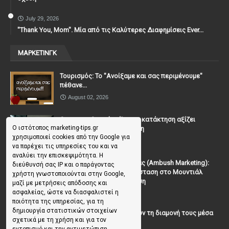
July 29, 2026
"Thank You, Mοm". Μία από τις Καλύτερες Διαφημίσεις Ever...
ΜΑΡΚΕΤΙΝΓΚ
Τουρισμός: Το "Ανοίξαμε και σας περιμένουμε"
πέθανε...
August 02, 2026
Casanova Complex: Όταν η κατάκτηση αξίζει
Ο ιστότοπος marketing-tips.gr
περισσότερο από τη σχέση
χρησιμοποιεί cookies από την Google για
July 31, 2026
να παρέχει τις υπηρεσίες του και να
αναλύει την επισκεψιμότητα. Η
To Μάρκετινγκ της Ενέδρας (Ambush Marketing):
διεύθυνσή σας IP και ο παράγοντας
Πώς να κλέψεις την παράσταση στο Μουντιάλ
χρήστη γνωστοποιούνται στην Google,
χωρίς (επίσημη) πρόσκληση
μαζί με μετρήσεις απόδοσης και
ασφαλείας, ώστε να διασφαλιστεί η
July 19, 2026
ποιότητα της υπηρεσίας, για τη
δημιουργία στατιστικών στοιχείων
Γιατί οι επισκέπτες ξεχνούν τη διαμονή τους μέσα
σχετικά με τη χρήση και για τον
σε 48 ώρες;