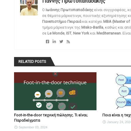
Γιάννης Πρωτοπαπαδάκης
O
Ιωάννης Πρωτοπαπαδάκης
είναι συγγραφέας, κ
σε θέματα μάρκετινγκ, ποιοτικής εξυπηρέτησης κ
Πανεπιστήμιο Πειραιά
και κατέχει
MBA (Master of 
τμήμα μάρκετινγκ της
Misko-Barilla
, καθώς και απ
σε
Le Monde
,
IST
,
New York
και
Mediterranean
. Είν
RELATED POSTS
Foot-in-the-door τεχνική πώλησης. Τι είναι;
Ποια είναι η τεχνι
Παραδείγματα
January 24, 202
September 03, 2024