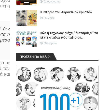
συχνά
02 Αυγούστου
ύτερη
Η ιστορία του Ακρον Ιλιον Κρυστάλ
05 Μαΐου
έ δεν
Πώς η τεχνολογία έχει ''διαταράξει'' τα
ντα η
πέντε στάδια ενός ταξιδιού...
 μέσα
30 Μαρτίου
ΠΡΟΤΑΣΗ ΓΙΑ ΒΙΒΛΙΟ
μα με
ό τον
ά και