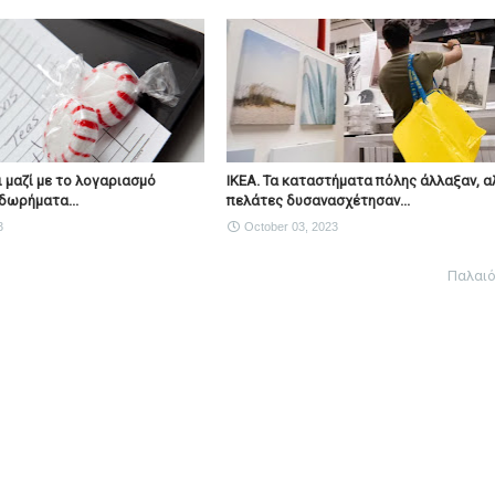
 μαζί με το λογαριασμό
IKEA. Τα καταστήματα πόλης άλλαξαν, α
δωρήματα...
πελάτες δυσανασχέτησαν...
3
October 03, 2023
Παλαι