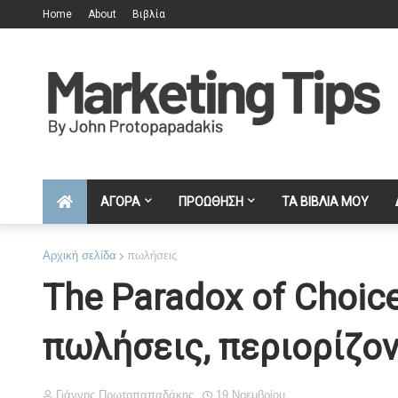
Home
About
Βιβλία
ΑΓΟΡΑ
ΠΡΟΩΘΗΣΗ
ΤΑ ΒΙΒΛΙΑ ΜΟΥ
Αρχική σελίδα
πωλήσεις
The Paradox of Choic
πωλήσεις, περιορίζον
Γιάννης Πρωτοπαπαδάκης
19 Νοεμβρίου