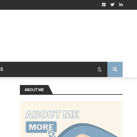
ES
ABOUT ME