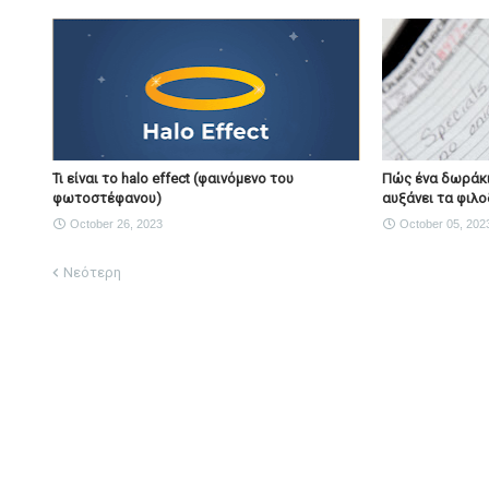
Τι είναι το halo effect (φαινόμενο του
Πώς ένα δωράκι
φωτοστέφανου)
αυξάνει τα φιλο
October 26, 2023
October 05, 202
Νεότερη