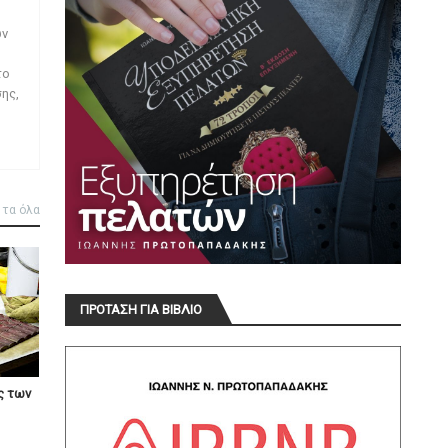
ων
το
ης,
 τα όλα
ΠΡΟΤΑΣΗ ΓΙΑ ΒΙΒΛΙΟ
ς των