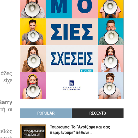
λάδες
 είχε
Barry
τή οι
POPULAR
RECENTS
Τουρισμός: Το "Ανοίξαμε και σας
καθώς
περιμένουμε" πέθανε...