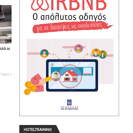
λλά οι
ότερη
HOTELTRAINING