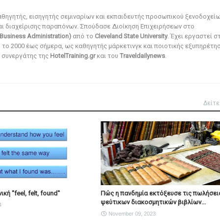
αθηγητής, εισηγητής σεμιναρίων και εκπαιδευτής προσωπικού ξενοδοχεί
αι διαχείρισης παραπόνων. Σπούδασε Διοίκηση Επιχειρήσεων στο
Business Administration)
από το
Cleveland State University
. Έχει εργαστεί σ
ό το 2000 έως σήμερα, ως καθηγητής μάρκετινγκ και ποιοτικής εξυπηρέτησ
αι συνεργάτης της
HotelTraining.gr
και του
Traveldailynews
.
Δείτε
κή ''feel, felt, found''
Πώς η πανδημία εκτόξευσε τις πωλήσει
ψεύτικων διακοσμητικών βιβλίων...
4
November 09, 2023