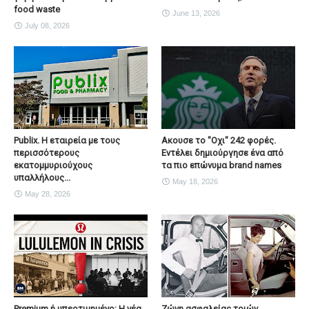
food waste
June 13, 2026
July 08, 2026
Publix. Η εταιρεία με τους
Ακουσε το "Οχι" 242 φορές.
περισσότερους
Εντέλει δημιούργησε ένα από
εκατομμυριούχους
τα πιο επώνυμα brand names
υπαλλήλους...
May 18, 2026
May 28, 2026
Premium ή υπερτιμημένο; Η νέα
Ζώνη ασφαλείας τριών