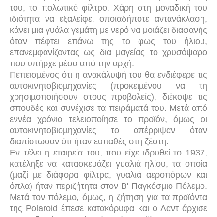
του, το πολωτικό φίλτρο. Χάρη στη μοναδική του
ιδιότητα να εξαλείφει οποιαδήποτε αντανάκλαση,
κάνει μια γυάλα γεμάτη με νερό να μοιάζει διαφανής
όταν πέφτει επάνω της το φως του ήλιου,
επανεμφανίζοντας ως δια μαγείας το χρυσόψαρο
που υπήρχε μέσα από την αρχή.
Πεπεισµένος ότι η ανακάλυψή του θα ενδιέφερε τις
αυτοκινητοβιοµηχανίες (προκειµένου να τη
χρησιµοποιήσουν στους προβολείς), διέκοψε τις
σπουδές και συνέχισε τα πειράµατά του. Μετά από
εννέα χρόνια τελειοποίησε το προϊόν, όµως οι
αυτοκινητοβιοµηχανίες το απέρριψαν όταν
διαπίστωσαν ότι ήταν ευπαθές στη ζέστη.
Εν τέλει η εταιρεία του, που είχε ιδρυθεί το 1937,
κατέληξε να κατασκευάζει γυαλιά ηλίου, τα οποία
(µαζί µε διάφορα φίλτρα, γυαλιά αεροπόρων και
όπλα) ήταν περιζήτητα στον Β' Παγκόσµιο Πόλεµο.
Μετά τον πόλεµο, όµως, η ζήτηση για τα προϊόντα
της Polaroid έπεσε κατακόρυφα και ο Λαντ άρχισε