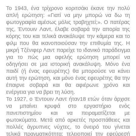
Το 1943, ένα τρίχρονο κοριτσάκι έκανε την πολύ
απλή ερώτηση: «Γιατί να µην µπορώ να δω τη
φωτογραφία αµέσως µόλις τραβηχτεί;». Ο πατέρας
της, Έντουιν Λαντ, έλαβε σοβαρά την απορία της
κόρης του και τελικά ανακάλυψε την κάµερα και το
φιλµ που θα ικανοποιούσαν την επιθυµία της. Η
µικρή Τζένιφερ Λαντ παρείχε το ιδανικό παράδειγµα
για το πώς µια αφελής ερώτηση µπορεί να
οδηγήσει σε µια ιστορική ανακάλυψη. Μόνο ένα
παιδί (ή ένας εφευρέτης) θα µπορούσε να κάνει
αυτή την ερώτηση, και µόνο ένας εφευρέτης θα την
έπαιρνε σοβαρά και θα αφιέρωνε χρόνο και
ενέργεια για να βρει τη λύση.
Το 1927, ο Έντουιν Λαντ ήταν18 ετών όταν άρχισε
να µπαίνει κρυφά στο εργαστήριο ενός
πανεπιστηµίου και να πειραµατίζεται µε
φωτοκύµατα. Μετά από αρκετές προσπάθειες και
πολλές άγρυπνες νύχτες, το όνειρό του γίνεται
τελικά πραγματικότητα: τελειοποιεί την εφεύρεσή