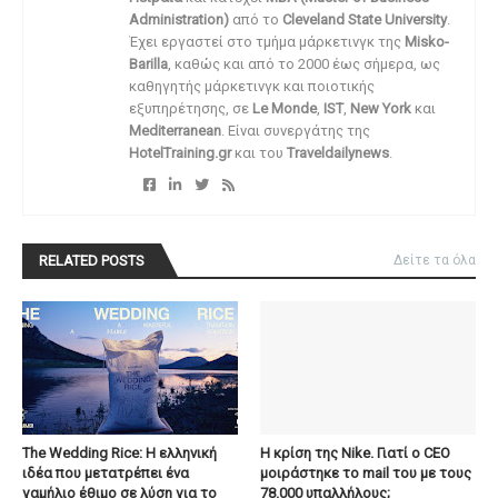
Administration)
από το
Cleveland State University
.
Έχει εργαστεί στο τμήμα μάρκετινγκ της
Misko-
Barilla
, καθώς και από το 2000 έως σήμερα, ως
καθηγητής μάρκετινγκ και ποιοτικής
εξυπηρέτησης, σε
Le Monde
,
IST
,
New York
και
Mediterranean
. Είναι συνεργάτης της
HotelTraining.gr
και του
Traveldailynews
.
RELATED POSTS
Δείτε τα όλα
The Wedding Rice: Η ελληνική
Η κρίση της Nike. Γιατί ο CEO
ιδέα που μετατρέπει ένα
μοιράστηκε το mail του με τους
γαμήλιο έθιμο σε λύση για το
78.000 υπαλλήλους;