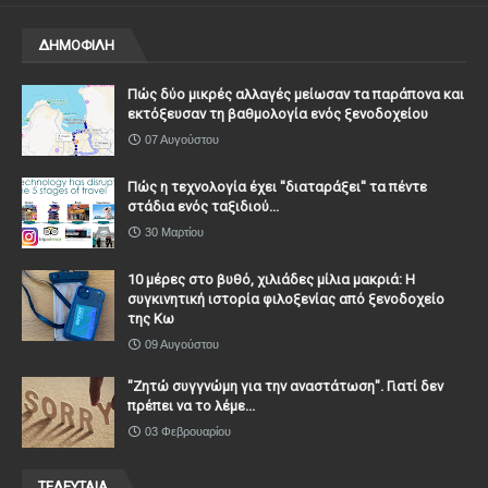
ΔΗΜΟΦΙΛΗ
Πώς δύο μικρές αλλαγές μείωσαν τα παράπονα και
εκτόξευσαν τη βαθμολογία ενός ξενοδοχείου
07 Αυγούστου
Πώς η τεχνολογία έχει ''διαταράξει'' τα πέντε
στάδια ενός ταξιδιού...
30 Μαρτίου
10 μέρες στο βυθό, χιλιάδες μίλια μακριά: Η
συγκινητική ιστορία φιλοξενίας από ξενοδοχείο
της Κω
09 Αυγούστου
"Ζητώ συγγνώμη για την αναστάτωση". Γιατί δεν
πρέπει να το λέμε...
03 Φεβρουαρίου
ΤΕΛΕΥΤΑΙΑ