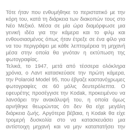
Τότε ήταν που ενθυµήθηκε το περιστατικό µε την
κόρη του, κατά τη διάρκεια των διακοπών τους στο
Νέο Μεξικό. Μέσα σε µία ώρα διαµόρφωσε µια
γενική ιδέα για την κάµερα και το φιλµ και
ενθουσιασµένος όπως ήταν έτρεξε σε ένα φίλο για
να του περιγράψει µε κάθε λεπτοµέρεια τη µηχανή
µέσα στην οποία θα γινόταν η εκτύπωση της
φωτογραφίας.
Τελικά, το 1947, µετά από τέσσερα ολόκληρα
χρόνια, ο Λαντ κατασκεύασε την πρώτη κάµερα,
την Polaroid Model 95, που έβγαζε καστανόχρωµες
φωτογραφίες σε 60 µόλις δευτερόλεπτα. Ο
εφευρέτης προσέγγισε την Kodak, προκειµένου να
λανσάρει την ανακάλυψή του, η οποία όµως
αρνήθηκε θεωρώντας ότι δεν θα είχε µεγάλη
διάρκεια ζωής. Αργότερα βέβαια, η Kodak θα είχε
τροµερή δυσκολία στο να κατασκευάσει µια
αντίστοιχη µηχανή και να µην καταπατήσει την