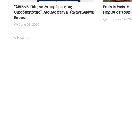
"AIRBNB. Πώς να Διαπρέψεις ως
Emily in Paris: 
Οικοδεσπότης". Αισίως στην Β' (ανανεωμένη)
Παρίσι σε τουρι
Εκδοση
February 14, 20
June 01, 2026
Νεότερη