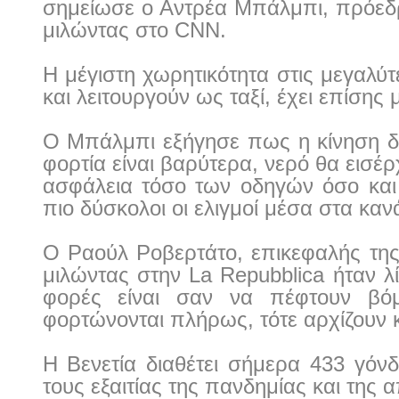
σημείωσε ο Αντρέα Μπάλμπι, πρόεδ
μιλώντας στο CNN.
Η μέγιστη χωρητικότητα στις μεγαλύ
και λειτουργούν ως ταξί, έχει επίσης 
Ο Μπάλμπι εξήγησε πως η κίνηση δε
φορτία είναι βαρύτερα, νερό θα εισέρχ
ασφάλεια τόσο των οδηγών όσο και 
πιο δύσκολοι οι ελιγμοί μέσα στα καν
Ο Ραούλ Ροβερτάτο, επικεφαλής τη
μιλώντας στην La Repubblica ήταν λ
φορές είναι σαν να πέφτουν βόμ
φορτώνονται πλήρως, τότε αρχίζουν κα
Η Βενετία διαθέτει σήμερα 433 γό
τους εξαιτίας της πανδημίας και της