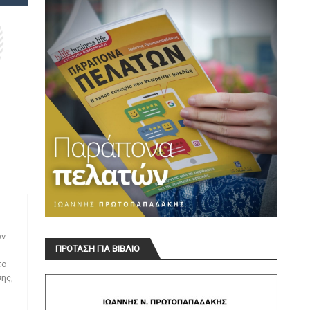
ων
ΠΡΟΤΑΣΗ ΓΙΑ ΒΙΒΛΙΟ
το
ης,