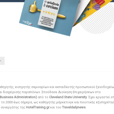
αθηγητής, εισηγητής σεμιναρίων και εκπαιδευτής προσωπικού ξενοδοχεί
αι διαχείρισης παραπόνων. Σπούδασε Διοίκηση Επιχειρήσεων στο
Business Administration)
από το
Cleveland State University
. Έχει εργαστεί σ
ό το 2000 έως σήμερα, ως καθηγητής μάρκετινγκ και ποιοτικής εξυπηρέτησ
αι συνεργάτης της
HotelTraining.gr
και του
Traveldailynews
.