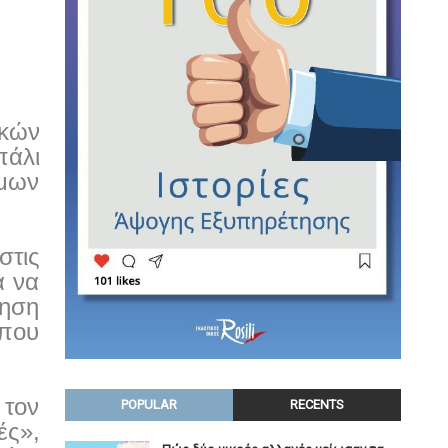
ικών
πάλι
όμων
στις
α να
ξηση
 που
 τον
POPULAR
RECENTS
ές»,