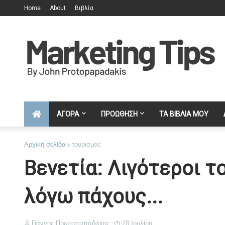
Home
About
Βιβλία
ΑΓΟΡΑ
ΠΡΟΩΘΗΣΗ
ΤΑ ΒΙΒΛΙΑ ΜΟΥ
Αρχική σελίδα
τουρισμός
Βενετία: Λιγότεροι τ
λόγω πάχους...
Γιάννης Πρωτοπαπαδάκης
28 Ιουλίου