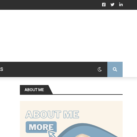
ES
ABOUT ME