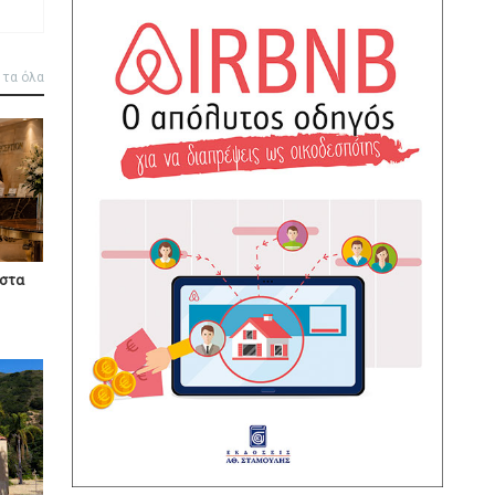
 τα όλα
ίστα