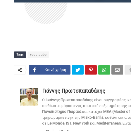
Tags
τουρισμός
Κοινή χρήση
Γιάννης Πρωτοπαπαδάκης
O
Ιωάννης Πρωτοπαπαδάκης
είναι συγγραφέας, κ
σε θέματα μάρκετινγκ, ποιοτικής εξυπηρέτησης κ
Πανεπιστήμιο Πειραιά
και κατέχει
MBA (Master of 
τμήμα μάρκετινγκ της
Misko-Barilla
, καθώς και απ
σε
Le Monde
,
IST
,
New York
και
Mediterranean
. Είν