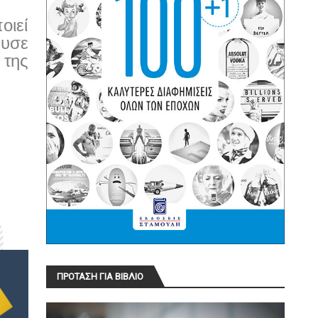
ιεί
ευσε
 της
.
ΠΡΟΤΑΣΗ ΓΙΑ ΒΙΒΛΙΟ