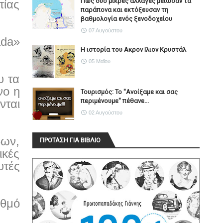
Πώς δύο μικρές αλλαγές μείωσαν τα
τίας
παράπονα και εκτόξευσαν τη
βαθμολογία ενός ξενοδοχείου
07 Αυγούστου
ada»
Η ιστορία του Ακρον Ιλιον Κρυστάλ
05 Μαΐου
υ τα
νο η
Τουρισμός: Το "Ανοίξαμε και σας
νται
περιμένουμε" πέθανε...
02 Αυγούστου
δων,
ΠΡΟΤΑΣΗ ΓΙΑ ΒΙΒΛΙΟ
ικές
τές
ιθμό