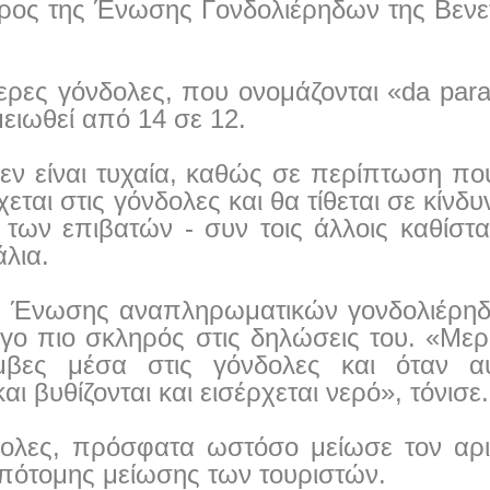
ρος της Ένωσης Γονδολιέρηδων της Βενε
τερες γόνδολες, που ονομάζονται «da par
μειωθεί από 14 σε 12.
ν είναι τυχαία, καθώς σε περίπτωση πο
εται στις γόνδολες και θα τίθεται σε κίνδυ
των επιβατών - συν τοις άλλοις καθίστα
άλια.
ς Ένωσης αναπληρωματικών γονδολιέρη
ίγο πιο σκληρός στις δηλώσεις του. «Μερ
βες μέσα στις γόνδολες και όταν αυ
ι βυθίζονται και εισέρχεται νερό», τόνισε.
νδολες, πρόσφατα ωστόσο μείωσε τον αρ
 απότομης μείωσης των τουριστών.