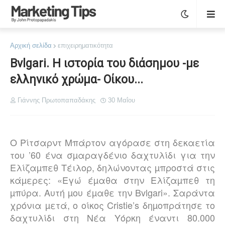
Αρχική σελίδα
επιχειρηματικότητα
Bvlgari. Η ιστορία του διάσημου -με
ελληνικό χρώμα- Οίκου...
Γιάννης Πρωτοπαπαδάκης
30 Μαΐου
Ο Ρίτσαρντ Μπάρτον αγόρασε στη δεκαετία
του ’60 ένα σµαραγδένιο δαχτυλίδι για την
Ελίζαµπεθ Τέιλορ, δηλώνοντας µπροστά στις
κάµερες: «Εγώ έµαθα στην Ελίζαµπεθ τη
µπύρα. Αυτή µου έµαθε την Bvlgari». Σαράντα
χρόνια µετά, ο οίκος
Cristie
’
s
δηµοπράτησε το
δαχτυλίδι στη Νέα Υόρκη έναντι 80.000