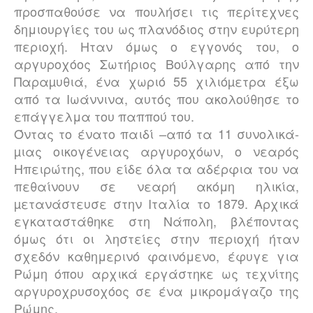
προσπαθούσε να πουλήσει τις περίτεχνες
δημιουργίες του ως πλανόδιος στην ευρύτερη
περιοχή. Ηταν όμως ο εγγονός του, ο
αργυροχόος Σωτήριος Βούλγαρης από την
Παραµυθιά, ένα χωριό 55 χιλιόµετρα έξω
από τα Ιωάννινα, αυτός που ακολούθησε το
επάγγελμα του παππού του.
Όντας το ένατο παιδί –από τα 11 συνολικά-
µιας οικογένειας αργυροχόων, ο νεαρός
Ηπειρώτης, που είδε όλα τα αδέρφια του να
πεθαίνουν σε νεαρή ακόμη ηλικία,
µετανάστευσε στην Ιταλία το 1879. Αρχικά
εγκαταστάθηκε στη Νάπολη, βλέποντας
όμως ότι οι ληστείες στην περιοχή ήταν
σχεδόν καθημερινό φαινόμενο, έφυγε για
Ρώμη όπου αρχικά εργάστηκε ως τεχνίτης
αργυροχρυσοχόος σε ένα μικρομάγαζο της
Ρώμης.