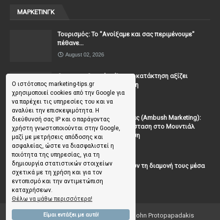
ΜΑΡΚΕΤΙΝΓΚ
Τουρισμός: Το "Ανοίξαμε και σας περιμένουμε"
πέθανε...
August 02, 2026
Casanova Complex: Όταν η κατάκτηση αξίζει
Ο ιστότοπος marketing-tips.gr
περισσότερο από τη σχέση
χρησιμοποιεί cookies από την Google για
July 31, 2026
να παρέχει τις υπηρεσίες του και να
αναλύει την επισκεψιμότητα. Η
To Μάρκετινγκ της Ενέδρας (Ambush Marketing):
διεύθυνσή σας IP και ο παράγοντας
Πώς να κλέψεις την παράσταση στο Μουντιάλ
χρήστη γνωστοποιούνται στην Google,
χωρίς (επίσημη) πρόσκληση
μαζί με μετρήσεις απόδοσης και
ασφαλείας, ώστε να διασφαλιστεί η
July 19, 2026
ποιότητα της υπηρεσίας, για τη
δημιουργία στατιστικών στοιχείων
Γιατί οι επισκέπτες ξεχνούν τη διαμονή τους μέσα
σχετικά με τη χρήση και για τον
σε 48 ώρες;
εντοπισμό και την αντιμετώπιση
July 10, 2026
καταχρήσεων.
Θέλω να μάθω περισσότερα!
Είμαι εντάξει με αυτό!
Copyright ©
2026
Marketing Tips | by John Protopapadakis