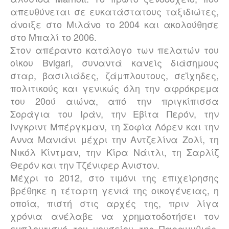
απευθύνεται σε ευκατάστατους ταξιδιώτες,
άνοιξε στο Μιλάνο το 2004 και ακολούθησε
στο Μπαλί το 2006.
Στον απέραντο κατάλογο των πελατών του
οίκου B
v
lgari, συναντά κανείς διάσημους
σταρ, βασιλιάδες, ζάμπλουτους, σεΐχηδες,
πολιτικούς και γενικώς όλη την αφρόκρεμα
του 20ού αιώνα, από την πριγκίπισσα
Σοράγια του Ιράν, την Εβίτα Περόν, την
Ινγκριντ Μπέργκμαν, τη Σοφία Λόρεν και την
Αννα Μανιάνι μέχρι την Αντζελίνα Ζολί, τη
Νικόλ Κίντμαν, την Κίρα Νάιτλι, τη Σαρλίζ
Θερόν και την Τζένιφερ Ανιστον.
Μέχρι το 2012, στο τιµόνι της επιχείρησης
βρέθηκε η τέταρτη γενιά της οικογένειας, η
οποία, πιστή στις αρχές της, πριν λίγα
χρόνια ανέλαβε να χρηµατοδοτήσει τον
εµπλουτισµό του µουσείου της Παραμυθιάς,