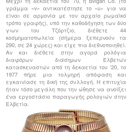
Μέχρι τη δεκαετία του ’70, η Bvlgari Co. (το
γράμμα «
v
» αντικατέστησε το «
u
» για να
είναι σε αρμονία με τον αρχαίο ρωμαϊκό
τρόπο γραφής), υπό την καθοδήγηση των δύο
γιων του Τζόρτζιο, διέθετε 44
κοσµηµατοπωλεία (σήμερα ξεπερνούν τα
290, σε 24 χώρες) και είχε πια διεθνοποιηθεί.
Αν και διέθετε στην αγορά ρολόγια
διαφόρων διάσηµων Ελβετών
κατασκευαστών από τη δεκαετία του ’20, το
1977 πήρε μια τολμηρή απόφαση και
εγκαινίασε τη δική της συλλογή. Η επιτυχία
ήταν τόσο µεγάλη που την ώθησε να ανοίξει
ένα εργοστάσιο παραγωγής ρολογιών στην
Ελβετία.