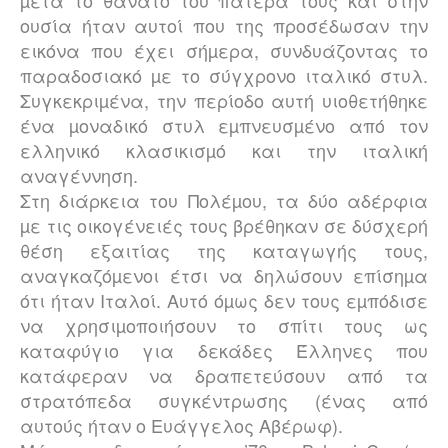
µετά το θάνατο του πατέρα τους και στην
ουσία ήταν αυτοί που της προσέδωσαν την
εικόνα που έχει σήµερα, συνδυάζοντας το
παραδοσιακό µε το σύγχρονο ιταλικό στυλ.
Συγκεκριµένα, την περίοδο αυτή υιοθετήθηκε
ένα µοναδικό στυλ εµπνευσµένο από τον
ελληνικό κλασικισµό και την ιταλική
αναγέννηση.
Στη διάρκεια του Πολέµου, τα δύο αδέρφια
µε τις οικογένειές τους βρέθηκαν σε δύσχερή
θέση εξαιτίας της καταγωγής τους,
αναγκαζόµενοι έτσι να δηλώσουν επίσηµα
ότι ήταν Ιταλοί. Αυτό όµως δεν τους εµπόδισε
να χρησιµοποιήσουν το σπίτι τους ως
καταφύγιο για δεκάδες Έλληνες που
κατάφεραν να δραπετεύσουν από τα
στρατόπεδα συγκέντρωσης (ένας από
αυτούς ήταν ο Ευάγγελος Αβέρωφ).