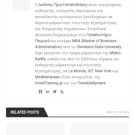
O
Ιωάννης Πρωτοπαπαδάκης
είναι συγγραφέας,
καθηγητής, εισηγητής σεμιναρίων και
εκπαιδευτής προσωπικού ξενοδοχείων σε
θέματα μάρκετινγκ, ποιοτικής εξυπηρέτησης
και διαχείρισης παραπόνων. Σπούδασε
Διοίκηση Επιχειρήσεων στο
Πανεπιστήμιο
Πειραιά
και κατέχει
MBA (Master of Business
Administration)
από το
Cleveland State University
.
Έχει εργαστεί στο τμήμα μάρκετινγκ της
Misko-
Barilla
, καθώς και από το 2000 έως σήμερα, ως
καθηγητής μάρκετινγκ και ποιοτικής
εξυπηρέτησης, σε
Le Monde
,
IST
,
New York
και
Mediterranean
. Είναι συνεργάτης της
HotelTraining.gr
και του
Traveldailynews
.
RELATED POSTS
Δείτε τα όλα