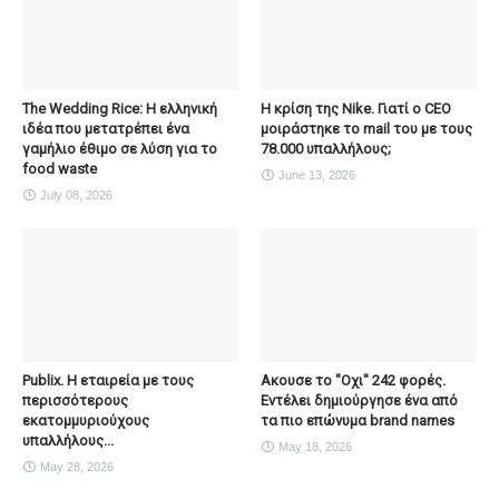
The Wedding Rice: Η ελληνική
Η κρίση της Nike. Γιατί ο CEO
ιδέα που μετατρέπει ένα
μοιράστηκε το mail του με τους
γαμήλιο έθιμο σε λύση για το
78.000 υπαλλήλους;
food waste
June 13, 2026
July 08, 2026
Publix. Η εταιρεία με τους
Ακουσε το "Οχι" 242 φορές.
περισσότερους
Εντέλει δημιούργησε ένα από
εκατομμυριούχους
τα πιο επώνυμα brand names
υπαλλήλους...
May 18, 2026
May 28, 2026