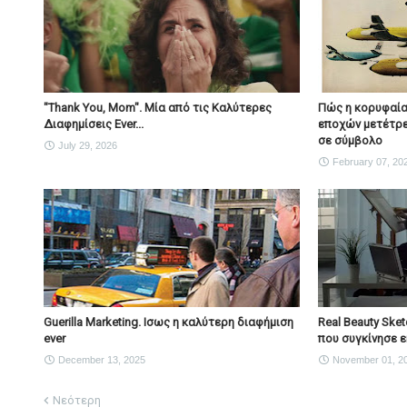
"Thank You, Mοm". Μία από τις Καλύτερες
Πώς η κορυφαία
Διαφημίσεις Ever...
εποχών μετέτρε
σε σύμβολο
July 29, 2026
February 07, 20
Guerilla Marketing. Ισως η καλύτερη διαφήμιση
Real Beauty Sket
ever
που συγκίνησε 
December 13, 2025
November 01, 2
Νεότερη