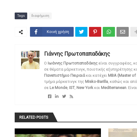
Tags
διαφήμιση
Κοινή χρήση
Γιάννης Πρωτοπαπαδάκης
O
Ιωάννης Πρωτοπαπαδάκης
είναι συγγραφέας, κ
σε θέματα μάρκετινγκ, ποιοτικής εξυπηρέτησης κ
Πανεπιστήμιο Πειραιά
και κατέχει
MBA (Master of 
τμήμα μάρκετινγκ της
Misko-Barilla
, καθώς και απ
σε
Le Monde
,
IST
,
New York
και
Mediterranean
. Είν
RELATED POSTS