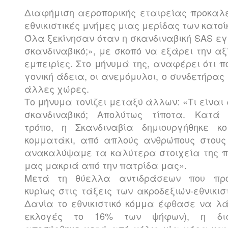
Διαφήμιση αεροπορικής εταιρείας προκαλ
εθνικιστικές μνήμες μιας μερίδας των κατοί
Όλα ξεκίνησαν όταν η σκανδιναβική SAS εγ
σκανδιναβικό;», με σκοπό να εξάρει την αξ
εμπειρίες. Στο μήνυμά της, αναφέρει ότι π
γονική άδεια, οι ανεμόμυλοι, ο συνδετήρας
άλλες χώρες.
Το μήνυμα τονίζει μεταξύ άλλων: «Τι είναι
σκανδιναβικό; Απολύτως τίποτα. Κατά 
τρόπο, η Σκανδιναβία δημιουργήθηκε κο
κομματάκι, από απλούς ανθρώπους στους 
ανακαλύψαμε τα καλύτερα στοιχεία της π
μας μακριά από την πατρίδα μας».
Μετά τη θύελλα αντιδράσεων που πρ
κυρίως στις τάξεις των ακροδεξιών-εθνικισ
Δανία το εθνικιστικό κόμμα έφθασε να λά
εκλογές το 16% των ψήφων), η δια