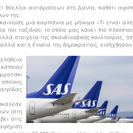
εί θύελλα αντιδράσεων στη Δανία, καθότι αφύπ
κων της.
καινίασε μια καμπάνια με μήνυμα «Τι είναι αλή
ία του ταξιδιού, το οποίο μας κάνει πιο πλούσιο
ολλά στοιχεία της σκανδιναβικής κουλτούρας, ό
 αλλά και η έννοια της δημοκρατίας, εισήχθησα
 αλήθεια
κάποιον
μματάκι
οποίους
ατρίδας
οκάλεσε
τών (στη
βει στις
φήμιση