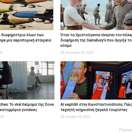
 διαφημίστρια όλων των
Όταν τα Χριστούγεννα νίκησαν τον πόλε
ψε μια αεροπορική εταιρεία
διαφήμιση της Sainsbury’s που άγγιξε το
κόσμο
26
December 23, 2025
ches: Το viral πείραμα της Dove
AI κεμπάπ στην Κωνσταντινούπολη: Πώς
εκατομμύρια γυναίκες
τεχνητή νοημοσύνη ξεγελά τουρίστες
025
October 25, 2025
Παλαι