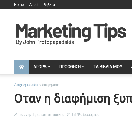
Home
About
Βιβλία
ΑΓΟΡΑ
ΠΡΟΩΘΗΣΗ
ΤΑ ΒΙΒΛΙΑ ΜΟΥ
Αρχική σελίδα
διαφήμιση
Οταν η διαφήμιση ξυπν
Γιάννης Πρωτοπαπαδάκης
18 Φεβρουαρίου