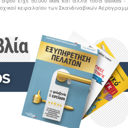
ού είχε 50.000 likes και άλλα τόσα dislikes -
ετοχικού κεφαλαίου των Σκανδιναβικών Αερογραμμ