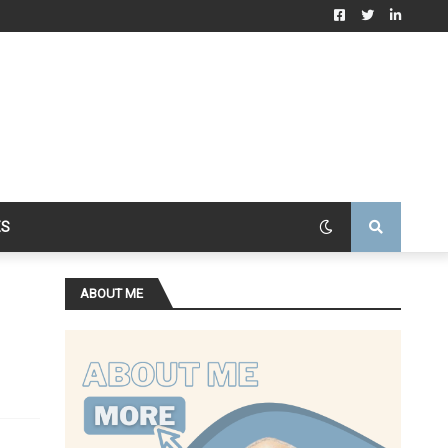
ES
ABOUT ME