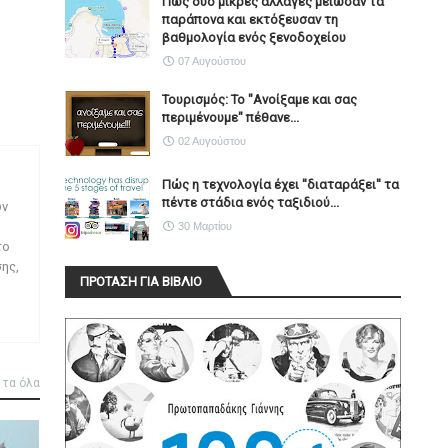
Πώς δύο μικρές αλλαγές μείωσαν τα
παράπονα και εκτόξευσαν τη
βαθμολογία ενός ξενοδοχείου
07 Αυγούστου
Τουρισμός: Το "Ανοίξαμε και σας
περιμένουμε" πέθανε...
02 Αυγούστου
Πώς η τεχνολογία έχει ''διαταράξει'' τα
πέντε στάδια ενός ταξιδιού...
ων
30 Μαρτίου
το
ης,
ΠΡΟΤΑΣΗ ΓΙΑ ΒΙΒΛΙΟ
 τα όλα