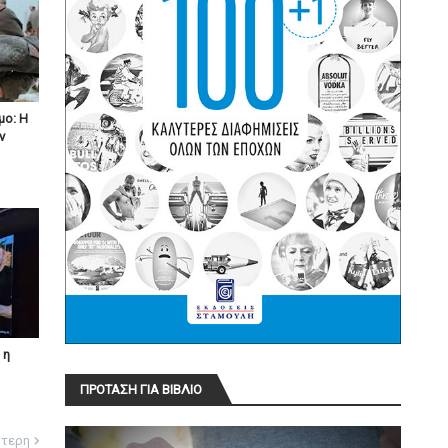
μο: Η
ν
 η
ΠΡΟΤΑΣΗ ΓΙΑ ΒΙΒΛΙΟ
ότερη