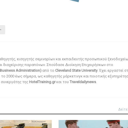
αθηγητής, εισηγητής σεμιναρίων και εκπαιδευτής προσωπικού ξενοδοχεί
αι διαχείρισης παραπόνων. Σπούδασε Διοίκηση Επιχειρήσεων στο
Business Administration)
από το
Cleveland State University
. Έχει εργαστεί σ
ό το 2000 έως σήμερα, ως καθηγητής μάρκετινγκ και ποιοτικής εξυπηρέτησ
αι συνεργάτης της
HotelTraining.gr
και του
Traveldailynews
.
Δείτε