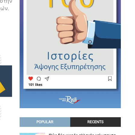
 στην
ών.
POPULAR
RECENTS