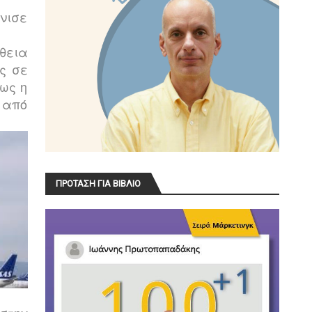
νισε
θεια
υς σε
πως η
ν από
ΠΡΟΤΑΣΗ ΓΙΑ ΒΙΒΛΙΟ