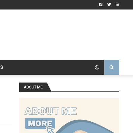
ES
ABOUT ME