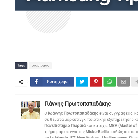
Tags
τουρισμός
Κοινή χρήση
Γιάννης Πρωτοπαπαδάκης
O
Ιωάννης Πρωτοπαπαδάκης
είναι συγγραφέας, κ
σε θέματα μάρκετινγκ, ποιοτικής εξυπηρέτησης κ
Πανεπιστήμιο Πειραιά
και κατέχει
MBA (Master of 
τμήμα μάρκετινγκ της
Misko-Barilla
, καθώς και απ
σε
Le Monde
,
IST
,
New York
και
Mediterranean
. Είν