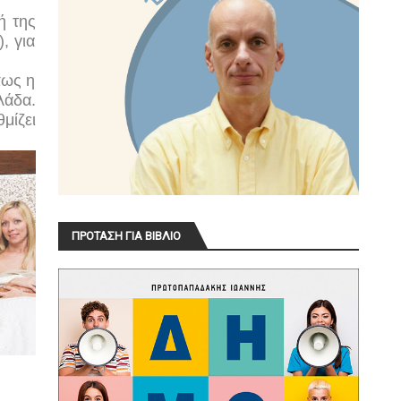
ή της
, για
πως η
λάδα.
μίζει
ΠΡΟΤΑΣΗ ΓΙΑ ΒΙΒΛΙΟ