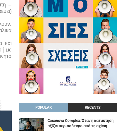
ώπη –
εύει)
λουν,
αλικά
α και
φή με
ινητό
POPULAR
RECENTS
Casanova Complex: Όταν η κατάκτηση
αξίζει περισσότερο από τη σχέση