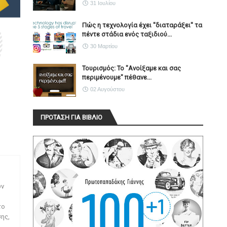
31 Ιουλίου
Πώς η τεχνολογία έχει ''διαταράξει'' τα
πέντε στάδια ενός ταξιδιού...
30 Μαρτίου
Τουρισμός: Το "Ανοίξαμε και σας
περιμένουμε" πέθανε...
02 Αυγούστου
ΠΡΟΤΑΣΗ ΓΙΑ ΒΙΒΛΙΟ
ων
το
ης,