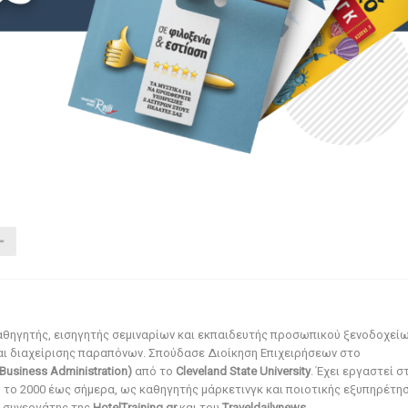
αθηγητής, εισηγητής σεμιναρίων και εκπαιδευτής προσωπικού ξενοδοχεί
αι διαχείρισης παραπόνων. Σπούδασε Διοίκηση Επιχειρήσεων στο
Business Administration)
από το
Cleveland State University
. Έχει εργαστεί σ
ό το 2000 έως σήμερα, ως καθηγητής μάρκετινγκ και ποιοτικής εξυπηρέτησ
αι συνεργάτης της
HotelTraining.gr
και του
Traveldailynews
.