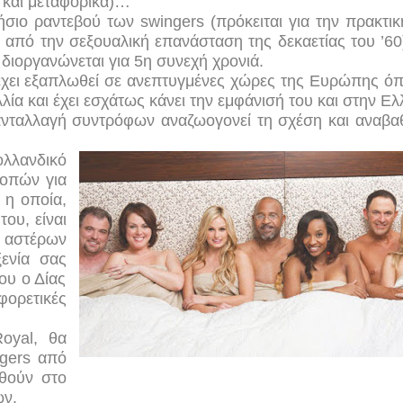
ά και μεταφορικά)…
τήσιο ραντεβού των
swingers
(πρόκειται για την πρακτικ
από την σεξουαλική επανάσταση της δεκαετίας του ’60)
 διοργανώνεται για 5η συνεχή χρονιά.
 έχει εξαπλωθεί σε ανεπτυγμένες χώρες της Ευρώπης ό
λία και έχει εσχάτως κάνει την εμφάνισή του και στην Ελ
 ανταλλαγή συντρόφων αναζωογονεί τη σχέση και αναβαθ
λανδικό
κοπών για
 η οποία,
του, είναι
 αστέρων
ξενία σας
ου ο Δίας
ορετικές
Royal,
θα
gers από
οθούν στο
ων.