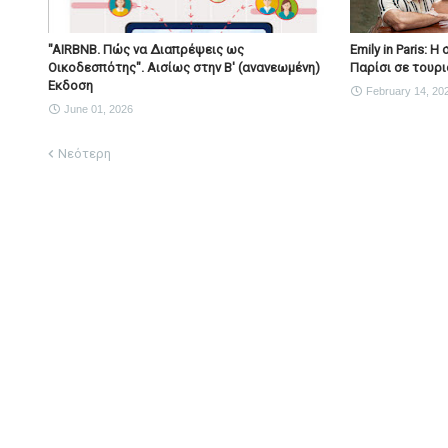
"AIRBNB. Πώς να Διαπρέψεις ως
Emily in Paris: 
Οικοδεσπότης". Αισίως στην Β' (ανανεωμένη)
Παρίσι σε τουρι
Εκδοση
February 14, 20
June 01, 2026
Νεότερη