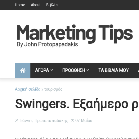
Home
About
Βιβλία
ΑΓΟΡΑ
ΠΡΟΩΘΗΣΗ
ΤΑ ΒΙΒΛΙΑ ΜΟΥ
Αρχική σελίδα
τουρισμός
Swingers. Εξαήμερο ρ
Γιάννης Πρωτοπαπαδάκης
07 Μαΐου