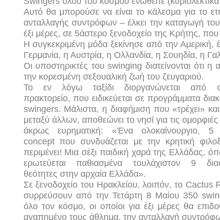
Swingers
όλου του κόσμου ενωθείτε (κυριολεκτικ
Αυτό θα μπορούσε να είναι το κάλεσμα για το ε
ανταλλαγής συντρόφων – έλκει την καταγωγή του 
έξι μέρες, σε 5άστερο ξενοδοχείο της Κρήτης, που
Η συγκεκριμένη μόδα ξεκίνησε από την Αμερική,
Γερμανία, η Αυστρία, η Ολλανδία, η Σουηδία, η Γαλ
Οι υποστηρικτές του
swinging
διατείνονται ότι η
την κορεσμένη σεξουαλική ζωή του ζευγαριού.
Το εν λόγω ταξίδι διοργανώνεται από ολ
πρακτορείο, που ειδικεύεται σε προγράμματα δια
swinge
r
s. Μάλιστα, η διαφήμιση που «τρέχει» και
μεταξύ άλλων, αποθεώνει το νησί για τις ομορφιές 
άκρως ευρηματική: «Ένα ολοκαίνουργιο, 5
concept που συνδυάζεται με την κρητική φιλο
περιμένει! Μια σέξι παιδική χαρά της Ελλάδας, όπ
ερωτεύεται παθιασμένα τουλάχιστον 9 διαφ
θεότητες στην αρχαία Ελλάδα».
Σε ξενοδοχείο του Ηρακλείου, λοιπόν, το Cactus 
συρρεύσουν από την Τετάρτη 8 Μαίου 350 swin
όλο τον κόσμο, οι οποίοι για έξι μέρες θα επιδ
αγαπημένο τους άθλημα, την ανταλλαγή συντρόφ