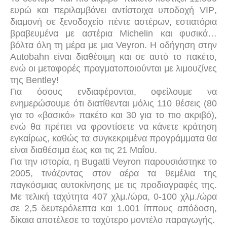
ευρώ και περιλαμβάνει αντίστοιχα υποδοχή
VIP
,
διαμονή σε ξενοδοχείο πέντε αστέρων, εστιατόρια
βραβευμένα με αστέρια
Michelin
και φυσικά…
βόλτα όλη τη μέρα με μια
Veyron
. Η οδήγηση στην
Autobahn
είναι διαθέσιμη και σε αυτό το πακέτο,
ενώ οι μεταφορές πραγματοποιούνται με λιμουζίνες
της
Bentley
!
Για όσους ενδιαφέρονται, οφείλουμε να
ενημερώσουμε ότι διατίθενται μόλις 110 θέσεις (80
για το «βασικό» πακέτο και 30 για το πιο ακριβό),
ενώ θα πρέπει να φροντίσετε να κάνετε κράτηση
εγκαίρως, καθώς τα συγκεκριμένα προγράμματα θα
είναι διαθέσιμα έως και τις 21 Μαΐου.
Για την ιστορία, η
Bugatti
Veyron
παρουσιάστηκε το
2005, τινάζοντας στον αέρα τα θεμέλια της
παγκόσμιας αυτοκίνησης με τις προδιαγραφές της.
Με τελική ταχύτητα 407 χλμ./ώρα, 0-100 χλμ./ώρα
σε 2,5 δευτερόλεπτα και 1.001 ίππους απόδοση,
δίκαια αποτέλεσε το ταχύτερο μοντέλο παραγωγής.