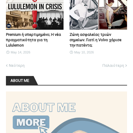
Premium ή υπερτιμημένο; Η νέα
Ζώνη ασφαλείας τριών
πραγματικότητα για τη
σημείων. Γιατί η Volvo χάρισε
Lululemon
την πατέντα;
May 14, 2026
May 10, 2026
Νεότερη
Παλαιότερη
ABOUT ME