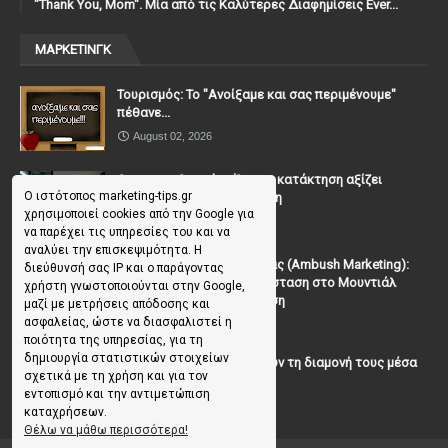
"Thank You, Mοm". Μία από τις Καλύτερες Διαφημίσεις Ever...
ΜΑΡΚΕΤΙΝΓΚ
Τουρισμός: Το "Ανοίξαμε και σας περιμένουμε"
πέθανε...
August 02, 2026
Casanova Complex: Όταν η κατάκτηση αξίζει
Ο ιστότοπος marketing-tips.gr
περισσότερο από τη σχέση
χρησιμοποιεί cookies από την Google για
July 31, 2026
να παρέχει τις υπηρεσίες του και να
αναλύει την επισκεψιμότητα. Η
To Μάρκετινγκ της Ενέδρας (Ambush Marketing):
διεύθυνσή σας IP και ο παράγοντας
Πώς να κλέψεις την παράσταση στο Μουντιάλ
χρήστη γνωστοποιούνται στην Google,
χωρίς (επίσημη) πρόσκληση
μαζί με μετρήσεις απόδοσης και
ασφαλείας, ώστε να διασφαλιστεί η
July 19, 2026
ποιότητα της υπηρεσίας, για τη
δημιουργία στατιστικών στοιχείων
Γιατί οι επισκέπτες ξεχνούν τη διαμονή τους μέσα
σχετικά με τη χρήση και για τον
σε 48 ώρες;
εντοπισμό και την αντιμετώπιση
July 10, 2026
καταχρήσεων.
Θέλω να μάθω περισσότερα!