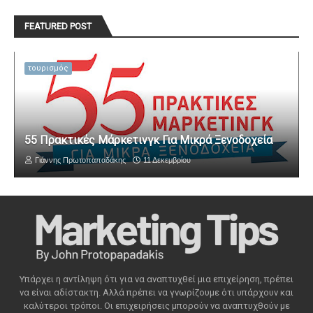
FEATURED POST
τουρισμός
55 Πρακτικές Μάρκετινγκ Για Μικρά Ξενοδοχεία
Γιάννης Πρωτοπαπαδάκης
11 Δεκεμβρίου
Υπάρχει η αντίληψη ότι για να αναπτυχθεί μια επιχείρηση, πρέπει
να είναι αδίστακτη. Αλλά πρέπει να γνωρίζουμε ότι υπάρχουν και
καλύτεροι τρόποι. Οι επιχειρήσεις μπορούν να αναπτυχθούν με