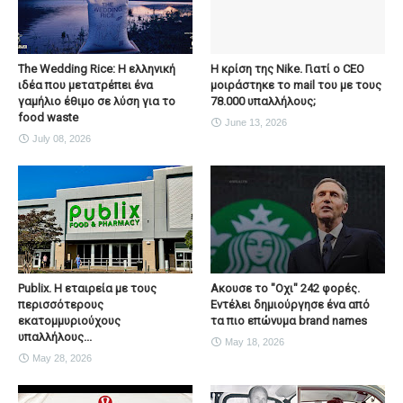
The Wedding Rice: Η ελληνική
Η κρίση της Nike. Γιατί ο CEO
ιδέα που μετατρέπει ένα
μοιράστηκε το mail του με τους
γαμήλιο έθιμο σε λύση για το
78.000 υπαλλήλους;
food waste
June 13, 2026
July 08, 2026
Publix. Η εταιρεία με τους
Ακουσε το "Οχι" 242 φορές.
περισσότερους
Εντέλει δημιούργησε ένα από
εκατομμυριούχους
τα πιο επώνυμα brand names
υπαλλήλους...
May 18, 2026
May 28, 2026