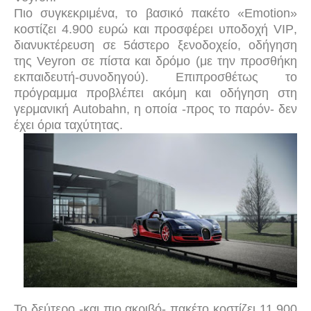
Πιο συγκεκριμένα, το βασικό πακέτο «
Emotion
»
κοστίζει 4.900 ευρώ και προσφέρει υποδοχή
VIP
,
διανυκτέρευση σε 5άστερο ξενοδοχείο, οδήγηση
της
Veyron
σε πίστα και δρόμο (με την προσθήκη
εκπαιδευτή-συνοδηγού). Επιπροσθέτως το
πρόγραμμα προβλέπει ακόμη και οδήγηση στη
γερμανική
Autobahn
, η οποία -προς το παρόν- δεν
έχει όρια ταχύτητας.
Το δεύτερο -και πιο ακριβό- πακέτο κοστίζει 11.900