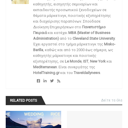
καθηγητής, εισηγητής σεμιναρίων και
εκπαιδευτής προσωπικού ξενοδοχείων σε
θέματα μάρκετινγκ, ποιοτικής εξυπηρέτησης
και διαχείρισης παραπόνων. Σπούδασε
Διοίκηση Επιχειρήσεων στο
Πανεπιστήμιο
Πειραιά
και κατέχει
MBA (Master of Business
Administration)
από το
Cleveland State University
.
Έχει εργαστεί στο τμήμα μάρκετινγκ της
Misko-
Barilla
, καθώς και από το 2000 έως σήμερα, ως
καθηγητής μάρκετινγκ και ποιοτικής
εξυπηρέτησης, σε
Le Monde
,
IST
,
New York
και
Mediterranean
. Είναι συνεργάτης της
HotelTraining.gr
και του
Traveldailynews
.
RELATED POSTS
Δείτε τα όλα