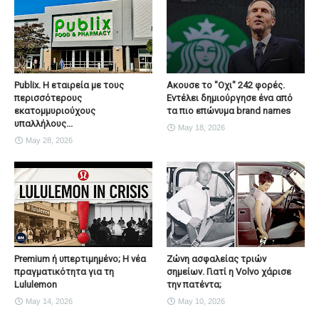
Publix. Η εταιρεία με τους
Ακουσε το "Οχι" 242 φορές.
περισσότερους
Εντέλει δημιούργησε ένα από
εκατομμυριούχους
τα πιο επώνυμα brand names
υπαλλήλους...
May 18, 2026
May 28, 2026
Premium ή υπερτιμημένο; Η νέα
Ζώνη ασφαλείας τριών
πραγματικότητα για τη
σημείων. Γιατί η Volvo χάρισε
Lululemon
την πατέντα;
May 14, 2026
May 10, 2026