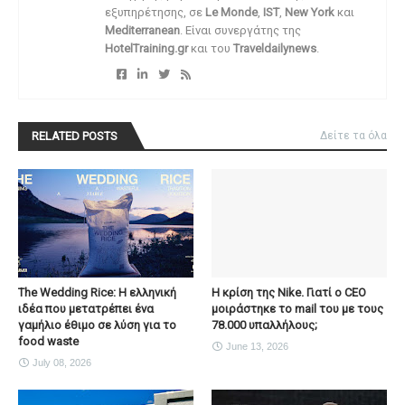
εξυπηρέτησης, σε
Le Monde
,
IST
,
New York
και
Mediterranean
. Είναι συνεργάτης της
HotelTraining.gr
και του
Traveldailynews
.
RELATED POSTS
Δείτε τα όλα
The Wedding Rice: Η ελληνική
Η κρίση της Nike. Γιατί ο CEO
ιδέα που μετατρέπει ένα
μοιράστηκε το mail του με τους
γαμήλιο έθιμο σε λύση για το
78.000 υπαλλήλους;
food waste
June 13, 2026
July 08, 2026