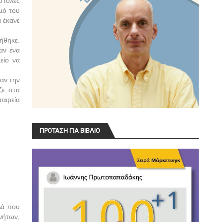
στολές
µό του
α έκανε
ήθηκε.
αν ένα
είο να
αν την
ζε στα
ταιρεία
ΠΡΟΤΑΣΗ ΓΙΑ ΒΙΒΛΙΟ
λά που
νήτων,