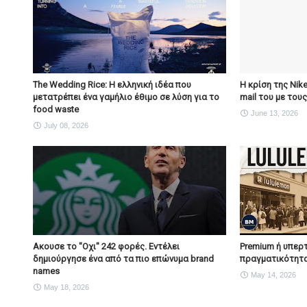
The Wedding Rice: Η ελληνική ιδέα που
Η κρίση της Nik
μετατρέπει ένα γαμήλιο έθιμο σε λύση για το
mail του με του
food waste
June 13, 2026
July 08, 2026
Ακουσε το "Οχι" 242 φορές. Εντέλει
Premium ή υπερτ
δημιούργησε ένα από τα πιο επώνυμα brand
πραγματικότητα
names
May 14, 2026
May 18, 2026