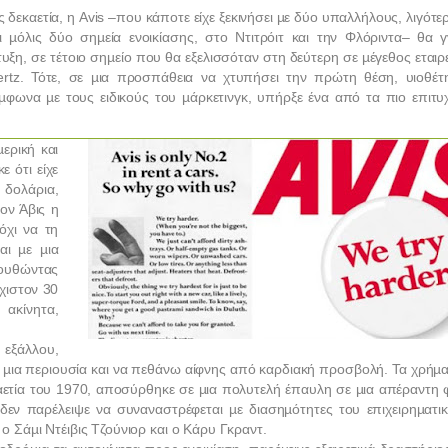
ς δεκαετία, η
Avis
–που κάποτε είχε ξεκινήσει µε δύο υπαλλήλους, λιγότε
ι µόλις δύο σηµεία ενοικίασης, στο Ντιτρόιτ και την Φλόριντα– θα γ
ξη, σε τέτοιο σηµείο που θα εξελισσόταν στη δεύτερη σε µέγεθος εταιρ
rtz
. Τότε, σε µια προσπάθεια να χτυπήσει την πρώτη θέση, υιοθέτ
µφωνα µε τους ειδικούς του µάρκετινγκ, υπήρξε ένα από τα πιο επιτυ
ερική και
ε ότι είχε
 δολάρια,
ον Άβις η
όχι να τη
αι µε µια
λουθώντας
χιστον 30
 ακίνητα,
 εξάλλου,
 µια περιουσία και να πεθάνω αίφνης από καρδιακή προσβολή. Τα χρήµα
εκαετία του 1970, αποσύρθηκε σε µια πολυτελή έπαυλη σε µια απέραντη 
ώ δεν παρέλειψε να συναναστρέφεται µε διασηµότητες του επιχειρηµατικ
, ο Σάµι Ντέιβις Τζούνιορ και ο Κάρυ Γκραντ.