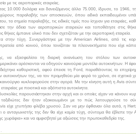
α µε τις αεροπορικές εταιρείες.
τας 10.000 δολάρια και δανειζόµενος άλλα 75.000, ίδρυσε, το 1946, 
ς χώρους παραλαβής των αποσκευών, όπου ειδικά εκπαιδευµένοι υπά
υ, τα σηµεία παραλαβής, τις ειδικές τιµές που ίσχυαν για εταιρείες, κα
ισε την άδεια των αεροπορικών εταιρειών και τοποθέτησε στις θήκ
θήκες έµπαινε υλικό που δεν σχετιζόταν µε την αεροπορική εταιρεία.
τα στην τύχη. Συνεργάστηκε µε την
American
Airlines
, από τις κορ
κστρατεία από κοινού, όπου τονιζόταν τα πλεονεκτήµατα που είχε κάπο
ης, να εξασφαλίσει τη διαρκή ανανέωση του στόλου των αυτοκι
 Αµερικάνοι αρέσκονται να οδηγούν καινούρια µοντέλα αυτοκινήτων. Η έφ
δείχτηκε καθοριστική, αφού έπεισε τη
Ford
, παραθέτοντας το επιχείρη
 αυτοκινήτων της, να τον προµηθεύει µία φορά το χρόνο, σε σχετικά χ
ε καινούργιο κυκλοφορούσε στην αγορά. Με την κίνηση αυτή η
Avis
σύντ
ταιρείας µε ποιοτικά και αξιόπιστα αυτοκίνητα.
δυσκολίες παρουσιάστηκαν στην αρχή και οι οποίες είχαν να κάνουν κυρ
 ταξιδιώτες δεν ήταν εξοικειωµένοι µε το πώς λειτουργούσε το σύ
vis
είχε χτυπήσει φλέβα χρυσού. Σαν να µην έφθαναν όλα αυτά, η
Hert
ι ο ανταγωνιστής της δεν θα είχε καµία τύχη, σύντοµα θα έβλεπε την
της χωράφια» και να αµφισβητεί µε αξιώσεις την πρωτοκαθεδρία της.
.