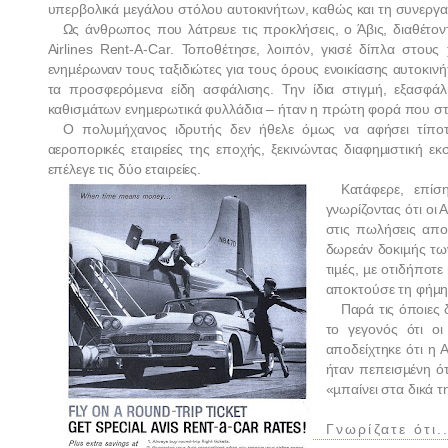
υπερβολικά µεγάλου στόλου αυτοκινήτων, καθώς και τη συνεργασί
Ως άνθρωπος που λάτρευε τις προκλήσεις, ο Άβις, διαθέτον
Airlines
Rent
-
A
-
Car
. Τοποθέτησε, λοιπόν, γκισέ δίπλα στου
ενηµέρωναν τους ταξιδιώτες για τους όρους ενοικίασης αυτοκινήτο
τα προσφερόµενα είδη ασφάλισης. Την ίδια στιγµή, εξασφάλ
καθισµάτων ενηµερωτικά φυλλάδια – ήταν η πρώτη φορά που στις 
Ο πολυµήχανος ιδρυτής δεν ήθελε όµως να αφήσει τίπο
αεροπορικές εταιρείες της εποχής, ξεκινώντας διαφηµιστική ε
επέλεγε τις δύο εταιρείες.
Κατάφερε, επίσ
γνωρίζοντας ότι οι
στις πωλήσεις απο
δωρεάν δοκιµής των
τιµές, µε οτιδήποτ
αποκτούσε τη φήµη ε
Παρά τις όποιες 
το γεγονός ότι οι
αποδείχτηκε ότι η
A
ήταν πεπεισµένη ότ
«µπαίνει στα δικά 
Γνωρίζατε ότι..