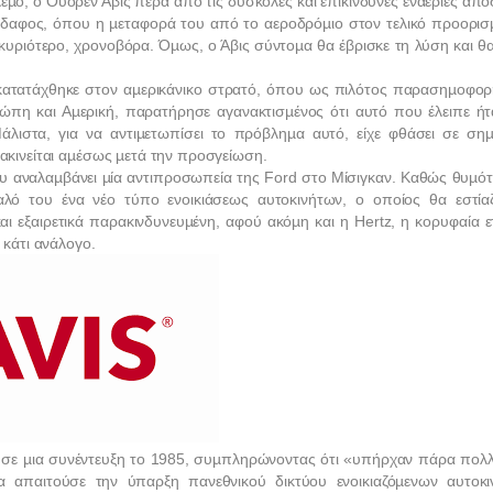
µο, ο Ουόρεν Αβις πέρα από τις δύσκολες και επικίνδυνες εναέριες απο
 έδαφος, όπου η µεταφορά του από το αεροδρόµιο στον τελικό προορισ
το κυριότερο, χρονοβόρα. Όµως, ο Άβις σύντοµα θα έβρισκε τη λύση και θ
 κατατάχθηκε στον αµερικάνικο στρατό, όπου ως πιλότος παρασηµοφορ
ώπη και Αµερική, παρατήρησε αγανακτισµένος ότι αυτό που έλειπε ήτ
άλιστα, για να αντιµετωπίσει το πρόβληµα αυτό, είχε φθάσει σε σηµ
ακινείται αµέσως µετά την προσγείωση.
ου αναλαµβάνει µία αντιπροσωπεία της
Ford
στο Μίσιγκαν. Καθώς θυµότ
υαλό του ένα νέο τύπο ενοικιάσεως αυτοκινήτων, ο οποίος θα εστία
αι εξαιρετικά παρακινδυνευµένη, αφού ακόµη και η
Hertz
, η κορυφαία ε
 κάτι ανάλογο.
ος σε µια συνέντευξη το 1985, συµπληρώνοντας ότι «υπήρχαν πάρα πολ
α απαιτούσε την ύπαρξη πανεθνικού δικτύου ενοικιαζόµενων αυτοκι