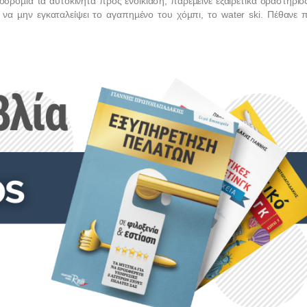
ρόµια τα αυτοκίνητα προς ενοικίαση, παρέµεινε εξαιρετικά δραστήριος
 να µην εγκαταλείψει το αγαπηµένο του χόµπι, το
water
ski
. Πέθανε 