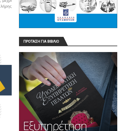
 µέχρι
πλήρης
ΠΡΟΤΑΣΗ ΓΙΑ ΒΙΒΛΙΟ