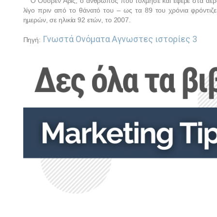
Ο Ουόρεν Άβις, ο άνθρωπος που τόλµησε και έφερε στα αεροδ
λίγο πριν από το θάνατό του – ως τα 89 του χρόνια φρόντιζε
ηµερών, σε ηλικία 92 ετών, το 2007.
Γνωστά Ονόματα Αγνωστες ιστορίες 3
Πηγή: