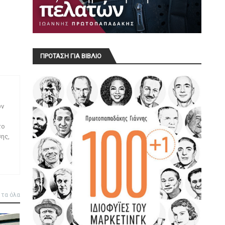
ΠΡΟΤΑΣΗ ΓΙΑ ΒΙΒΛΙΟ
ων
το
ης,
 τα όλα