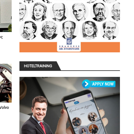
υς
HOTELTRAINING
Volvo