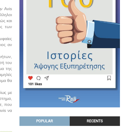
την
Avis
λληλοι
θώς και
ες των
υφαίες
ιος αν
νήτων,
εσή του
µα της
αµηλές
οµα θα
ίως µε
στηµα,
z
, που
Avis
να
POPULAR
RECENTS