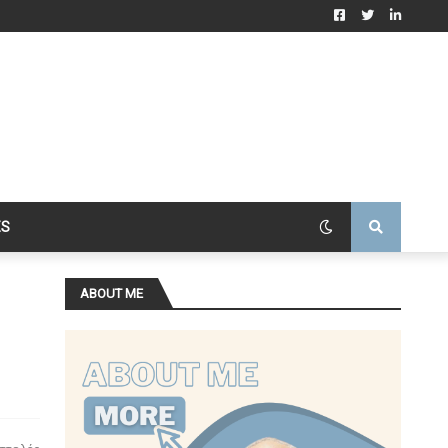
ES
ABOUT ME