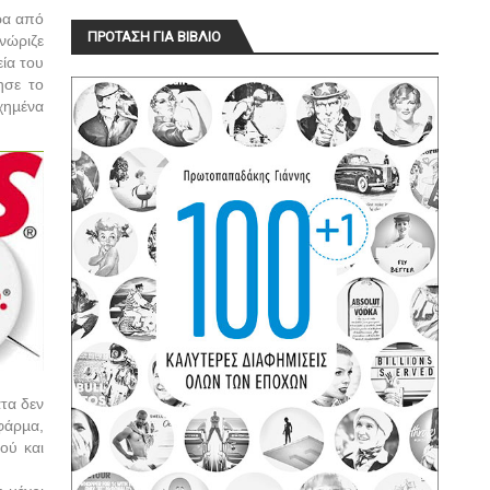
ρα από
ΠΡΟΤΑΣΗ ΓΙΑ ΒΙΒΛΙΟ
νώριζε
εία του
ησε το
χηµένα
τα δεν
φάρµα,
ού και