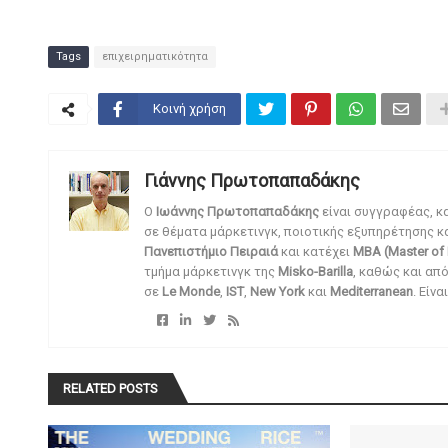
Tags
επιχειρηματικότητα
Κοινή χρήση
Γιάννης Πρωτοπαπαδάκης
O
Ιωάννης Πρωτοπαπαδάκης
είναι συγγραφέας, κ
σε θέματα μάρκετινγκ, ποιοτικής εξυπηρέτησης κ
Πανεπιστήμιο Πειραιά
και κατέχει
MBA (Master of 
τμήμα μάρκετινγκ της
Misko-Barilla
, καθώς και απ
σε
Le Monde
,
IST
,
New York
και
Mediterranean
. Είν
RELATED POSTS