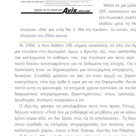
Μέσα σε µία µόλι
200 αυτοκίνητα κα
εντυπωσιακή ανάπτυ
κλάδου µετά τη
He
σλόγκαν «
We
are
only
No
2.
We
try
harder
», το οποίο, σύ
σλόγκαν του 20ού αιώνα.
Το 1954, η
Avis
διέθετε 185 σηµεία ενοικίασης σε όλη την Αµ
µια ντουζίνα στο εξωτερικό, όµως ο ιδρυτής της, που αισθάνθηκ
πια εκπληρώσει το καθήκον του, την πούλησε για οκτώ εκατ.
ποσό διόλου ευκαταφρόνητο για τα δεδοµένα της εποχής. Για τ
πρόκληση ήταν να δηµιουργήσει µια επιτυχηµένη επιχείρηση, 
διοικήσει. Συνήθιζε µάλιστα να λέει ότι όταν άρχιζε να βαριέτ
ενασχόληση, τότε είχε έρθει ή ώρα για να την ξεφορτωθεί. Ακο
πιστά αυτή τη φιλοσοφία, τα επόµενα χρόνια ενεπλάκη σε τουλά
διαφορετικές επιχειρηµατικές δραστηριότητες, όπως τράπεζες,
ξενοδοχεία, άντληση πετρελαίου κ.λπ.
Ο ιδρυτής φάνηκε να απολαµβάνει αυτό που έκανε. Όπως,
δήλωσε κάποτε «Ποτέ δεν µε ενδιέφερε να µοχθήσω για να κάνω
έχουν καµία αξία, αν δεν ξέρεις πώς να τα απολαύσεις». Τη δ
όπου σχεδίαζε τις επόµενες επιχειρηµατικές του κινήσεις, εν
καλλιτεχνικού χώρου, όπως ο Χιου Χέφνερ, ιδρυτής του
Playboy