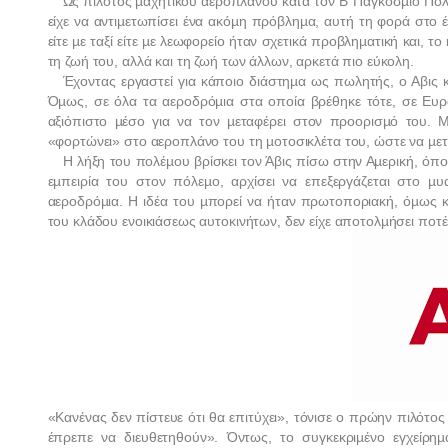
Ως πιλότος µαχητικού αεροπλάνου κατά τον Β’ Παγκόσµιο Πόλε
είχε να αντιµετωπίσει ένα ακόµη πρόβληµα, αυτή τη φορά στο
είτε µε ταξί είτε µε λεωφορείο ήταν σχετικά προβληµατική και, 
τη ζωή του, αλλά και τη ζωή των άλλων, αρκετά πιο εύκολη.
Έχοντας εργαστεί για κάποιο διάστηµα ως πωλητής, ο Αβις
Όµως, σε όλα τα αεροδρόµια στα οποία βρέθηκε τότε, σε Ευρ
αξιόπιστο µέσο για να τον µεταφέρει στον προορισµό του. Μ
«φορτώνει» στο αεροπλάνο του τη µοτοσικλέτα του, ώστε να µετ
Η λήξη του πολέµου βρίσκει τον Άβις πίσω στην Αµερική, όπ
εµπειρία του στον πόλεµο, αρχίσει να επεξεργάζεται στο µ
αεροδρόµια. Η ιδέα του µπορεί να ήταν πρωτοποριακή, όµως κ
του κλάδου ενοικιάσεως αυτοκινήτων, δεν είχε αποτολµήσει ποτέ
«Κανένας δεν πίστευε ότι θα επιτύχει», τόνισε ο πρώην πιλότ
έπρεπε να διευθετηθούν». Όντως, το συγκεκριµένο εγχείρηµ