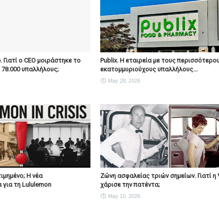
e. Γιατί ο CEO μοιράστηκε το
Publix. Η εταιρεία με τους περισσότερο
ς 78.000 υπαλλήλους;
εκατομμυριούχους υπαλλήλους...
May 28, 2026
ιμημένο; Η νέα
Ζώνη ασφαλείας τριών σημείων. Γιατί η 
 για τη Lululemon
χάρισε την πατέντα;
May 10, 2026