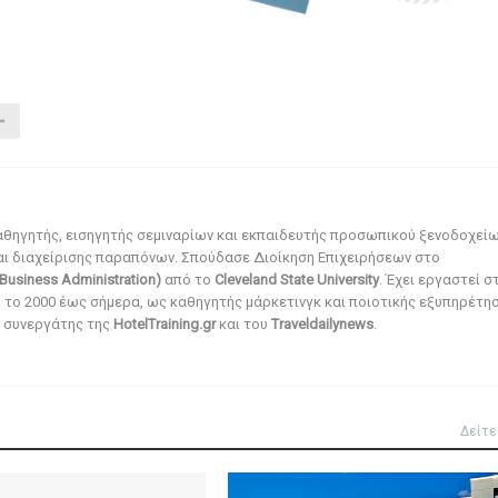
αθηγητής, εισηγητής σεμιναρίων και εκπαιδευτής προσωπικού ξενοδοχεί
αι διαχείρισης παραπόνων. Σπούδασε Διοίκηση Επιχειρήσεων στο
Business Administration)
από το
Cleveland State University
. Έχει εργαστεί σ
ό το 2000 έως σήμερα, ως καθηγητής μάρκετινγκ και ποιοτικής εξυπηρέτησ
αι συνεργάτης της
HotelTraining.gr
και του
Traveldailynews
.
Δείτε