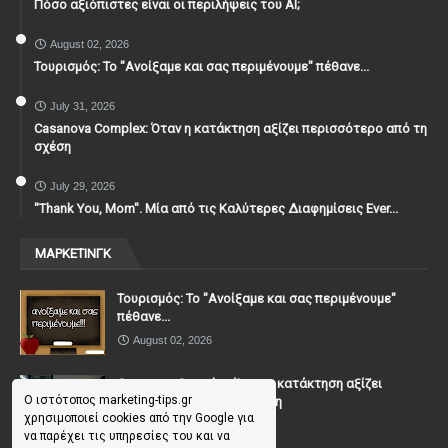
Πόσο αξιόπιστες είναι οι περιλήψεις του ΑΙ;
August 02, 2026
Τουρισμός: Το "Ανοίξαμε και σας περιμένουμε" πέθανε...
July 31, 2026
Casanova Complex: Όταν η κατάκτηση αξίζει περισσότερο από τη
σχέση
July 29, 2026
"Thank You, Mοm". Μία από τις Καλύτερες Διαφημίσεις Ever...
ΜΑΡΚΕΤΙΝΓΚ
Τουρισμός: Το "Ανοίξαμε και σας περιμένουμε"
πέθανε...
August 02, 2026
Casanova Complex: Όταν η κατάκτηση αξίζει
Ο ιστότοπος marketing-tips.gr
περισσότερο από τη σχέση
χρησιμοποιεί cookies από την Google για
July 31, 2026
να παρέχει τις υπηρεσίες του και να