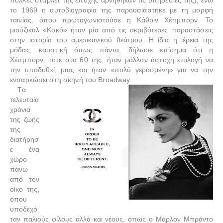
πολλές στάρλετ της εποχής αρνήθηκαν τις υπηρεσίες της), ενώ
το 1969 η αυτοβιογραφία της παρουσιάστηκε µε τη µορφή
ταινίας, όπου πρωταγωνιστούσε η Kάθριν Χέπµπορν. Το
µιούζικαλ «Κοκό» ήταν µία από τις ακριβότερες παραστάσεις
στην ιστορία του αµερικανικού θεάτρου. Η ίδια η ιέρεια της
μόδας, καυστική όπως πάντα, δήλωσε επίσημα ότι η
Χέπμπορν, τότε στα 60 της, ήταν μάλλον άστοχη επιλογή να
την υποδυθεί, μιας και ήταν «πολύ γερασμένη» για να την
ενσαρκώσει στη σκηνή του Broadway.
Tα
τελευταία
χρόνια
της ζωής
της
διατήρησ
ε ένα
χώρο
πάνω
από τον
οίκο της,
όπου
υποδεχό
ταν παλιούς φίλους αλλά και νέους, όπως ο Μάρλον Μπρά
ντο