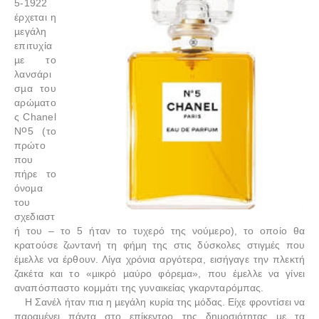
5-1922
έρχεται η
µεγάλη
επιτυχία
µε το
λανσάρι
σµα του
αρώµατο
ς Chanel
o
N
5
(το
πρώτο
που
πήρε το
όνοµα
του
σχεδιαστ
ή του – το 5 ήταν το τυχερό της νούµερο), το οποίο θα
κρατούσε ζωντανή τη φήµη της στις δύσκολες στιγµές που
έµελλε να έρθουν. Λίγα χρόνια αργότερα, εισήγαγε την πλεκτή
ζακέτα και το «µικρό µαύρο φόρεµα», που έμελλε να γίνει
αναπόσπαστο κομμάτι της γυναικείας γκαρνταρόμπας.
Η Σανέλ ήταν πια η µεγάλη κυρία της µόδας. Είχε φροντίσει να
παραµένει πάντα στο επίκεντρο της δηµοσιότητας µε τα