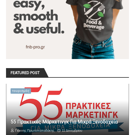
FEATURED POST
τουρισμός
55 Πρακτικές Μάρκετινγκ Για Μικρά Ξενοδοχεία
Γιάννης Πρωτοπαπαδάκης
11 Δεκεμβρίου