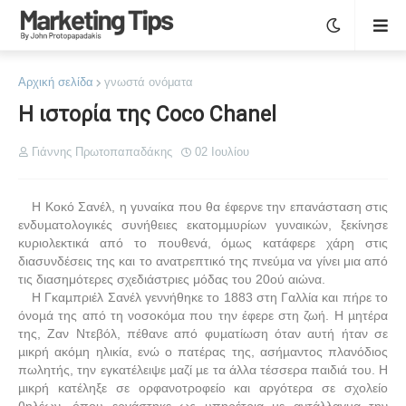
Αρχική σελίδα
γνωστά ονόματα
Η ιστορία της Coco Chanel
Γιάννης Πρωτοπαπαδάκης
02 Ιουλίου
Η Κοκό Σανέλ, η γυναίκα που θα έφερνε την επανάσταση στις
ενδυµατολογικές συνήθειες εκατοµµυρίων γυναικών, ξεκίνησε
κυριολεκτικά από το πουθενά, όµως κατάφερε χάρη στις
διασυνδέσεις της και το ανατρεπτικό της πνεύµα να γίνει μια από
τις διασημότερες σχεδιάστριες μόδας του 20ού αιώνα.
H Γκαµπριέλ Σανέλ γεννήθηκε το 1883 στη Γαλλία και πήρε το
όνοµά της από τη νοσοκόµα που την έφερε στη ζωή. Η µητέρα
της, Ζαν Ντεβόλ, πέθανε από φυµατίωση όταν αυτή ήταν σε
µικρή ακόµη ηλικία, ενώ ο πατέρας της, ασήµαντος πλανόδιος
πωλητής, την εγκατέλειψε µαζί µε τα άλλα τέσσερα παιδιά του. Η
µικρή κατέληξε σε ορφανοτροφείο και αργότερα σε σχολείο