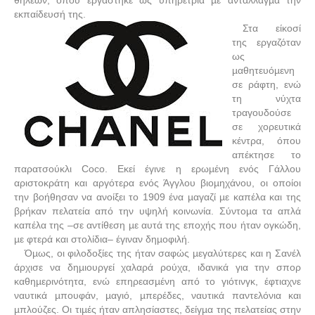
θηλέων, όπου εργάστηκε ως υπηρέτρια µε αντάλλαγµα την
εκπαίδευσή της.
Στα είκοσί
της εργαζόταν
ως
µαθητευόµενη
σε ράφτη, ενώ
τη νύχτα
τραγουδούσε
σε χορευτικά
κέντρα, όπου
απέκτησε το
παρατσούκλι Coco. Εκεί έγινε η ερωµένη ενός Γάλλου
αριστοκράτη και αργότερα ενός Άγγλου βιοµηχάνου, οι οποίοι
την βοήθησαν να ανοίξει το 1909 ένα µαγαζί µε καπέλα και της
βρήκαν πελατεία από την υψηλή κοινωνία. Σύντοµα τα απλά
καπέλα της –σε αντίθεση µε αυτά της εποχής που ήταν ογκώδη,
µε φτερά και στολίδια– έγιναν δηµοφιλή.
Όµως, οι φιλοδοξίες της ήταν σαφώς µεγαλύτερες και η Σανέλ
άρχισε να δηµιουργεί χαλαρά ρούχα, ιδανικά για την σπορ
καθηµερινότητα, ενώ επηρεασµένη από το γιότινγκ, έφτιαχνε
ναυτικά µπουφάν, µαγιό, µπερέδες, ναυτικά παντελόνια και
µπλούζες. Οι τιµές ήταν απλησίαστες, δείγµα της πελατείας στην