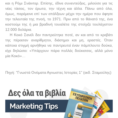
και η Ρόµι Σνάιντερ. Επίσης, έδινε συνεντεύξεις, µιλούσε για τις
νέες τάσεις, τον έρωτα, την τέχνη και άλλα. Πάνω από όλα,
όµως, παρέμεινε επί των επάλξεων µέχρι την ηµέρα που άφησε
την τελευταία της πνοή, το 1971. Πριν από το θάνατό της, ένα
κοστούμι της ή μια βραδινή τουαλέτα της στοίχιζε τουλάχιστον
12.000 δολάρια.
Η Κοκό Σανέλ δεν παντρεύτηκε ποτέ, αν και από το κρεβάτι
της πέρασαν αναρίθµητοι, διάσηµοι και µη, εραστές. Όταν
κάποια στιγµή αρνήθηκε να παντρευτεί έναν πάµπλουτο δούκα,
είχε δηλώσει: «Υπάρχουν πάρα πολλές δούκισσες, αλλά µόνο
µία Κοκό»…
Πηγή: "Γνωστά Ονόματα Αγνωστες Ιστορίες 1" (εκδ. Σταμούλης)