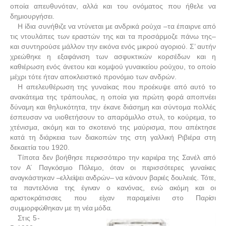
οποία απευθυνόταν, αλλά και του ονόµατος που ήθελε να
δημιουργήσει.
Η ίδια συνήθιζε να ντύνεται µε ανδρικά ρούχα –τα έπαιρνε από
τις ντουλάπες των εραστών της και τα προσάρµοζε πάνω της–
και συντηρούσε µάλλον την εικόνα ενός µικρού αγοριού. Σ’ αυτήν
χρεώθηκε η εξαφάνιση των ασφυκτικών κορσέδων και η
καθιέρωση ενός άνετου και κοµψού γυναικείου ρούχου, το οποίο
µέχρι τότε ήταν αποκλειστικό προνόµιο των ανδρών.
Η απελευθέρωση της γυναίκας που προέκυψε από αυτό το
ανακάτεµα της τράπουλας, η οποία για πρώτη φορά αποπνέει
δύναμη και θηλυκότητα, την έκανε διάσηµη και σύντοµα πολλές
έσπευσαν να υιοθετήσουν το απαράµιλλο στυλ, το κούρεµα, το
χτένισµα, ακόμη και το σκοτεινό της μαύρισμα, που απέκτησε
κατά τη διάρκεια των διακοπών της στη γαλλική Ριβιέρα στη
δεκαετία του 1920.
Τίποτα δεν βοήθησε περισσότερο την καριέρα της Σανέλ από
τον Α´ Παγκόσµιο Πόλεµο, όταν οι περισσότερες γυναίκες
αναγκάστηκαν –ελλείψει ανδρών– να κάνουν βαριές δουλειές. Τότε,
τα παντελόνια της έγιναν ο κανόνας, ενώ ακόµη και οι
αριστοκράτισσες που είχαν παραµείνει στο Παρίσι
συµµορφώθηκαν µε τη νέα µόδα.
Στις 5-