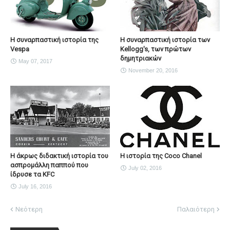
Η συναρπαστική ιστορία της
Η συναρπαστική ιστορία των
Vespa
Kellogg's, των πρώτων
δημητριακών
May 07, 2017
November 20, 2016
Η άκρως διδακτική ιστορία του
Η ιστορία της Coco Chanel
ασπρομάλλη παππού που
July 02, 2016
ίδρυσε τα KFC
July 16, 2016
Νεότερη
Παλαιότερη