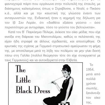
φανταχτερά πάρτι που οργάνωνε στην πολυτελή της έπαυλη, µε
διάσηµους καλεσµένους όπως ο Στραβίνσκι, ο Νταλί, ο Πικάσο
κ.ά., αλλά και µε την καυστική της γλώσσα έναντι των
ανταγωνιστών της. Ενδεικτική ήταν η αιχμηρή της δήλωση για
τον Ιβ Σεν Λοράν, ότι «διαθέτει εξαίσιο γούστο – όσο
περισσότερο µε αντιγράφει, τόσο το γούστο του βελτιώνεται».
Κατά τον Β´ Παγκόσµιο Πόλεµο, έκλεισε τον οίκο µόδας που είχε
ανοίξει στη διάρκεια του Μεσοπολέµου, καθώς οι πελάτισσές της
είχαν ήδη στραφεί σε άλλους σχεδιαστές, και αποσύρθηκε. Οι
ερωτικές της σχέσεις µε Γερµανό στρατιωτικό αµαύρωσαν τη φήµη
της, µε αποτέλεσµα µετά τη λήξη του πολέµου να µην γίνει δεκτή
πίσω στη Γαλλία (πολλοί θεώρησαν τότε ότι είχε συνεργαστεί µε
τους Γερµανούς) και να αυτοεξοριστεί στην Ελβετία.
Το
1954,
µετά από
πολλά
χρόνια
σιωπής,
ξανάνοιξε
τον οίκο
της,