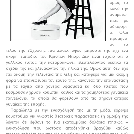
όµως το
κοινό την
αντιµετώ
πισε µε
αδιαφορί
α. Όλοι
προµήνυ
αν το
τέλος της 71χρονης πια Σανέλ, αφού µπροστά της είχε ένα
ακόµη εµπόδιο, τον Κριστιάν Ντιόρ. Δεν είναι τυχαίο ότι ο
γαλλικός τύπος την καταρρακώνει, εξευτελίζοντας λεκτικά τα
σχέδια της και χλευάζοντας την ηλικία της. Όµως αυτή δεν είχε
πει ακόµη την τελευταία της λέξη και κατάφερε για μία ακόμη
φορά να επανεφεύρει τον εαυτό της, κάνοντας την επανάσταση
µε τα ταγιέρ από χοντρά υφάσµατα και δύο τσέπες που
κοσµούσαν χρυσά κουµπιά, καθώς και τα χαµηλότερα γυναικεία
παντελόνια, τα οποία θα φορεθούν από τις σημαντικότερες
γυναίκες της εποχής.
Παράλληλα µε την ενασχόλησή της µε τη µόδα, έρραψε
κουστούµια για γνωστές θεατρικές παραστάσεις (η αµοιβή της
λέγεται ότι έφθανε το ένα εκατοµµύριο δολάρια ετησίως –
ενασχόληση που ωστόσο αποδείχθηκε βραχύβια καθώς