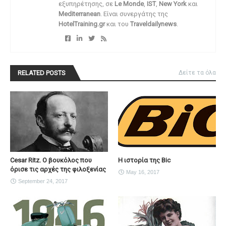
εξυπηρέτησης, σε
Le Monde
,
IST
,
New York
και
Mediterranean
. Είναι συνεργάτης της
HotelTraining.gr
και του
Traveldailynews
.
RELATED POSTS
Δείτε τα όλα
Cesar Ritz. Ο βουκόλος που
H ιστορία της Bic
όρισε τις αρχές της φιλοξενίας
May 16, 2017
September 24, 2017