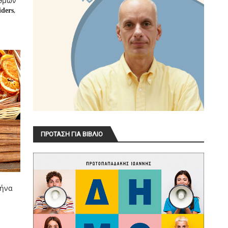
ιθμων
,
iders
ΠΡΟΤΑΣΗ ΓΙΑ ΒΙΒΛΙΟ
θήνα