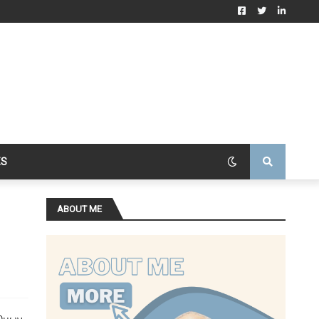
ES
ABOUT ME