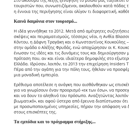
Στο άκουσμα της λέξης ξενάγηση το μυαλό μας ταξιδεύει σ
τουριστών που, συνωστιζόμενοι, ακολουθούν κατά πόδας τ
η έννοια της περιήγησης είναι ολίγον τι διαφορετική, καθ
Καινά δαιμόνια στον τουρισμό...
Η ιδέα γεννήθηκε το 2012. Μετά από αμέτρητες συζητήσεις
σκέψεις και πειραματισμούς, τέσσερις νέοι, η Ανθία Βλασσ
Κόντου, η Δάφνη Τραγάκη και ο Κωνσταντίνος Κουκούλης 
στην ομάδα ο Αλέξης Φρυδάς, ενώ αποχώρησαν οι Κ. Κουκο
ένωσαν τις ιδέες και τις δυνάμεις τους και δημιούργησαν 
πρόταση που, αν και είναι ιδιαίτερα δημοφιλής στο εξωτερι
Ελλάδα. Ιδρύσαν, λοιπόν, το 2013 την επιχείρηση Insiders T
Πέρα από την αγάπη για την πόλη τους, ήθελαν να προσφέ
μια μοναδική εμπειρία.
Ερέθισμα αποτέλεσε η ανάγκη που αισθάνθηκαν ως επισκέ
για να γνωρίσουν έναν προορισμό «εκ των έσω», να προσεγ
και να δουν το αληθινό του πρόσωπο. Αναζητώντας λοιπόν 
βιωματικό», και αφού ύστερα από έρευνα διαπίστωσαν ότι 
με προσωποποιημένες υπηρεσίες, πήραν την απόφαση να 
στους επισκέπτες της.
Τα εμπόδια και το πρόγραμμα στήριξης...