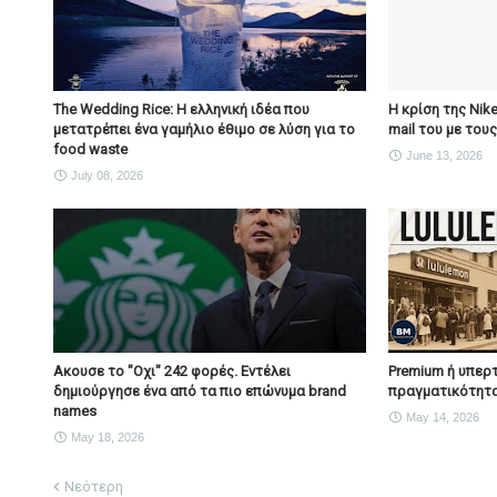
The Wedding Rice: Η ελληνική ιδέα που
Η κρίση της Nik
μετατρέπει ένα γαμήλιο έθιμο σε λύση για το
mail του με του
food waste
June 13, 2026
July 08, 2026
Ακουσε το "Οχι" 242 φορές. Εντέλει
Premium ή υπερτ
δημιούργησε ένα από τα πιο επώνυμα brand
πραγματικότητα
names
May 14, 2026
May 18, 2026
Νεότερη