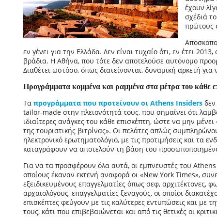
έχουν λίγ
σχέδιά το
πρώτους σ
Αποσκοπού
εν γένει για την Ελλάδα. Δεν είναι τυχαίο ότι, εν έτει 201
βράδια. Η Αθήνα, που τότε δεν αποτελούσε αυτόνομο προορ
Διαθέτει ωστόσο, όπως διατείνονται, δυναμική αρκετή για 
Προγράμματα κομμένα και ραμμένα στα μέτρα του κάθε επ
Τα
προγράμματα που προτείνουν οι Athens Insiders
δεν 
tailor-made στην πλειονότητά τους, που σημαίνει ότι λαμ
ιδιαίτερες ανάγκες του κάθε επισκέπτη, ώστε να μην μένε
της τουριστικής βιτρίνας». Οι πελάτες απλώς συμπληρώνο
ηλεκτρονικό ερωτηματολόγιο, με τις προτιμήσεις και τα ε
καταγράφουν να αποτελούν τη βάση του προσωποποιημέν
Για να τα προσφέρουν όλα αυτά, οι εμπνευστές του Athens I
οποίους έκαναν εκτενή αναφορά οι «New York Times», συν
εξειδικευμένους επαγγελματίες όπως σεφ, αρχιτέκτονες, φ
αρχαιολόγους, επαγγελματίες ξεναγούς, οι οποίοι διακατέχο
επισκέπτες φεύγουν με τις καλύτερες εντυπώσεις και με τ
τους, κάτι που επιβεβαιώνεται και από τις θετικές οι κριτικ