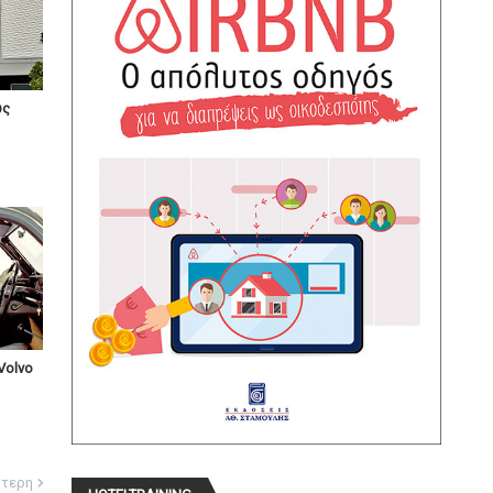
υς
Volvo
ότερη