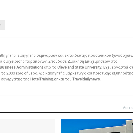
αθηγητής, εισηγητής σεμιναρίων και εκπαιδευτής προσωπικού ξενοδοχεί
αι διαχείρισης παραπόνων. Σπούδασε Διοίκηση Επιχειρήσεων στο
Business Administration)
από το
Cleveland State University
. Έχει εργαστεί σ
ό το 2000 έως σήμερα, ως καθηγητής μάρκετινγκ και ποιοτικής εξυπηρέτησ
αι συνεργάτης της
HotelTraining.gr
και του
Traveldailynews
.
Δείτε