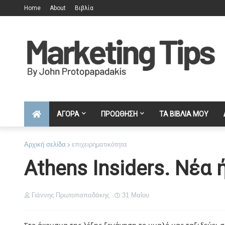
Home
About
Βιβλία
ΑΓΟΡΑ
ΠΡΟΩΘΗΣΗ
ΤΑ ΒΙΒΛΙΑ ΜΟΥ
Αρχική σελίδα
επιχειρηματικότητα
Athens Insiders. Νέα
Γιάννης Πρωτοπαπαδάκης
31 Μαΐου