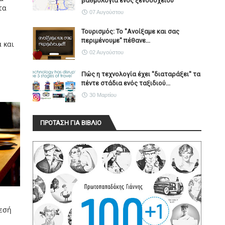
βαθμολογία ενός ξενοδοχείου
τα
07 Αυγούστου
Τουρισμός: Το "Ανοίξαμε και σας
περιμένουμε" πέθανε...
 και
02 Αυγούστου
Πώς η τεχνολογία έχει ''διαταράξει'' τα
πέντε στάδια ενός ταξιδιού...
30 Μαρτίου
ΠΡΟΤΑΣΗ ΓΙΑ ΒΙΒΛΙΟ
θεσή