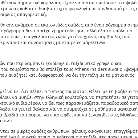
ιαθέτουν σημαντικά κεφάλαια, είχαν να αντιμετωπίσουν το υψηλό
ε εμπόδια, καθότι η δυσβάσταχτη φορολογία σε συνδυασμό με τις 
ταιρείας απαγορευτική.
λέχθηκαν, ανάμεσα σε εκατοντάδες ομάδες, από ένα πρόγραμμα στήρ
ω πρόγραμμα δεν παρείχε χρηματοδότηση, αλλά όλα τα υπόλοιπα
ήματα όπως: επαγγελματικό χώρο για ένα χρόνο, συμβουλές από
εμινάρια και συναντήσεις με εταιρείες μάρκετινγκ.
ών που περιλαμβάνει ξενοδοχεία, ταξιδιωτικά γραφεία και
του τουρίστα που θα επιλέξει τους Athens Insiders είναι ο «ψαγμ
που αναζητεί κάτι διαφορετικό, να δει την πόλη με τα μάτια ενός
μεί να δει ό,τι βλέπει ο τυπικός τουρίστας. Θέλει, με τη βοήθεια τ
ίλου, να μυηθεί στην ελληνική κουλτούρα, να περπατήσει σε γειτο
κτονικό ενδιαφέρον, να δει πως παρασκευάζεται παραδοσιακό σα
λαδο, να γευτεί θαλασσινά, να συμμετέχει σε μαθήματα μαγειρική
α βραδιά τσίπουρου, να επισκεφθεί και να ξεναγηθεί στις Μυκήνε
ο κ.λπ.
ται σε μικρές ομάδες ανθρώπων: φίλους, οικογένειες, επαγγελματί
από ένα έως οκτώ άτομα, αμφότεροι συνταξιδιώτες προκειμένου ν