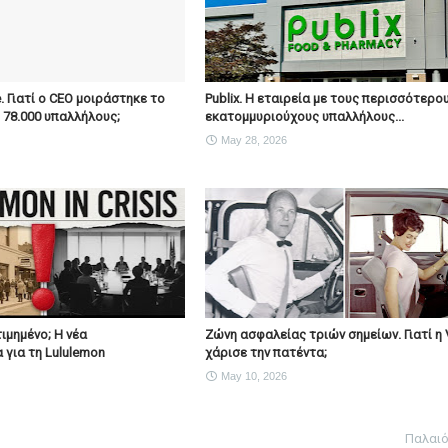
e. Γιατί ο CEO μοιράστηκε το
Publix. Η εταιρεία με τους περισσότερο
ς 78.000 υπαλλήλους;
εκατομμυριούχους υπαλλήλους...
May 28, 2026
ιμημένο; Η νέα
Ζώνη ασφαλείας τριών σημείων. Γιατί η 
 για τη Lululemon
χάρισε την πατέντα;
May 10, 2026
Παλαι