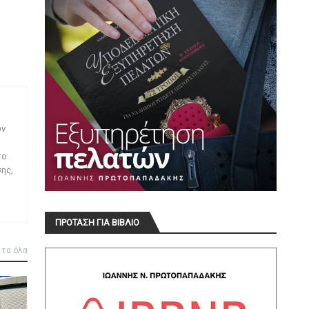
ων
το
ης,
ΠΡΟΤΑΣΗ ΓΙΑ ΒΙΒΛΙΟ
 τα όλα