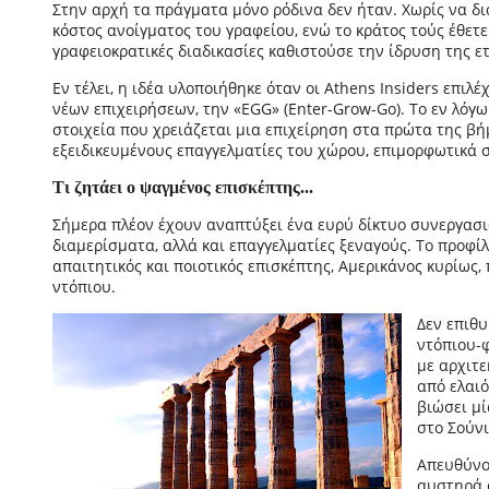
Στην αρχή τα πράγματα μόνο ρόδινα δεν ήταν. Χωρίς να δ
κόστος ανοίγματος του γραφείου, ενώ το κράτος τούς έθετ
γραφειοκρατικές διαδικασίες καθιστούσε την ίδρυση της ε
Εν τέλει, η ιδέα υλοποιήθηκε όταν οι Athens Insiders επι
νέων επιχειρήσεων, την «EGG» (Enter-Grow-Go). Το εν λόγ
στοιχεία που χρειάζεται μια επιχείρηση στα πρώτα της β
εξειδικευμένους επαγγελματίες του χώρου, επιμορφωτικά σ
Τι ζητάει ο ψαγμένος επισκέπτης...
Σήμερα πλέον έχουν αναπτύξει ένα ευρύ δίκτυο συνεργασι
διαμερίσματα, αλλά και επαγγελματίες ξεναγούς. Το προφίλ 
απαιτητικός και ποιοτικός επισκέπτης, Αμερικάνος κυρίως, 
ντόπιου.
Δεν επιθυ
ντόπιου-φ
με αρχιτε
από ελαιό
βιώσει μί
στο Σούνι
Απευθύνον
αυστηρά 