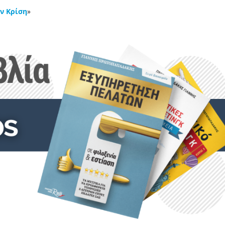
ην Κρίση
»