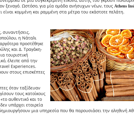
υνειρμικά σε μια συγκεκριμένη εικόνα, αυτής του γκρουπ πολυάρ
ον ξεναγό. Ωστόσο, για μία ομάδα ανήσυχων νέων, τους
Athens Ins
ότι είναι κομμένη και ραμμένη στα μέτρα του εκάστοτε πελάτη.
, συναντήσεις,
οπούλου, η Νάταλι
–αργότερα προστέθηκε
ύλης και Δ. Τραγάκη-
μια τουριστική
κό, έλειπε από την
ravel Experiences.
ρουν στους επισκέπτες
πτες όταν ταξίδευαν
γίσουν τους κατοίκους
«το αυθεντικό και το
δεν υπάρχει εταιρεία
δημιουργήσουν μια υπηρεσία που θα παρουσιάσει την αληθινή Α