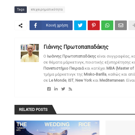
Tags
επιχειρηματικότητα
Κοινή χρήση
Γιάννης Πρωτοπαπαδάκης
O
Ιωάννης Πρωτοπαπαδάκης
είναι συγγραφέας, κ
σε θέματα μάρκετινγκ, ποιοτικής εξυπηρέτησης κ
Πανεπιστήμιο Πειραιά
και κατέχει
MBA (Master of 
τμήμα μάρκετινγκ της
Misko-Barilla
, καθώς και απ
σε
Le Monde
,
IST
,
New York
και
Mediterranean
. Είν
RELATED POSTS