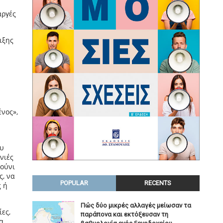
αργές
ιξης
ένος»,
ου
νιές
πούνι
ς, να
POPULAR
RECENTS
ς ή
Πώς δύο μικρές αλλαγές μείωσαν τα
ες,
παράπονα και εκτόξευσαν τη
α